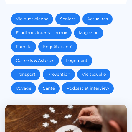
Vie quotidienne
Seniors
Actualités
Etudiants Internationaux
Magazine
Famille
Enquête santé
Conseils & Astuces
Logement
Transport
Prévention
Vie sexuelle
Voyage
Santé
Podcast et interview