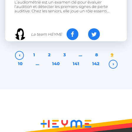
L’audiométrie est un examen clé pour évaluer
l’audition et détecter les premiers signes de perte
auditive. Chez les seniors, elle joue un rôle essenti...
heyme_worldpass_session
worldpass.heyme.care
li_gc
LinkedIn Corporation
La team HEYME
.linkedin.com
‹
1
2
3
…
8
9
10
…
140
141
142
›
XSRF-TOKEN
.heyme.care
__lc_cst
On Direct Business
Services Limited
.accounts.livechatinc.com
heyme_session
.heyme.care