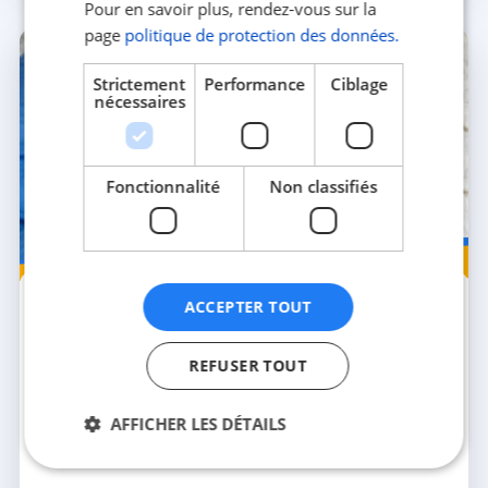
Pour en savoir plus, rendez-vous sur la
page
politique de protection des données.
Strictement
Performance
Ciblage
nécessaires
Fonctionnalité
Non classifiés
Seniors
8 AVR. 2026
5 MIN
ACCEPTER TOUT
Hospitalisation à domicile : comment ça
fonctionne ?
REFUSER TOUT
L’hospitalisation à domicile (HAD) constitue une
alternative sûre à un séjour en établissement
hospitalier. Elle permet de recevoir des soins
AFFICHER LES DÉTAILS
médicaux...