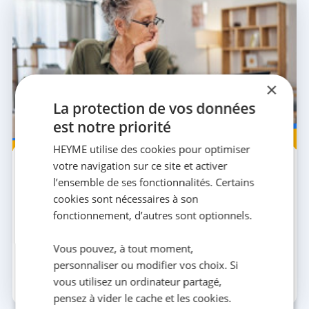
×
La protection de vos données
est notre priorité
Seniors
HEYME utilise des cookies pour optimiser
17 AVR. 2026
6 MIN
votre navigation sur ce site et activer
Mutuelle sans carence : un atout pour une
l’ensemble de ses fonctionnalités. Certains
prise en charge immédiate ?
cookies sont nécessaires à son
Une mutuelle sans carence pour seniors offre des
fonctionnement, d’autres sont optionnels.
avantages indéniables. Découvrez dès lors comment
bien la choisir et les pièges à éviter avant d'y so...
Vous pouvez, à tout moment,
personnaliser ou modifier vos choix. Si
vous utilisez un ordinateur partagé,
La team HEYME
pensez à vider le cache et les cookies.