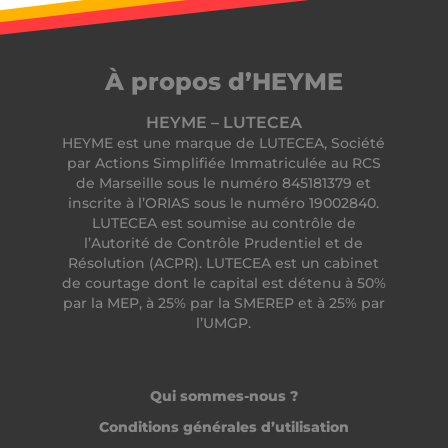
PERSISTID
worldpass.heyme.care
__oauth_redirect_detector
LiveChat
À propos d’HEYME
accounts.livechatinc.com
HEYME – LUTECEA
HEYME est une marque de LUTECEA, Société
par Actions Simplifiée Immatriculée au RCS
de Marseille sous le numéro 845181379 et
inscrite à l’ORIAS sous le numéro 19002840.
LUTECEA est soumise au contrôle de
l’Autorité de Contrôle Prudentiel et de
Résolution (ACPR). LUTECEA est un cabinet
CookieScriptConsent
CookieScript
de courtage dont le capital est détenu à 50%
.heyme.care
par la MEP, à 25% par la SMEREP et à 25% par
l’UMGP.
Qui sommes-nous ?
Conditions générales d’utilisation