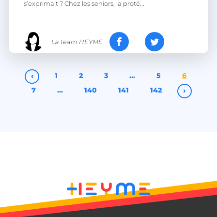
s’exprimait ? Chez les seniors, la proté...
heyme_worldpass_session
worldpass.heyme.care
La team HEYME
li_gc
LinkedIn Corporation
.linkedin.com
‹
1
2
3
…
5
6
7
…
140
141
142
›
XSRF-TOKEN
.heyme.care
__lc_cst
On Direct Business
Services Limited
.accounts.livechatinc.com
heyme_session
.heyme.care