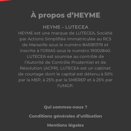
PERSISTID
worldpass.heyme.care
À propos d’HEYME
__oauth_redirect_detector
LiveChat
accounts.livechatinc.com
HEYME – LUTECEA
HEYME est une marque de LUTECEA, Société
par Actions Simplifiée Immatriculée au RCS
de Marseille sous le numéro 845181379 et
inscrite à l’ORIAS sous le numéro 19002840.
LUTECEA est soumise au contrôle de
l’Autorité de Contrôle Prudentiel et de
Résolution (ACPR). LUTECEA est un cabinet
de courtage dont le capital est détenu à 50%
CookieScriptConsent
CookieScript
.heyme.care
par la MEP, à 25% par la SMEREP et à 25% par
l’UMGP.
Qui sommes-nous ?
Conditions générales d’utilisation
Mentions légales