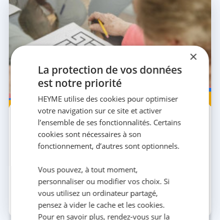
×
La protection de vos données
est notre priorité
HEYME utilise des cookies pour optimiser
Seniors
votre navigation sur ce site et activer
12 SEPT. 2025
6 MIN
l’ensemble de ses fonctionnalités. Certains
MoCA : un test clé pour évaluer les
cookies sont nécessaires à son
capacités cognitives des seniors
fonctionnement, d’autres sont optionnels.
MoCA est un test rapide et fiable pour repérer les
premiers signes de déclin cognitif chez les seniors.
Découvrez son déroulement et son interprétatio...
Vous pouvez, à tout moment,
personnaliser ou modifier vos choix. Si
vous utilisez un ordinateur partagé,
pensez à vider le cache et les cookies.
La team HEYME
Pour en savoir plus, rendez-vous sur la