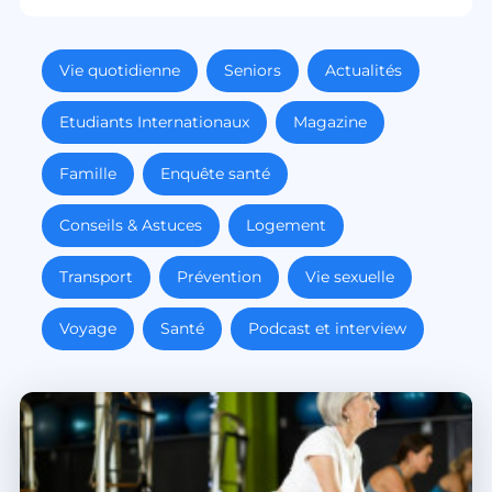
Vie quotidienne
Seniors
Actualités
Etudiants Internationaux
Magazine
Famille
Enquête santé
Conseils & Astuces
Logement
Transport
Prévention
Vie sexuelle
Voyage
Santé
Podcast et interview