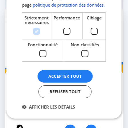
page
politique de protection des données.
Strictement
Performance
Ciblage
nécessaires
Fonctionnalité
Non classifiés
Logement
ACCEPTER TOUT
4 SEPT. 2025
2 MIN
🎉 Gagne 1 an d’assurance habitation avec
HEYME !🎉
REFUSER TOUT
Du 8 août au 30 septembre 2025, participe au jeu
concours HEYME sur Instagram et tente de gagner 1
AFFICHER LES DÉTAILS
an d’assurance habitation offert !