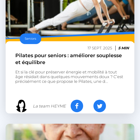
Seniors
17 SEPT. 2025
5 MIN
Pilates pour seniors : améliorer souplesse
et équilibre
Et si la clé pour préserver énergie et mobilité à tout
âge résidait dans quelques mouvements doux ? C’est
précisément ce que propose le Pilates, une d...
La team HEYME