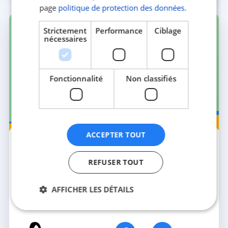
page
politique de protection des données.
Strictement
Performance
Ciblage
nécessaires
Fonctionnalité
Non classifiés
Voyage
ACCEPTER TOUT
24 JUIL. 2026
5 MIN
Applications pour voyager : les
indispensables pour organiser ton trip
REFUSER TOUT
Google Maps, Hostelworld, Splitwise… découvre les
meilleures applications pour voyager partout dans le
AFFICHER LES DÉTAILS
monde sans te prendre la tête.