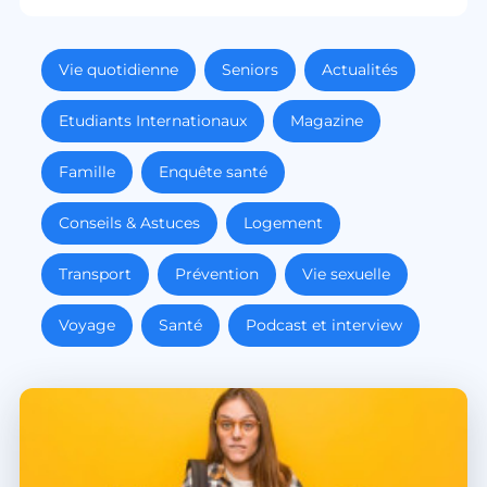
Vie quotidienne
Seniors
Actualités
Etudiants Internationaux
Magazine
Famille
Enquête santé
Conseils & Astuces
Logement
Transport
Prévention
Vie sexuelle
Voyage
Santé
Podcast et interview