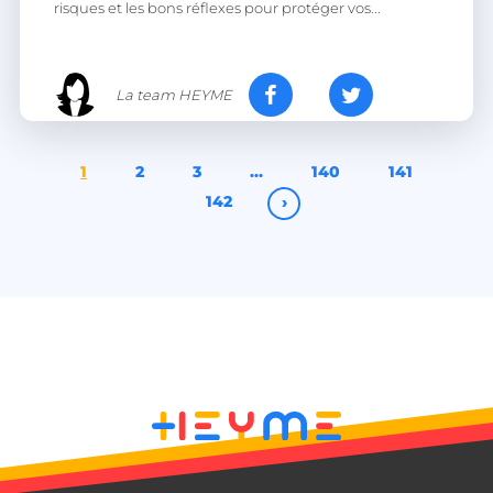
risques et les bons réflexes pour protéger vos...
heyme_worldpass_session
worldpass.heyme.care
La team HEYME
li_gc
LinkedIn Corporation
.linkedin.com
1
2
3
…
140
141
142
›
XSRF-TOKEN
.heyme.care
__lc_cst
On Direct Business
Services Limited
.accounts.livechatinc.com
heyme_session
.heyme.care