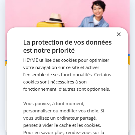
×
La protection de vos données
est notre priorité
HEYME utilise des cookies pour optimiser
Voyage
votre navigation sur ce site et activer
24 JUIL. 2026
5 MIN
l’ensemble de ses fonctionnalités. Certains
La valise parfaite pour les vacances : la
cookies sont nécessaires à son
check-list anti-oubli
fonctionnement, d’autres sont optionnels.
Prépare la valise parfaite pour les vacances grâce à
cette check-list complète : vêtements, documents,
accessoires tech, astuces gain de place et indi...
Vous pouvez, à tout moment,
personnaliser ou modifier vos choix. Si
vous utilisez un ordinateur partagé,
pensez à vider le cache et les cookies.
La team HEYME
Pour en savoir plus, rendez-vous sur la