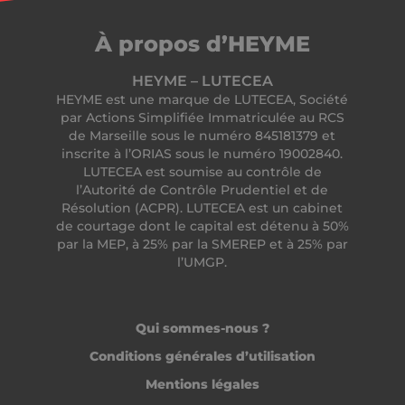
PERSISTID
worldpass.heyme.care
À propos d’HEYME
__oauth_redirect_detector
LiveChat
accounts.livechatinc.com
HEYME – LUTECEA
HEYME est une marque de LUTECEA, Société
par Actions Simplifiée Immatriculée au RCS
de Marseille sous le numéro 845181379 et
inscrite à l’ORIAS sous le numéro 19002840.
LUTECEA est soumise au contrôle de
l’Autorité de Contrôle Prudentiel et de
Résolution (ACPR). LUTECEA est un cabinet
de courtage dont le capital est détenu à 50%
CookieScriptConsent
CookieScript
.heyme.care
par la MEP, à 25% par la SMEREP et à 25% par
l’UMGP.
Qui sommes-nous ?
Conditions générales d’utilisation
Mentions légales