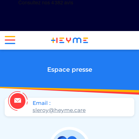
Espace presse
Email :
sleroy@heyme.care