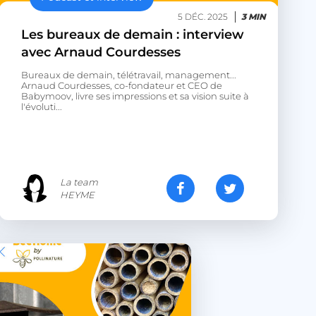
5 DÉC. 2025
3 MIN
Les bureaux de demain : interview
avec Arnaud Courdesses
Bureaux de demain, télétravail, management...
Arnaud Courdesses, co-fondateur et CEO de
Babymoov, livre ses impressions et sa vision suite à
l'évoluti...
La team
HEYME