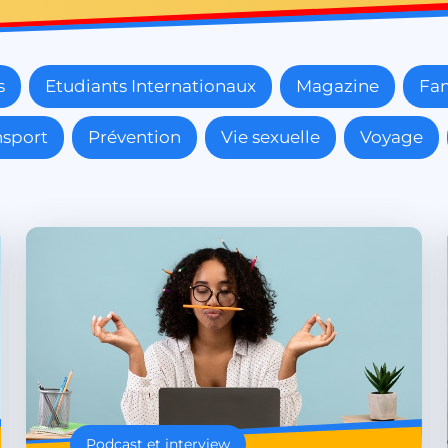
s
Etudiants Internationaux
Magazine
Fam
nsport
Prévention
Vie sexuelle
Voyage
Podcast et interview