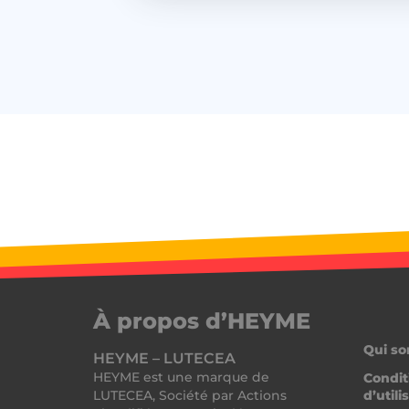
À propos d’HEYME
Qui s
HEYME – LUTECEA
HEYME est une marque de
Condit
LUTECEA, Société par Actions
d’utili