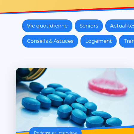
Vie quotidienne
Seniors
Actualité
Conseils & Astuces
Logement
Tra
Podcast et interview