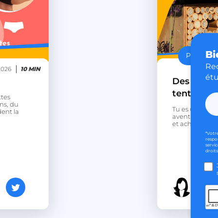
Bi
Podcast e
Reç
2026
10 MIN
étu
Des abeill
tente ?
ttes
ns, du
Tu es un amou
dent la
aventure inédi
et achète une
*Votr
respo
servic
droits
La t
HEY