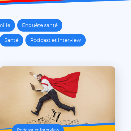
ille
Enquête santé
Santé
Podcast et interview
Podcast et interview