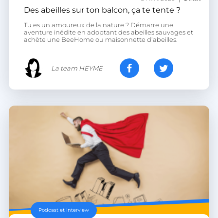
Des abeilles sur ton balcon, ça te tente ?
Tu es un amoureux de la nature ? Démarre une
aventure inédite en adoptant des abeilles sauvages et
achète une BeeHome ou maisonnette d’abeilles.
VISITOR_PRIVACY_METADATA
YouTube
.youtube.com
La team HEYME
Podcast et interview