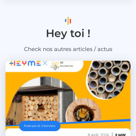
heyme_session
.heyme.care
Hey toi !
PERSISTID
worldpass.heyme.care
__oauth_redirect_detector
LiveChat
accounts.livechatinc.com
Check nos autres articles / actus
CookieScriptConsent
CookieScript
.heyme.care
Podcast et interview
8 AVR. 2026
5 MIN