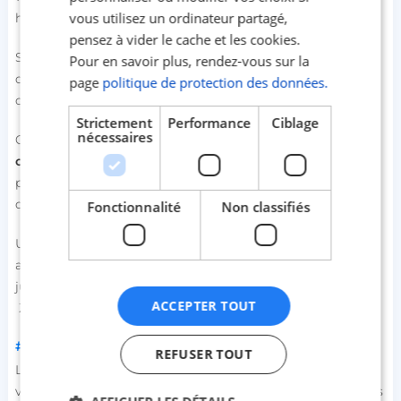
vous utilisez un ordinateur partagé,
hygiénique, il est temps de changer les règles !
pensez à vider le cache et les cookies.
Smoon est née de l’envie furieuse d’équiper les femmes
Pour en savoir plus, rendez-vous sur la
quand elles en ont le plus besoin, tout en respectant leurs
page
politique de protection des données.
corps et la planète.
Strictement
Performance
Ciblage
nécessaires
C’est pourquoi, nous avons développé une gamme de
culotte menstruelle Smoon
sans couture pour leur
permettre d’être libres de leurs mouvements et sûres
d’elles pendant leurs règles !
Fonctionnalité
Non classifiés
Ultra performants et confortables, nos modèles peuvent
absorber jusqu’à l’équivalent de 4 tampons et offrent
jusqu’à 12 heures de protection, de jour comme de nuit.
ACCEPTER TOUT
Zéro odeur - Zéro sensation d’humidité - Zéro fuite
👌
#2 Comment vous est venu l’idée ?
REFUSER TOUT
L’idée de créer une marque de lingerie innovante m’est
venue au moment de la naissance de ma fille. Pertes, fuites