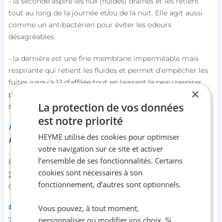
- la seconde aspire les flux (fluides) drainés et les retient
tout au long de la journée et/ou de la nuit. Elle agit aussi
comme un antibactérien pour éviter les odeurs
désagréables.
- la dernière est une fine membrane imperméable mais
respirante qui retient les fluides et permet d’empêcher les
fuites jusqu’à 12 d’affilée tout en laissant la peau respirer
×
pour éviter l’effet de macération que l’on a avec une
La protection de vos données
serviette hygiénique.
est notre priorité
Interview Smoon lingerie
HEYME utilise des cookies pour optimiser
Présentation :
votre navigation sur ce site et activer
l’ensemble de ses fonctionnalités. Certains
Bonjour je m’appelle Mathilde et je suis la fondatrice de
cookies sont nécessaires à son
Smoon
, une marque française de culottes menstruelles
fonctionnement, d’autres sont optionnels.
créée il y a 5 ans.
#1 C’est quoi Smoon lingerie ?
Vous pouvez, à tout moment,
personnaliser ou modifier vos choix. Si
75% des femmes ne sont pas satisfaites de leur protection