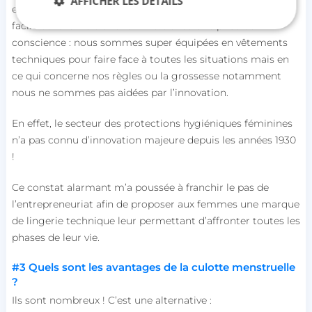
AFFICHER LES DÉTAILS
et autres réjouissances, c’est un moment qui n’est pas
facile dans la vie d’une femme. J’ai eu une prise de
conscience : nous sommes super équipées en vêtements
Strictement nécessaires
Performance
techniques pour faire face à toutes les situations mais en
ce qui concerne nos règles ou la grossesse notamment
Ciblage
Fonctionnalité
Non classifiés
nous ne sommes pas aidées par l’innovation.
Les cookies strictement nécessaires habilitent des
fonctionnalités de base du site Web telles que la
En effet, le secteur des protections hygiéniques féminines
connexion des utilisateurs et la gestion des
comptes. Le site Web ne peut pas être utilisé
n’a pas connu d’innovation majeure depuis les années 1930
correctement sans les cookies strictement
!
nécessaires.
Nom
Fournisseur / Domaine
Ce constat alarmant m’a poussée à franchir le pas de
session_uuid
beta-front.heyme.care
l’entrepreneuriat afin de proposer aux femmes une marque
de lingerie technique leur permettant d’affronter toutes les
phases de leur vie.
lccst
accounts.livechat.com
#3
Quels sont
les avantages de la culotte menstruelle
?
Ils sont nombreux ! C’est une alternative :
lccid
accounts.livechat.com