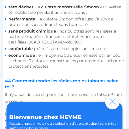
zéro déchet
: la
culotte menstruelle Smoon
est lavable
et réutilisable pendant au moins 3 ans ;
performante
: la culotte Smoon offre jusqu’à 12h de
protection sans odeur et sans humidité ;
persistid
heyme.care
sans produit chimique
: nos culottes sont réalisées à
Politique de confidentialité de
to_event_consent_id
.heyme.care
partir de matières françaises et italiennes toutes
Google
certifiées OEKO TEX STANDARD 100 ;
__cf_bm
Cloudflare Inc.
confortable
grâce à sa technologie sans couture ;
.linkedin.com
économique
: en moyenne 50€ économisés par an pour
l’achat de 3 culottes menstruelles par rapport à l’achat de
protections jetables.
#4 Comment rendre les règles moins taboues selon
toi ?
Il n’y a pas de secret, pour moi. Pour briser ce tabou, il faut
X-AB
Stack Exchange Inc.
sc-static.net
en parler.
Depuis que j’ai créé Smoon, c’est un sujet de discussion
Bienvenue chez HEYME
courant avec les gens que je rencontre et je me rends
Reçois chaque mois notre sélection d'actus étudiantes, d'infos
compte que c’est un thème qui suscite beaucoup de
santé et de bons plans