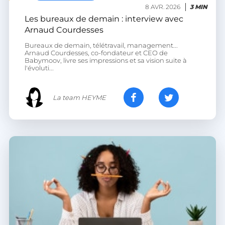
8 AVR. 2026
3 MIN
Les bureaux de demain : interview avec
cf_clearance
Cloudflare, Inc.
Arnaud Courdesses
.podbean.com
Bureaux de demain, télétravail, management...
Arnaud Courdesses, co-fondateur et CEO de
Babymoov, livre ses impressions et sa vision suite à
l'évoluti...
La team HEYME
__lc_cid
On Direct Business
Services Limited
.accounts.livechatinc.com
CrossDomainCookieScriptConsent_194
.crossdomain.cookie-