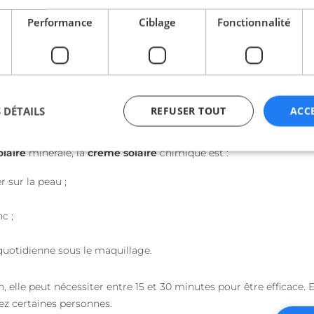
c sur la peau.
Performance
Ciblage
Fonctionnalité
ficile à étaler.
e
ntient des ingrédients tels que l’avobenzone, l’octinoxate et l’o
 DÉTAILS
REFUSER TOUT
ACC
ndommagent la peau.
laire
minérale, la
crème solaire
chimique est :
ictement nécessaires
Performance
Ciblage
Fonctionnalité
Non classi
r sur la peau ;
nt nécessaires habilitent des fonctionnalités de base du site Web telles que la connexio
c ;
s. Le site Web ne peut pas être utilisé correctement sans les cookies strictement nécess
Fournisseur / Domaine
Expiration
Description
 quotidienne sous le maquillage.
beta-front.heyme.care
4
semaines
2 jours
, elle peut nécessiter entre 15 et 30 minutes pour être efficace
accounts.livechat.com
1 an 11
Nécessaire pour la fon
ez certaines personnes.
mois
fonction de boîte de 