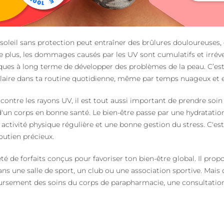
soleil sans protection peut entraîner des brûlures douloureuses,
 plus, les dommages causés par les UV sont cumulatifs et irréve
sques à long terme de développer des problèmes de la peau. C’est 
olaire dans ta routine quotidienne, même par temps nuageux et e
contre les rayons UV, il est tout aussi important de prendre soin
 d'un corps en bonne santé. Le bien-être passe par une hydratati
 activité physique régulière et une bonne gestion du stress. C'est
utien précieux.
é de forfaits conçus pour favoriser ton bien-être global. Il pr
s une salle de sport, un club ou une association sportive. Mais c
sement des soins du corps de parapharmacie, une consultation c