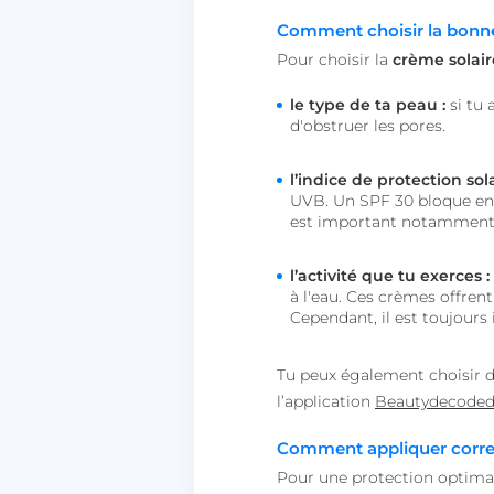
Comment choisir la bonne
lccid
Pour choisir la
crème solair
persistid
le type de ta peau :
si tu
d'obstruer les pores.
to_event_consent_i
l’indice de protection sola
__cf_bm
UVB. Un SPF 30 bloque env
est important notamment p
X-AB
l’activité que tu exerces :
à l'eau. Ces crèmes offren
Cependant, il est toujours
Tu peux également choisir des
heyme_worldpass_s
l’application
Beautydecode
li_gc
Comment appliquer corre
Pour une protection optima
XSRF-TOKEN