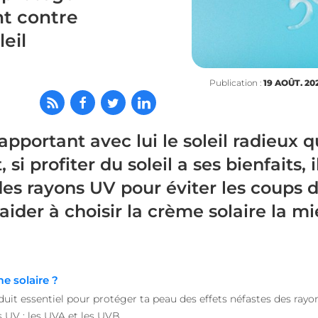
nt contre
leil
Publication :
19 AOÛT. 20
, apportant avec lui le soleil radieux
si profiter du soleil a ses bienfaits, i
es rayons UV pour éviter les coups de
aider à choisir la crème solaire la 
e solaire ?
uit essentiel pour protéger ta peau des effets néfastes des rayons
s UV : les UVA et les UVB.