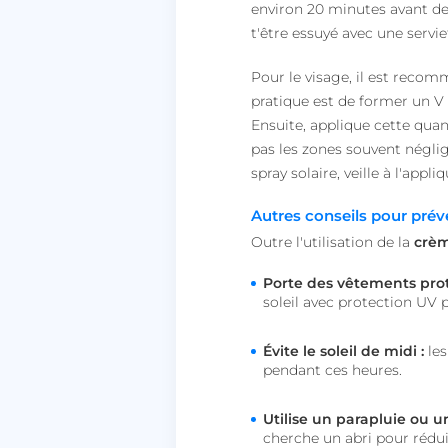
environ 20 minutes avant de 
t'être essuyé avec une servie
__lc_cst
Pour le visage, il est reco
pratique est de former un V 
heyme_session
Ensuite, applique cette quant
PERSISTID
pas les zones souvent négligé
spray solaire, veille à l'ap
__oauth_redirect_d
Autres conseils pour préve
Outre l'utilisation de la
crèm
CookieScriptConse
Porte des vêtements prot
soleil avec protection UV 
Évite le soleil de midi :
les
pendant ces heures.
VISITOR_PRIVACY_
Utilise un parapluie ou un
cherche un abri pour réduir