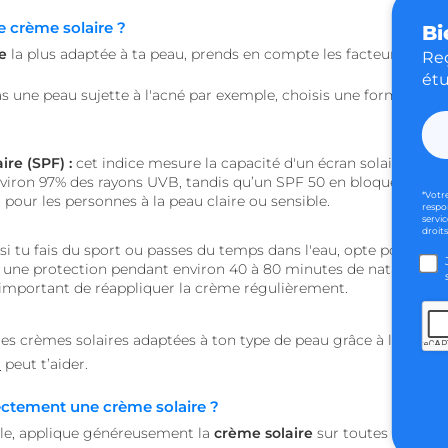
Web.
 crème solaire ?
Bi
accounts.livechat.com
1 an 11
Nécessaire pour la fon
mois
fonction de boîte de 
e
la plus adaptée à ta peau, prends en compte les facteurs suivan
Reç
Web.
étu
heyme.care
Session
 as une peau sujette à l'acné par exemple, choisis une formule
no
Politique de confidentialité de Google
d
.heyme.care
1 an 3
semaines
ire (SPF) :
cet indice mesure la capacité d'un écran solaire à te 
29
Ce cookie est utilisé p
Cloudflare Inc.
minutes
distinction entre les 
.linkedin.com
iron 97% des rayons UVB, tandis qu’un SPF 50 en bloque environ
56
robots. Ceci est bénéf
*Votr
our les personnes à la peau claire ou sensible.
secondes
Web, afin de faire des
respo
sur l'utilisation de le
servic
droits
1 jour
Ce cookie est utilisé p
si tu fais du sport ou passes du temps dans l'eau, opte pour une 
Stack Exchange Inc.
site Web dans le cadre
sc-static.net
t une protection pendant environ 40 à 80 minutes de natation ou 
variables. Il s'agit d'u
 important de réappliquer la crème régulièrement.
combiner ou modifier 
Web. Cela permet au 
la meilleure variante /
 crèmes solaires adaptées à ton type de peau grâce à l’intelligenc
ession
worldpass.heyme.care
2 heures
d
peut t’aider.
5 mois 4
Utilisé pour stocker 
LinkedIn Corporation
semaines
clients à l'utilisation
.linkedin.com
non essentielles
ctement une crème solaire ?
le, applique généreusement la
crème solaire
sur toutes les zone
.heyme.care
1 heure 59
Ce cookie est écrit pou
minutes
du site en empêchant 