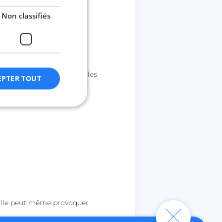
Non classifiés
xybenzone, qui inactivent les
EPTER TOUT
fiés
n des utilisateurs et
aires.
. Elle peut même provoquer
ctionnalité de la
discussion du site