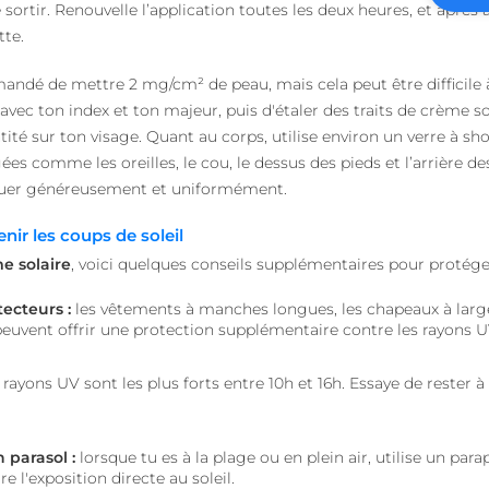
sortir. Renouvelle l’application toutes les deux heures, et après 
falsification de requêt
tte.
1 an 1
Nécessaire pour la fon
On Direct Business
mois
fonction de boîte de 
Services Limited
Web.
.accounts.livechatinc.com
mmandé de mettre 2 mg/cm² de peau, mais cela peut être difficile
avec ton index et ton majeur, puis d'étaler des traits de crème so
.heyme.care
1 heure 59
minutes
ité sur ton visage. Quant au corps, utilise environ un verre à sho
worldpass.heyme.care
Session
es comme les oreilles, le cou, le dessus des pieds et l’arrière des
pliquer généreusement et uniformément.
etector
27
Ce cookie est utilisé 
LiveChat
secondes
charge la fonctionnal
accounts.livechatinc.com
détectant l'URL de red
nir les coups de soleil
fois qu'un flux d'aut
est terminé.
e solaire
, voici quelques conseils supplémentaires pour protéger
nt
1 an
Ce cookie est utilisé p
CookieScript
Script.com pour mémo
.heyme.care
ecteurs :
les vêtements à manches longues, les chapeaux à large
préférences de conse
visiteurs en matière de
peuvent offrir une protection supplémentaire contre les rayons U
nécessaire que la ban
Cookie-Script.com fo
correctement.
 rayons UV sont les plus forts entre 10h et 16h. Essaye de rester à 
METADATA
5 mois 4
Ce cookie est utilisé 
YouTube
semaines
consentement de l'util
.youtube.com
de confidentialité pou
avec le site. Il enregi
 parasol :
lorsque tu es à la plage ou en plein air, utilise un para
le consentement du v
e l'exposition directe au soleil.
diverses politiques e