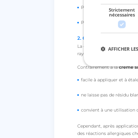
Peut laisser un résidu blan
Strictement
nécessaires
Peut être plus épaisse et dif
2. Crème solaire chimiqu
La
crème solaire
chimique co
AFFICHER LES
rayons UV avant qu'ils n'e
Contrairement à la
crème so
Str
facile à appliquer et à étale
Les cookies stricteme
ne laisse pas de résidu blan
la gestion des compte
Nom
convient à une utilisation
session_uuid
Cependant, après application
lccst
des réactions allergiques ch