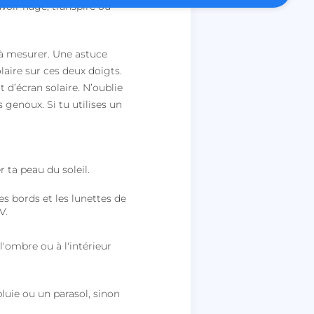
avoir nagé, transpiré ou
es intersites.
ctionnalité de la
discussion du site
 à mesurer. Une astuce
laire sur ces deux doigts.
t d’écran solaire. N’oublie
 genoux. Si tu utilises un
pour prendre en
ité de connexion en
irection finale une
hentification OAuth
 ta peau du soleil.
ar le service Cookie-
riser les
s bords et les lunettes de
ntement des
 cookies. Il est
V.
nière de cookies
nctionne
l'ombre ou à l'intérieur
pour stocker le
isateur et les choix
r leur interaction
stre les données sur
pluie ou un parasol, sinon
isiteur concernant
t paramètres de