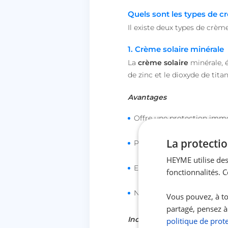
Quels sont les types de c
Il existe deux types de crèm
1. Crème solaire minérale
La
crème solaire
minérale, 
de zinc et le dioxyde de tit
Avantages
Offre une protection immé
La protectio
Provoque moins de réactio
HEYME utilise des
Excellente option pour les
fonctionnalités. 
Non comédogène
Vous pouvez, à to
partagé, pensez à
Inconvénients
politique de prot