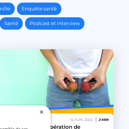
ille
Enquête santé
Santé
Podcast et interview
×
Santé
14 JUIN. 2024
3 MIN
Vasectomie : l'opération de
ensemble de ses