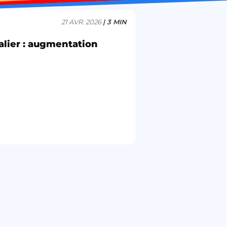
21 AVR. 2026
| 3 MIN
talier : augmentation