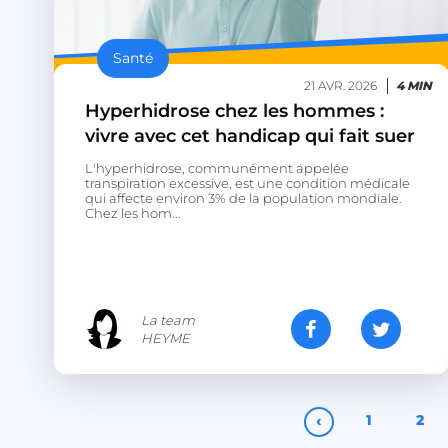
Nom
session_uuid
Santé
21 AVR. 2026
4 MIN
Hyperhidrose chez les hommes :
lccst
vivre avec cet handicap qui fait suer
L'hyperhidrose, communément appelée
lccid
transpiration excessive, est une condition médicale
qui affecte environ 3% de la population mondiale.
Chez les hom...
persistid
to_event_consent_i
__cf_bm
La team
HEYME
X-AB
‹
1
2