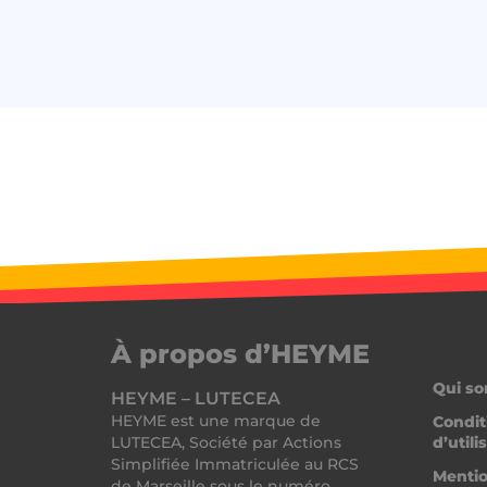
heyme_worldpass_s
li_gc
XSRF-TOKEN
__lc_cst
heyme_session
PERSISTID
__oauth_redirect_d
À propos d’HEYME
Qui s
HEYME – LUTECEA
HEYME est une marque de
Condit
CookieScriptConse
LUTECEA, Société par Actions
d’utili
Simplifiée Immatriculée au RCS
Mentio
de Marseille sous le numéro