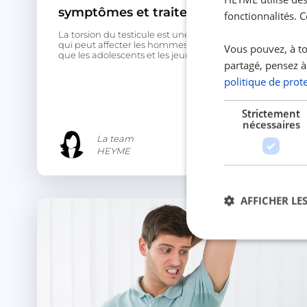
symptômes et traitement
fonctionnalités. 
La torsion du testicule est une urgence médicale
qui peut affecter les hommes de tous âges, bien
Vous pouvez, à to
que les adolescents et les jeunes adultes soient les...
partagé, pensez à
politique de prot
Strictement
nécessaires
La team
HEYME
AFFICHER LES
Str
Les cookies stricteme
la gestion des compte