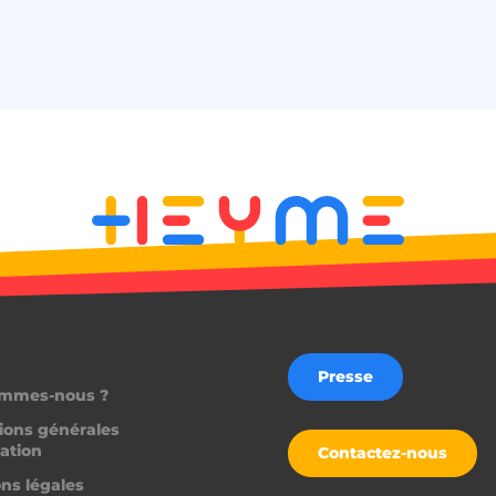
la meilleure variante /
ession
worldpass.heyme.care
2 heures
5 mois 4
Utilisé pour stocker 
LinkedIn Corporation
semaines
clients à l'utilisation
.linkedin.com
non essentielles
.heyme.care
1 heure 59
Ce cookie est écrit pou
minutes
du site en empêchant 
falsification de requêt
1 an 1
Nécessaire pour la fon
On Direct Business
mois
fonction de boîte de 
Services Limited
Web.
.accounts.livechatinc.com
.heyme.care
1 heure 59
minutes
worldpass.heyme.care
Session
etector
27
Ce cookie est utilisé 
LiveChat
secondes
charge la fonctionnal
accounts.livechatinc.com
détectant l'URL de red
Presse
fois qu'un flux d'aut
ommes-nous ?
est terminé.
ions générales
nt
1 an
Ce cookie est utilisé p
CookieScript
sation
Script.com pour mémo
.heyme.care
Contactez-nous
préférences de conse
visiteurs en matière de
ns légales