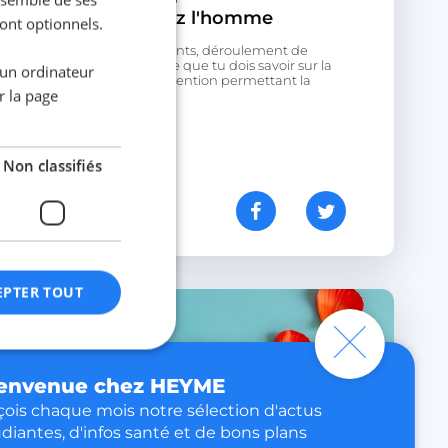
stérilisation chez l'homme
sont optionnels.
Avantages, inconvénients, déroulement de
l’opération, voici tout ce que tu dois savoir sur la
 un ordinateur
vasectomie, une intervention permettant la
r la page
stérilisation...
Non classifiés
La team
HEYME
EPTER TOUT
envenue chez HEYME
fiés
ois chaque mois notre sélection d'actus
n des utilisateurs et
diantes, d'infos santé et de bons plans
aires.