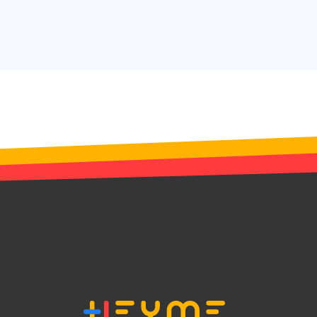
 édition du site.
le consentement des
 de cookies à des fins
r aider à la sécurité
les attaques de
es intersites.
ctionnalité de la
discussion du site
pour prendre en
ité de connexion en
irection finale une
hentification OAuth
ar le service Cookie-
riser les
ntement des
 cookies. Il est