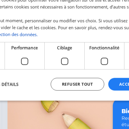
quoi s'attendre
Certains cookies sont nécessaires à son fonctionnement, d’autres 
Apprends à reconnaître les premiers signes de
grossesse, afin de mieux te préparer aux
ut moment, personnaliser ou modifier vos choix. Si vous utilisez
changements physiques et psychiques qui en
 vider le cache et les cookies. Pour en savoir plus, rendez-vous su
découleront.
ection des données.
Performance
Ciblage
Fonctionnalité
La team
HEYME
 DÉTAILS
REFUSER TOUT
ACC
Bi
ictement nécessaires
Performance
Ciblage
Fonctionnalité
Non classi
Reç
nt nécessaires habilitent des fonctionnalités de base du site Web telles que la connexio
étu
s. Le site Web ne peut pas être utilisé correctement sans les cookies strictement nécess