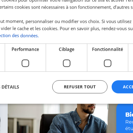
Certains cookies sont nécessaires à son fonctionnement, d’autres 
En 2022, plus de 18 000 étudiants se sont engagés
avec l’Afev pour agir contre les inégalités éducatives
et sociales. Leur but principal est d’aider l...
ut moment, personnaliser ou modifier vos choix. Si vous utilisez
 vider le cache et les cookies. Pour en savoir plus, rendez-vous su
ection des données.
Performance
Ciblage
Fonctionnalité
La team
HEYME
 DÉTAILS
REFUSER TOUT
ACC
Bi
ictement nécessaires
Performance
Ciblage
Fonctionnalité
Non classi
Reç
nt nécessaires habilitent des fonctionnalités de base du site Web telles que la connexio
étu
s. Le site Web ne peut pas être utilisé correctement sans les cookies strictement nécess