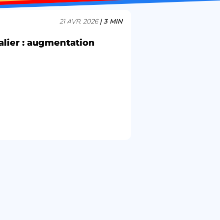
21 AVR. 2026
| 3 MIN
talier : augmentation