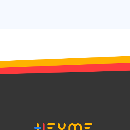
 édition du site.
le consentement des
 de cookies à des fins
r aider à la sécurité
les attaques de
es intersites.
ctionnalité de la
discussion du site
pour prendre en
ité de connexion en
irection finale une
hentification OAuth
ar le service Cookie-
riser les
ntement des
 cookies. Il est