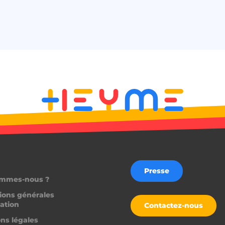
la meilleure variante /
ession
worldpass.heyme.care
2 heures
5 mois 4
Utilisé pour stocker 
LinkedIn Corporation
semaines
clients à l'utilisation
.linkedin.com
non essentielles
.heyme.care
1 heure 59
Ce cookie est écrit pou
minutes
du site en empêchant 
falsification de requêt
1 an 1
Nécessaire pour la fon
On Direct Business
mois
fonction de boîte de 
Services Limited
Web.
.accounts.livechatinc.com
.heyme.care
1 heure 59
minutes
worldpass.heyme.care
Session
etector
27
Ce cookie est utilisé 
LiveChat
secondes
charge la fonctionnal
accounts.livechatinc.com
détectant l'URL de red
Presse
fois qu'un flux d'aut
ommes-nous ?
est terminé.
ions générales
nt
1 an
Ce cookie est utilisé p
CookieScript
sation
Script.com pour mémo
.heyme.care
Contactez-nous
préférences de conse
visiteurs en matière de
ns légales