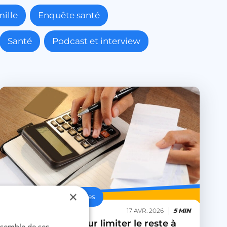
ille
Enquête santé
Santé
Podcast et interview
×
Conseils & Astuces
17 AVR. 2026
5 MIN
Nos conseils pour limiter le reste à
ensemble de ses