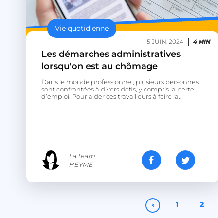
Nom
session_uuid
Vie quotidienne
5 JUIN. 2024
4 MIN
Les démarches administratives
lccst
lorsqu'on est au chômage
Dans le monde professionnel, plusieurs personnes
lccid
sont confrontées à divers défis, y compris la perte
d’emploi. Pour aider ces travailleurs à faire la...
persistid
to_event_consent_i
__cf_bm
La team
HEYME
X-AB
‹
1
2