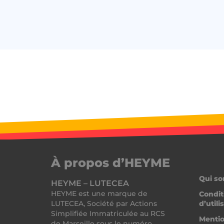
heyme_worldpass_s
li_gc
XSRF-TOKEN
__lc_cst
heyme_session
PERSISTID
__oauth_redirect_d
À propos d’HEYME
Qui s
HEYME – LUTECEA
HEYME est une marque de
Condit
CookieScriptConse
LUTECEA, Société par Actions
d’utili
Simplifiée Immatriculée au RCS
Mentio
de Marseille sous le numéro