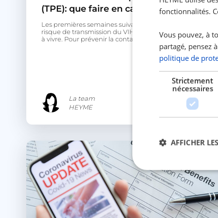
(TPE): que faire en cas de risque ?
fonctionnalités. 
Les premières semaines suivant une exposition au
risque de transmission du VIH peuvent être difficiles
Vous pouvez, à to
à vivre. Pour prévenir la contamination par le...
partagé, pensez à
politique de prot
Strictement
nécessaires
La team
HEYME
AFFICHER LES
Str
Les cookies stricteme
la gestion des compte