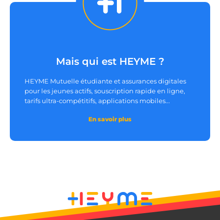
__lc_cst
On Direct Business
Mais qui est HEYME ?
Services Limited
.accounts.livechatinc.com
HEYME Mutuelle étudiante et assurances digitales
pour les jeunes actifs, souscription rapide en ligne,
tarifs ultra-compétitifs, applications mobiles...
heyme_session
.heyme.care
En savoir plus
PERSISTID
worldpass.heyme.care
__oauth_redirect_detector
LiveChat
accounts.livechatinc.com