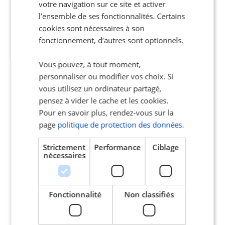
accompagnement à tout moment
votre navigation sur ce site et activer
l’ensemble de ses fonctionnalités. Certains
App Store
Play Store
cookies sont nécessaires à son
fonctionnement, d’autres sont optionnels.
Vous pouvez, à tout moment,
personnaliser ou modifier vos choix. Si
vous utilisez un ordinateur partagé,
Nos adhérents
pensez à vider le cache et les cookies.
Pour en savoir plus, rendez-vous sur la
sont
satisfaits
page
politique de protection des données.
et ils le disent !
Strictement
Performance
Ciblage
nécessaires
Fonctionnalité
Non classifiés