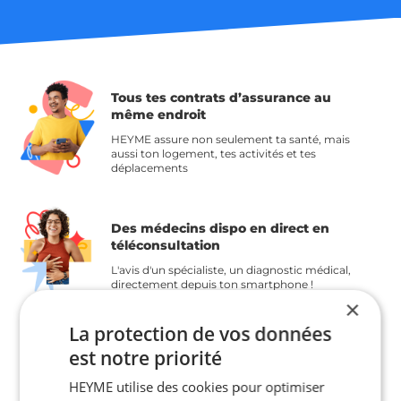
Tous tes contrats d’assurance
au
même endroit
HEYME assure non seulement ta santé, mais
aussi ton logement, tes activités et tes
déplacements
Des médecins dispo en direct en
téléconsultation
L'avis d'un spécialiste, un diagnostic médical,
directement depuis ton smartphone !
×
La protection de vos données
Tous les services HEYME dans ton
est notre priorité
appli mobile
HEYME utilise des cookies pour optimiser
Pour bénéficier de tous les services et d'un