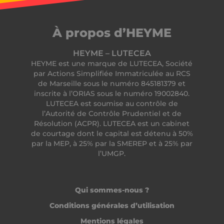
CookieScriptConsent
CookieScript
.heyme.care
À propos d’HEYME
HEYME – LUTECEA
HEYME est une marque de LUTECEA, Société
par Actions Simplifiée Immatriculée au RCS
de Marseille sous le numéro 845181379 et
inscrite à l’ORIAS sous le numéro 19002840.
LUTECEA est soumise au contrôle de
l’Autorité de Contrôle Prudentiel et de
Résolution (ACPR). LUTECEA est un cabinet
de courtage dont le capital est détenu à 50%
VISITOR_PRIVACY_METADATA
YouTube
par la MEP, à 25% par la SMEREP et à 25% par
.youtube.com
l’UMGP.
Qui sommes-nous ?
Conditions générales d’utilisation
Mentions légales