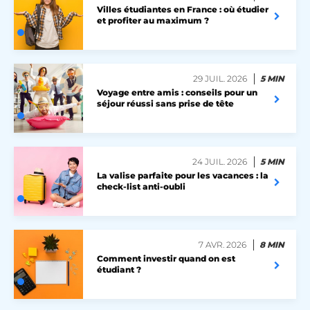
Villes étudiantes en France : où étudier
et profiter au maximum ?
lccst
accounts.livechat.com
29 JUIL. 2026
5 MIN
Voyage entre amis : conseils pour un
séjour réussi sans prise de tête
lccid
accounts.livechat.com
24 JUIL. 2026
5 MIN
persistid
heyme.care
La valise parfaite pour les vacances : la
check-list anti-oubli
Politique de confidentialité de
to_event_consent_id
.heyme.care
Google
__cf_bm
Cloudflare Inc.
.linkedin.com
7 AVR. 2026
8 MIN
Comment investir quand on est
étudiant ?