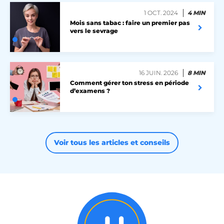
1 OCT. 2024
4 MIN
X-AB
Stack Exchange Inc.
Mois sans tabac : faire un premier pas
sc-static.net
vers le sevrage
16 JUIN. 2026
8 MIN
Comment gérer ton stress en période
d’examens ?
Voir tous les articles et conseils
heyme_worldpass_session
worldpass.heyme.care
li_gc
LinkedIn Corporation
.linkedin.com
XSRF-TOKEN
.heyme.care