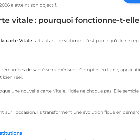
falsification de requêt
2026 a atteint son objectif.
1 an 1
Nécessaire pour la fon
On Direct Business
mois
fonction de boîte de 
te vitale : pourquoi fonctionne-t-elle
Services Limited
Web.
.accounts.livechatinc.com
.heyme.care
1 heure 59
minutes
la carte Vitale
fait autant de victimes, c’est parce qu’elle ne rep
worldpass.heyme.care
Session
etector
27
Ce cookie est utilisé 
LiveChat
secondes
charge la fonctionnal
accounts.livechatinc.com
détectant l'URL de red
fois qu'un flux d'aut
 démarches de santé se numérisent. Comptes en ligne, application
est terminé.
 bien réel.
nt
1 an
Ce cookie est utilisé p
CookieScript
Script.com pour mémo
.heyme.care
préférences de conse
que une nouvelle carte Vitale, l’idée ne choque pas. Elle semb
visiteurs en matière de
nécessaire que la ban
Cookie-Script.com fo
correctement.
nt sur l’occasion. Ils transforment une évolution floue en démarc
METADATA
5 mois 4
Ce cookie est utilisé 
YouTube
semaines
consentement de l'util
.youtube.com
de confidentialité pou
avec le site. Il enregi
stitutions
le consentement du v
diverses politiques e