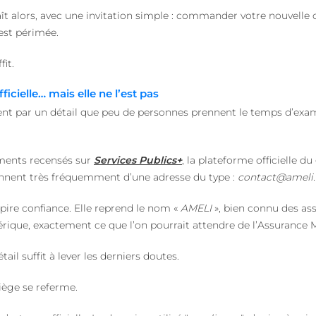
t alors, avec une invitation simple : commander votre nouvelle c
 est périmée.
fit.
icielle… mais elle ne l’est pas
t par un détail que peu de personnes prennent le temps d’exami
ments recensés sur
Services Publics+
, la plateforme officielle d
nnent très fréquemment d’une adresse du type :
contact@ameli
spire confiance. Elle reprend le nom «
AMELI
», bien connu des as
rique, exactement ce que l’on pourrait attendre de l’Assurance M
il suffit à lever les derniers doutes.
piège se referme.