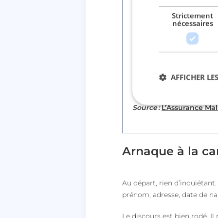
I
Strictement
mportant :
nécessaires
« L’Assurance Maladie ne
bancaires, informations 
Seuls les échanges d’info
AFFICHER LES
l’espace du compte ameli,
Source :
L’Assurance Ma
Str
Les cookies stricteme
Arnaque à la ca
la gestion des compte
Nom
session_uuid
Au départ, rien d’inquiétant
prénom, adresse, date de na
lccst
Le discours est bien rodé. Il