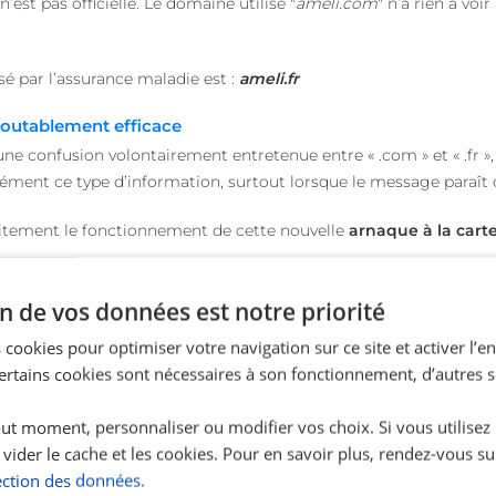
n’est pas officielle. Le domaine utilisé "
ameli.com
" n’a rien à voi
isé par l’assurance maladie est :
ameli.fr
doutablement efficace
une confusion volontairement entretenue entre « .com » et « .fr »,
cisément ce type d’information, surtout lorsque le message paraît 
aitement le fonctionnement de cette nouvelle
arnaque à la carte
que technique complexe, mais d’une manipulation psychologique.
n de vos données est notre priorité
t les habitudes numériques, la confiance accordée aux institutio
 cookies pour optimiser votre navigation sur ce site et activer l’
Certains cookies sont nécessaires à son fonctionnement, d’autres 
 la boîte mail ne suffit pas toujours à détecter l’arnaque.
ut moment, personnaliser ou modifier vos choix. Si vous utilisez
n des indices les plus fiables pour identifier une
arnaque à la cart
 vider le cache et les cookies. Pour en savoir plus, rendez-vous su
ection des données.