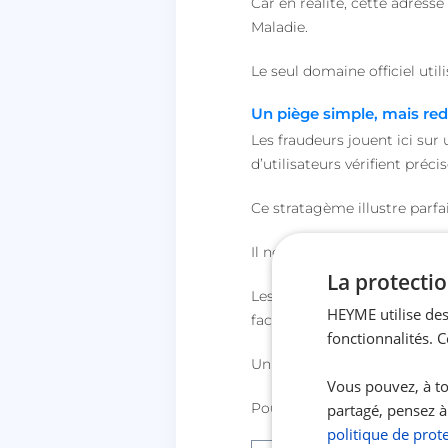
Car en réalité, cette adresse 
Maladie.
Le seul domaine officiel util
Un piège simple, mais re
Les fraudeurs jouent ici sur 
d’utilisateurs vérifient pré
Ce stratagème illustre parf
Il ne s’agit pas d’une atta
La protectio
Les cybercriminels exploiten
HEYME utilise des
face aux détails techniques.
fonctionnalités. 
Un simple coup d’œil rapide à
Vous pouvez, à to
Pourtant, ce détail, reste l’u
partagé, pensez à
politique de prot