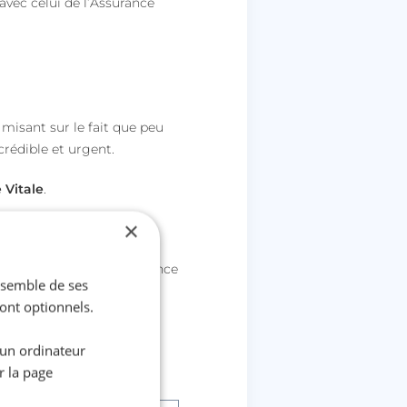
r avec celui de l’Assurance
 misant sur le fait que peu
crédible et urgent.
 Vitale
.
×
ns et le manque de vigilance
ensemble de ses
sont optionnels.
 un ordinateur
e vitale
.
r la page