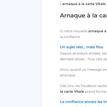
L’
arnaque à la carte Vitale
__lc_cst
Arnaque à la car
heyme_session
Si cette nouvelle
arnaque à 
PERSISTID
la confiance.
__oauth_redirect_d
Un sujet réel… mais flou
Depuis plusieurs années, les
dématérialisés… Tout cela est
CookieScriptConse
Alors, quand un message évo
attendue.
Dès lors, les fraudeurs saute
VISITOR_PRIVACY_
la carte Vitale
prend forme.
La confiance envers les in