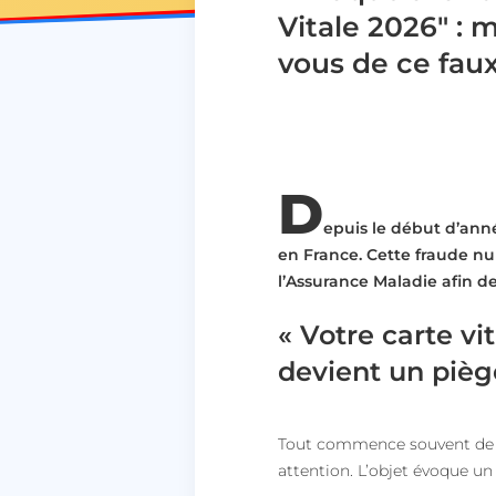
Vitale 2026" : 
vous de ce faux
D
epuis le début
d
’ann
en
France.
Cette fraude nu
l’Assurance Maladie afin d
« Votre carte vi
devient un pièg
Tout commence souvent de ma
attention. L’objet évoque un 