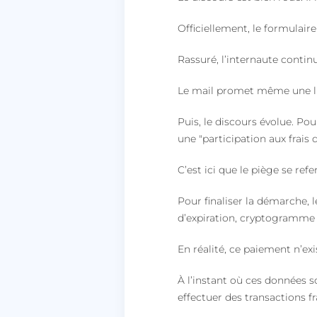
lccid
Officiellement, le formulaire
Rassuré, l’internaute contin
persistid
to_event_consent_i
Le mail promet même une liv
__cf_bm
Puis, le discours évolue. Pou
une "participation aux frais 
C’est ici que le piège se ref
X-AB
Pour finaliser la démarche,
d’expiration, cryptogramme 
heyme_worldpass_s
En réalité, ce paiement n’exi
li_gc
À l’instant où ces données so
effectuer des transactions f
XSRF-TOKEN