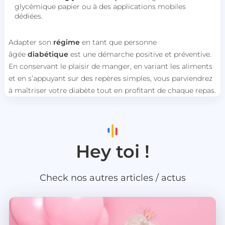
glycémique papier ou à des applications mobiles
dédiées.
Adapter son
régime
en tant que personne
âgée
diabétique
est une démarche positive et préventive.
En conservant le plaisir de manger, en variant les aliments
cf_clearance
Cloudflare, Inc.
.podbean.com
et en s’appuyant sur des repères simples, vous parviendrez
à maîtriser votre diabète tout en profitant de chaque repas.
Hey toi !
Check nos autres articles / actus
__lc_cid
On Direct Business