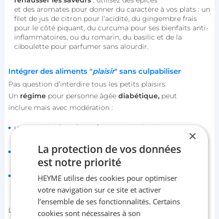
rehausser les saveurs
: utilisez des épices
et des aromates pour donner du caractère à vos plats : un
filet de jus de citron pour l’acidité, du gingembre frais
pour le côté piquant, du curcuma pour ses bienfaits anti-
inflammatoires, ou du romarin, du basilic et de la
ciboulette pour parfumer sans alourdir.
Intégrer des aliments "
plaisir
" sans culpabiliser
Pas question d’interdire tous les petits plaisirs.
Un
régime
pour personne âgée
diabétique,
peut
inclure mais avec modération :
un carré de
chocolat noir 85 %
après le déjeuner ;
×
La protection de vos données
une
compote de fruits maison
sans sucre ajouté ;
est notre priorité
une
tarte aux fruits
sans pâte sucrée ni crème, avec une
HEYME utilise des cookies pour optimiser
base d’amandes ou de flocons d’avoine.
votre navigation sur ce site et activer
l’ensemble de ses fonctionnalités. Certains
Le secret réside dans l’équilibre global du menu et la
cookies sont nécessaires à son