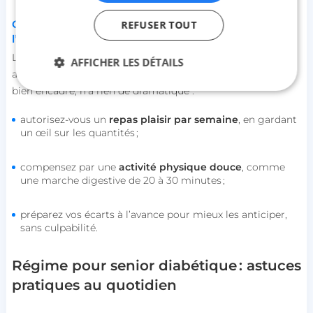
Gérer les écarts occasionnels sans compromettre
REFUSER TOUT
l’équilibre
Le
régime
d’une personne âgée
diabétique
doit être
AFFICHER LES DÉTAILS
adaptée sans être pour autant trop stricte. Un petit écart,
bien encadré, n’a rien de dramatique :
autorisez-vous un
repas plaisir par semaine
, en gardant
Strictement nécessaires
Performance
un œil sur les quantités ;
Ciblage
Fonctionnalité
Non classifiés
Les cookies strictement nécessaires habilitent des
compensez par une
activité physique douce
, comme
fonctionnalités de base du site Web telles que la
une marche digestive de 20 à 30 minutes ;
connexion des utilisateurs et la gestion des
comptes. Le site Web ne peut pas être utilisé
correctement sans les cookies strictement
préparez vos écarts à l’avance pour mieux les anticiper,
nécessaires.
sans culpabilité.
Nom
Fournisseur / Domaine
session_uuid
beta-front.heyme.care
Régime pour senior diabétique : astuces
pratiques au quotidien
lccst
accounts.livechat.com