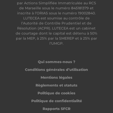
final a pu v
comp
par Actions Simplifiée Immatriculée au RCS
avant de vis
suivr
de Marseille sous le numéro 845181379 et
ledit site W
pages
inscrite à l’ORIAS sous le numéro 19002840.
MUID
1 an
Ce cookie e
Microsoft
_ga_6WC0VWYZ0T
.heyme.care
1 an 1
Ce co
LUTECEA est soumise au contrôle de
largement
Corporation
mois
utili
utilisé dans
.clarity.ms
l’Autorité de Contrôle Prudentiel et de
Goog
mon Micros
Analy
Résolution (ACPR). LUTECEA est un cabinet
comme
cons
identifiant
de courtage dont le capital est détenu à 50%
l'état
utilisateur
sessi
par la MEP, à 25% par la SMEREP et à 25% par
unique. Il p
l’UMGP.
être défini 
_ttp
.tiktok.com
2 mois 4
Ce co
des scripts
semaines
utili
Microsoft
suivr
intégrés. O
l'int
pense
le
généraleme
Qui sommes-nous ?
comp
que la
des
synchronisa
Conditions générales d’utilisation
utili
entre de
le si
nombreux
pour 
Mentions légales
domaines
des
Microsoft
perf
Règlements et statuts
différents
et de
permet le su
l'uti
Politique de cookies
des utilisat
site.
info
MR
1 semaine
Il s'agit d'un
Microsoft
Politique de confidentialité
est ut
cookie de
Corporation
pour 
première pa
.c.bing.com
Rapports SFCR
l'exp
Microsoft 
utili