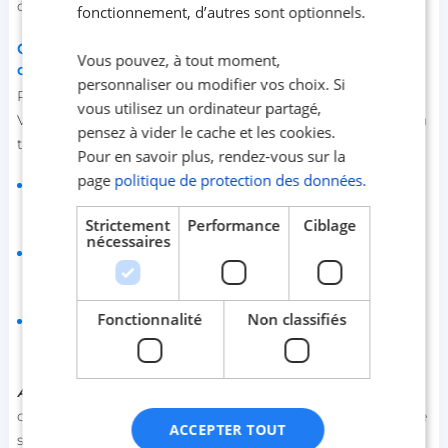
capacité à structurer ses écarts pour mieux les encadrer.
fonctionnement, d’autres sont optionnels.
Composer des menus variés et adaptés aux besoins
Vous pouvez, à tout moment,
des seniors
personnaliser ou modifier vos choix. Si
Planifier ses repas permet d’éviter les choix par défaut.
vous utilisez un ordinateur partagé,
Voici un exemple de repas journalier équilibré à adopter en
pensez à vider le cache et les cookies.
tant que senior diabétique :
Pour en savoir plus, rendez-vous sur la
page
politique de protection des données.
petit-déjeuner
: porridge d’avoine, accompagné
de quelques amandes et une poignée de myrtilles ;
Strictement
Performance
Ciblage
nécessaires
déjeuner
: filet de saumon grillé, accompagné
de quinoa et d’haricots verts vapeur
;
Fonctionnalité
Non classifiés
dîner
: omelette aux épinards avec une salade de
tomates à l’huile d’olive.
Astuce :
relevez vos plats avec des épices comme le
curcuma, le paprika doux ou le gingembre, sans ajouter de
ACCEPTER TOUT
sucre ni trop de sel.