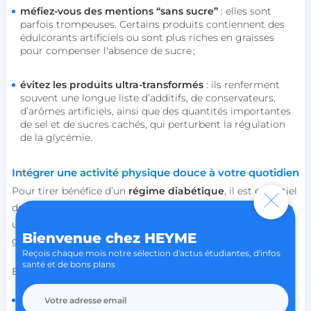
méfiez-vous des mentions “sans sucre”
: elles sont
parfois trompeuses. Certains produits contiennent des
édulcorants artificiels ou sont plus riches en graisses
pour compenser l'absence de sucre
;
évitez les produits ultra-transformés
: ils renferment
souvent une longue liste d’additifs, de conservateurs,
d’arômes artificiels, ainsi que des quantités importantes
de sel et de sucres cachés, qui perturbent la régulation
de la glycémie.
heyme_worldpass_session
worldpass.heyme.care
Intégrer une activité physique douce à votre quotidien
li_gc
LinkedIn Corporation
.linkedin.com
Pour tirer bénéfice d’un
régime diabétique
, il est essentiel
de bouger régulièrement. L’activité physique adaptée joue
un rôle clé dans l’équilibre glycémique et le bien-être
Bienvenue chez HEYME
général.
Reçois chaque mois notre sélection d'actus étudiantes, d'infos
XSRF-TOKEN
.heyme.care
santé et de bons plans
Elle permet notamment de :
réguler naturellement la glycémie
, en facilitant