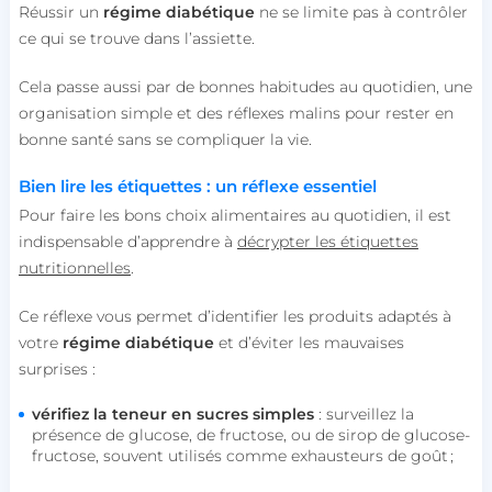
Réussir un
régime diabétique
ne se limite pas à contrôler
ce qui se trouve dans l’assiette.
Cela passe aussi par de bonnes habitudes au quotidien, une
lccid
accounts.livechat.com
organisation simple et des réflexes malins pour rester en
bonne santé sans se compliquer la vie.
Bien lire les étiquettes : un réflexe essentiel
persistid
heyme.care
Pour faire les bons choix alimentaires au quotidien, il est
Politique de confidentialité de
to_event_consent_id
.heyme.care
indispensable d’apprendre à
décrypter les étiquettes
Google
nutritionnelles
.
__cf_bm
Cloudflare Inc.
.linkedin.com
Ce réflexe vous permet d’identifier les produits adaptés à
votre
régime diabétique
et d’éviter les mauvaises
surprises :
vérifiez la teneur en sucres simples
: surveillez la
présence de glucose, de fructose, ou de sirop de glucose-
fructose, souvent utilisés comme exhausteurs de goût ;
X-AB
Stack Exchange Inc.
sc-static.net