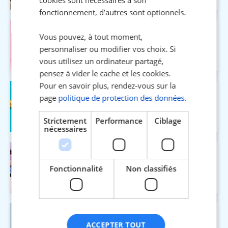
fonctionnement, d’autres sont optionnels.
24 JUIL. 2026
5 MIN
Vous pouvez, à tout moment,
La valise parfaite pour les vacances : la
personnaliser ou modifier vos choix. Si
check-list anti-oubli
vous utilisez un ordinateur partagé,
pensez à vider le cache et les cookies.
Pour en savoir plus, rendez-vous sur la
17 AVR. 2026
4 MIN
page
politique de protection des données.
Assurance auto au tiers : garanties
incluses et options disponibles
Strictement
Performance
Ciblage
nécessaires
19 AOÛT. 2024
5 MIN
Week-end d'intégration : 6 idées
Fonctionnalité
Non classifiés
d'activités
17 AVR. 2026
5 MIN
ACCEPTER TOUT
5 raisons de ne pas négliger ta