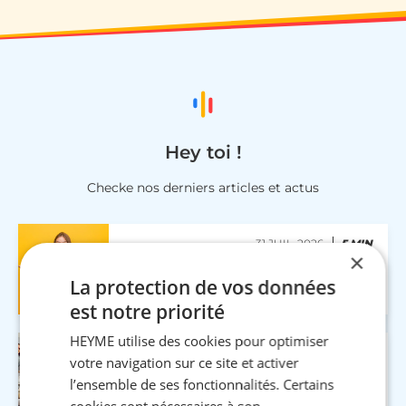
Hey toi !
Checke nos derniers articles et actus
31 JUIL. 2026
5 MIN
×
Villes étudiantes en France : où étudier
et profiter au maximum ?
La protection de vos données
est notre priorité
HEYME utilise des cookies pour optimiser
29 JUIL. 2026
5 MIN
votre navigation sur ce site et activer
Voyage entre amis : conseils pour un
l’ensemble de ses fonctionnalités. Certains
séjour réussi sans prise de tête
cookies sont nécessaires à son