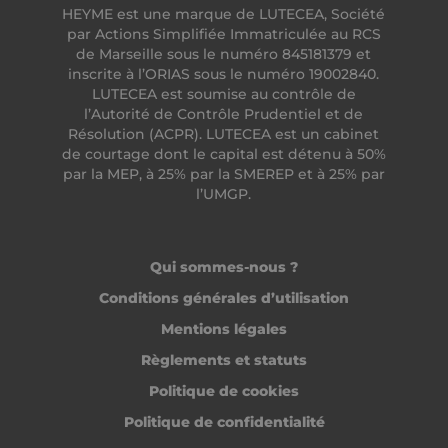
HEYME est une marque de LUTECEA, Société
par Actions Simplifiée Immatriculée au RCS
de Marseille sous le numéro 845181379 et
inscrite à l’ORIAS sous le numéro 19002840.
LUTECEA est soumise au contrôle de
lccid
accounts.livechat.com
l’Autorité de Contrôle Prudentiel et de
Résolution (ACPR). LUTECEA est un cabinet
de courtage dont le capital est détenu à 50%
par la MEP, à 25% par la SMEREP et à 25% par
l’UMGP.
persistid
heyme.care
Politique de confidentialité de
to_event_consent_id
.heyme.care
Google
__cf_bm
Qui sommes-nous ?
Cloudflare Inc.
.linkedin.com
Conditions générales d’utilisation
Mentions légales
Règlements et statuts
Politique de cookies
Politique de confidentialité
X-AB
Stack Exchange Inc.