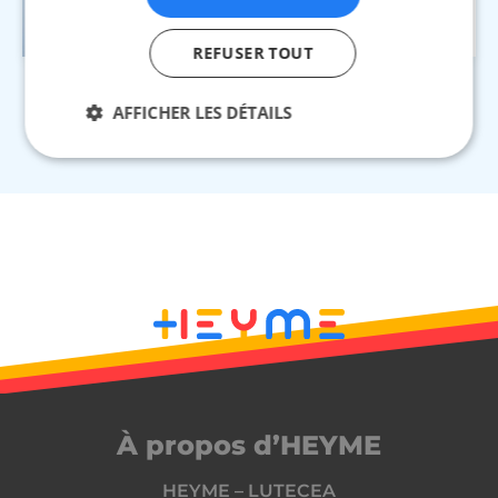
mutuelle santé étudiant
REFUSER TOUT
AFFICHER LES DÉTAILS
Voir tous les articles et conseils
Strictement nécessaires
Performance
Ciblage
Fonctionnalité
Non classifiés
Les cookies strictement nécessaires habilitent des
fonctionnalités de base du site Web telles que la
connexion des utilisateurs et la gestion des
comptes. Le site Web ne peut pas être utilisé
correctement sans les cookies strictement
nécessaires.
Nom
Fournisseur / Domaine
session_uuid
beta-front.heyme.care
À propos d’HEYME
HEYME – LUTECEA
lccst
accounts.livechat.com