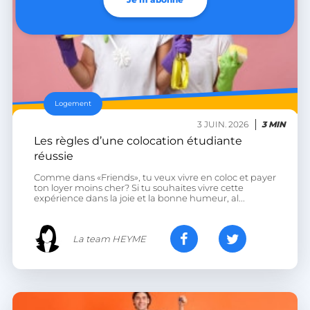
li_gc
LinkedIn Corporation
.linkedin.com
XSRF-TOKEN
.heyme.care
Logement
3 JUIN. 2026
3 MIN
Les règles d’une colocation étudiante
réussie
Comme dans «Friends», tu veux vivre en coloc et payer
__lc_cst
On Direct Business
ton loyer moins cher? Si tu souhaites vivre cette
Services Limited
expérience dans la joie et la bonne humeur, al...
.accounts.livechatinc.com
La team HEYME
heyme_session
.heyme.care
PERSISTID
worldpass.heyme.care
__oauth_redirect_detector
LiveChat