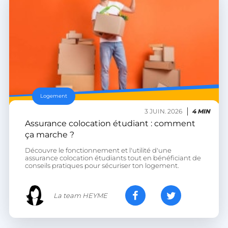
accounts.livechatinc.com
CookieScriptConsent
CookieScript
Logement
.heyme.care
3 JUIN. 2026
4 MIN
Assurance colocation étudiant : comment
ça marche ?
Découvre le fonctionnement et l'utilité d'une
assurance colocation étudiants tout en bénéficiant de
conseils pratiques pour sécuriser ton logement.
La team HEYME
VISITOR_PRIVACY_METADATA
YouTube
.youtube.com