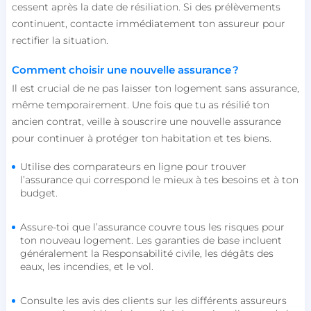
Les cookies strictement nécessaires habilitent des
cessent après la date de résiliation. Si des prélèvements
fonctionnalités de base du site Web telles que la
continuent, contacte immédiatement ton assureur pour
connexion des utilisateurs et la gestion des
comptes. Le site Web ne peut pas être utilisé
rectifier la situation.
correctement sans les cookies strictement
nécessaires.
Comment choisir une nouvelle assurance ?
Nom
Fournisseur / Domaine
Il est crucial de ne pas laisser ton logement sans assurance,
session_uuid
beta-front.heyme.care
même temporairement. Une fois que tu as résilié ton
ancien contrat, veille à souscrire une nouvelle assurance
pour continuer à protéger ton habitation et tes biens.
lccst
accounts.livechat.com
Utilise des comparateurs en ligne pour trouver
l’assurance qui correspond le mieux à tes besoins et à ton
budget.
lccid
accounts.livechat.com
Assure-toi que l’assurance couvre tous les risques pour
ton nouveau logement. Les garanties de base incluent
généralement la Responsabilité civile, les dégâts des
eaux, les incendies, et le vol.
persistid
heyme.care
Politique de confidentialité de
to_event_consent_id
.heyme.care
Consulte les avis des clients sur les différents assureurs
Google