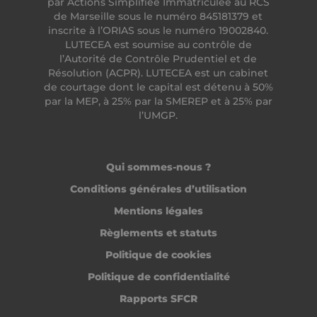
par Actions Simplifiée Immatriculée au RCS
de Marseille sous le numéro 845181379 et
inscrite à l’ORIAS sous le numéro 19002840.
LUTECEA est soumise au contrôle de
freelance_session
freelance.heyme.care
l’Autorité de Contrôle Prudentiel et de
Résolution (ACPR). LUTECEA est un cabinet
de courtage dont le capital est détenu à 50%
par la MEP, à 25% par la SMEREP et à 25% par
l’UMGP.
Fournisseur /
Nom
Expiration
Fournisseur /
Domaine
Nom
Expiration
Description
Domaine
Fournisseur /
Nom
Expiration
Descr
ttcsid_CC6UKMJC77UBI707LNT0
.heyme.care
2 mois 4
Domaine
semaines
Qui sommes-nous ?
MUID
1 an
Ce cookie est
Microsoft
Fournisseur /
Nom
Expiration
Description
largement
_clck
Corporation
.heyme.care
1 an
Ce co
Domaine
__Secure-YNID
.youtube.com
5 mois 4
utilisé dans
Conditions générales d’utilisation
.bing.com
utili
semaines
mon Microsoft
suivr
to_subid_v2
.heyme.care
1 mois 1
comme
inter
Mentions légales
semaine
ttcsid
.heyme.care
identifiant
2 mois 4
l'en
utilisateur
semaines
des
to_cashback_v2
.heyme.care
4
Règlements et statuts
unique. Il peut
utili
semaines
être défini par
heyme_cms_session
cms.heyme.care
1 heure 59
le si
2 jours
Politique de cookies
des scripts
minutes
afin
Microsoft
d'amé
sc_at
1 an
Utilisé pour
Snap Inc.
Politique de confidentialité
intégrés. On
to_consent_v2
.heyme.care
1 an 3
l'exp
identifier u
.snapchat.com
pense
semaines
utilis
visiteur sur
généralement
fonct
Rapports SFCR
plusieurs
que la
du si
lelab_session
lelab.heyme.care
1 heure 59
domaines.
synchronisation