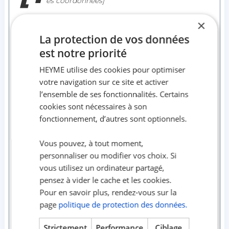
es coordonnées]
×
[N° de contrat]
La protection de vos données
[Date]
est notre priorité
HEYME utilise des cookies pour optimiser
votre navigation sur ce site et activer
Objet : Résiliation du contrat d’assurance logement
l’ensemble de ses fonctionnalités. Certains
étudiant
cookies sont nécessaires à son
fonctionnement, d’autres sont optionnels.
Madame, Monsieur,
Vous pouvez, à tout moment,
Je vous informe par la présente de ma volonté de
personnaliser ou modifier vos choix. Si
résilier
mon contrat
d’assurance
habitation
étudiant
vous utilisez un ordinateur partagé,
n° [numéro du contrat],
conformément à l’article L.
pensez à vider le cache et les cookies.
113-16 du code des assurances.
Pour en savoir plus, rendez-vous sur la
page
politique de protection des données.
La résiliation prendra effet à compter du [date],
respectant le préavis de [durée de préavis] mois.
Strictement
Performance
Ciblage