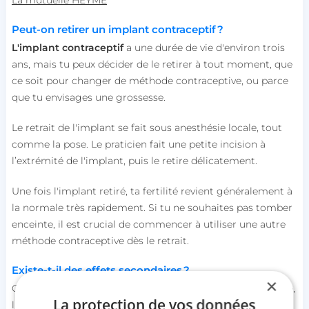
Peut-on retirer un implant contraceptif ?
L'implant contraceptif
a une durée de vie d'environ trois
ans, mais tu peux décider de le retirer à tout moment, que
ce soit pour changer de méthode contraceptive, ou parce
que tu envisages une grossesse.
Le retrait de l'implant se fait sous anesthésie locale, tout
comme la pose. Le praticien fait une petite incision à
l’extrémité de l'implant, puis le retire délicatement.
Une fois l'implant retiré, ta fertilité revient généralement à
la normale très rapidement. Si tu ne souhaites pas tomber
enceinte, il est crucial de commencer à utiliser une autre
méthode contraceptive dès le retrait.
Existe-t-il des effets secondaires ?
×
Comme toutes les méthodes de contraception hormonale,
La protection de vos données
l'implant peut entraîner des effets secondaires. Ceux-ci