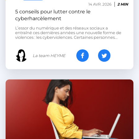
14 AVR. 2026
2 MIN
5 conseils pour lutter contre le
cyberharcèlement
XSRF-TOKEN
.heyme.care
L’essor du numérique et des réseaux sociaux a
entraîné ces dernières années une nouvelle forme de
violences : les cyberviolences. Certaines personnes...
La team HEYME
__lc_cst
On Direct Business
Services Limited
.accounts.livechatinc.com
heyme_session
.heyme.care
PERSISTID
worldpass.heyme.care
__oauth_redirect_detector
LiveChat
accounts.livechatinc.com