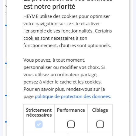
est notre priorité
varient d'une femme à l'autre, mais les plus fréquents sont
:
HEYME utilise des cookies pour optimiser
votre navigation sur ce site et activer
des changements menstruels
: il est courant que les
l’ensemble de ses fonctionnalités. Certains
cycles menstruels soient affectés par l'implant. Certaines
femmes cessent complètement d'avoir leurs règles,
cookies sont nécessaires à son
tandis que d'autres peuvent connaître des saignements
fonctionnement, d’autres sont optionnels.
irréguliers ou prolongés.
Vous pouvez, à tout moment,
des maux de tête
: l'implant peut provoquer des maux
personnaliser ou modifier vos choix. Si
de tête voire des migraines, en particulier durant les
vous utilisez un ordinateur partagé,
premières semaines après sa pose, alors que ton corps
s'adapte à l'hormone.
pensez à vider le cache et les cookies.
Pour en savoir plus, rendez-vous sur la
une prise de poids
: l’implant peut causer une
page
politique de protection des données.
augmentation de l’appétit chez certaines femmes, chose
qui engendre une prise de poids.
Strictement
Performance
Ciblage
nécessaires
de l’acné
: l'implant peut avoir un effet sur la peau, en
aggravant
l’acné
si tu en as déjà souffert
.