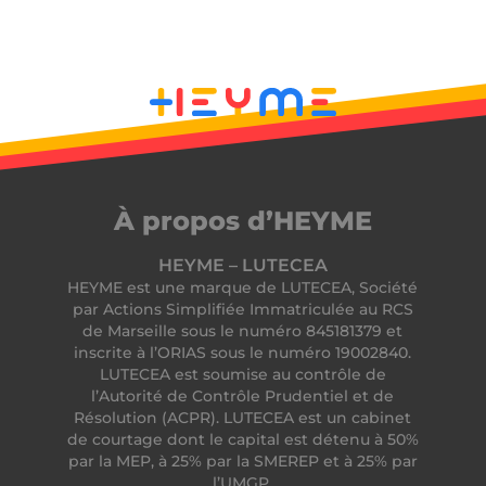
__lc_cid
On Direct Business
Services Limited
.accounts.livechatinc.com
À propos d’HEYME
CrossDomainCookieScriptConsent_194
.crossdomain.cookie-
script.com
HEYME – LUTECEA
HEYME est une marque de LUTECEA, Société
PERSISTID
freelance.heyme.care
par Actions Simplifiée Immatriculée au RCS
_tt_enable_cookie
.heyme.care
de Marseille sous le numéro 845181379 et
inscrite à l’ORIAS sous le numéro 19002840.
LUTECEA est soumise au contrôle de
l’Autorité de Contrôle Prudentiel et de
Résolution (ACPR). LUTECEA est un cabinet
de courtage dont le capital est détenu à 50%
par la MEP, à 25% par la SMEREP et à 25% par
freelance_session
freelance.heyme.care
l’UMGP.