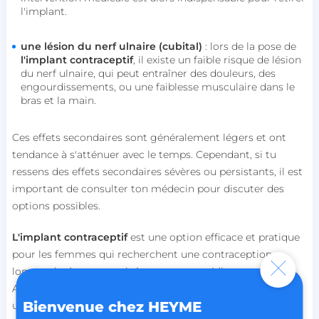
nécessaires.
l'implant.
Nom
Fournisseur / Domaine
session_uuid
beta-front.heyme.care
une lésion du nerf ulnaire (cubital)
: lors de la pose de
l'implant contraceptif
, il existe un faible risque de lésion
du nerf ulnaire, qui peut entraîner des douleurs, des
lccst
accounts.livechat.com
engourdissements, ou une faiblesse musculaire dans le
bras et la main.
Ces effets secondaires sont généralement légers et ont
tendance à s'atténuer avec le temps. Cependant, si tu
lccid
accounts.livechat.com
ressens des effets secondaires sévères ou persistants, il est
important de consulter ton médecin pour discuter des
options possibles.
persistid
heyme.care
L'implant contraceptif
est une option efficace et pratique
Politique de confidentialité de
to_event_consent_id
.heyme.care
pour les femmes qui recherchent une contraception
Google
longue durée, sans avoir à y penser quotidiennement.
__cf_bm
Cloudflare Inc.
Avant de choisir cette méthode, il est crucial de consulter
.linkedin.com
Bienvenue chez HEYME
un professionnel de santé pour discuter des options