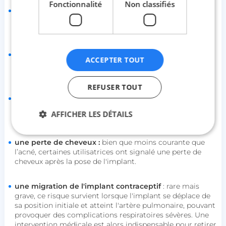
Fonctionnalité
Non classifiés
une infection vaginale :
certaines femmes peuvent être
plus sujettes aux
infections vaginales
après la pose de
l'implant.
un changement d’humeur :
l'implant peut influencer
ACCEPTER TOUT
l'humeur, provoquant parfois des sentiments de
dépression, de nervosité ou d'irritabilité.
REFUSER TOUT
une diminution de la libido :
une baisse du désir sexuel
peut également être observée chez certaines femmes
AFFICHER LES DÉTAILS
utilisant l'implant.
une perte de cheveux :
bien que moins courante que
l’acné, certaines utilisatrices ont signalé une perte de
Strictement nécessaires
Performance
cheveux après la pose de l'implant.
Ciblage
Fonctionnalité
Non classifiés
une migration de l'implant contraceptif
: rare mais
Les cookies strictement nécessaires habilitent des
grave, ce risque survient lorsque l'implant se déplace de
fonctionnalités de base du site Web telles que la
connexion des utilisateurs et la gestion des
sa position initiale et atteint l'artère pulmonaire, pouvant
comptes. Le site Web ne peut pas être utilisé
provoquer des complications respiratoires sévères. Une
correctement sans les cookies strictement
intervention médicale est alors indispensable pour retirer