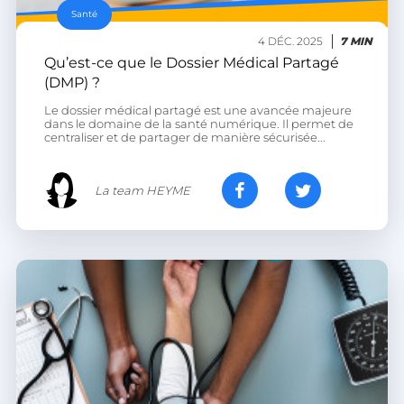
Santé
4 DÉC. 2025
7 MIN
Qu’est-ce que le Dossier Médical Partagé
(DMP) ?
Le dossier médical partagé est une avancée majeure
VISITOR_PRIVACY_METADATA
YouTube
dans le domaine de la santé numérique. Il permet de
.youtube.com
centraliser et de partager de manière sécurisée...
La team HEYME