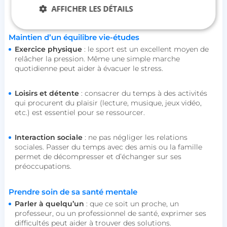
puis de s’accorder 5 minutes de pause afin d’éviter toute
AFFICHER LES DÉTAILS
fatigue mentale.
Maintien d’un équilibre vie-études
Exercice physique
: le sport est un excellent moyen de
Strictement nécessaires
Performance
relâcher la pression. Même une simple marche
Ciblage
Fonctionnalité
Non classifiés
quotidienne peut aider à évacuer le stress.
Les cookies strictement nécessaires habilitent des
fonctionnalités de base du site Web telles que la
Loisirs et détente
: consacrer du temps à des activités
connexion des utilisateurs et la gestion des
qui procurent du plaisir (lecture, musique, jeux vidéo,
comptes. Le site Web ne peut pas être utilisé
etc.) est essentiel pour se ressourcer.
correctement sans les cookies strictement
nécessaires.
Interaction sociale
: ne pas négliger les relations
Nom
Fournisseur / Domaine
sociales. Passer du temps avec des amis ou la famille
session_uuid
beta-front.heyme.care
permet de décompresser et d’échanger sur ses
préoccupations.
lccst
accounts.livechat.com
Prendre soin de sa santé mentale
Parler à quelqu’un
: que ce soit un proche, un
professeur, ou un professionnel de santé, exprimer ses
difficultés peut aider à trouver des solutions.