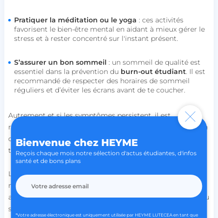
lccid
accounts.livechat.com
Pratiquer la méditation ou le yoga
: ces activités
favorisent le bien-être mental en aidant à mieux gérer le
stress et à rester concentré sur l'instant présent.
persistid
heyme.care
S’assurer un bon sommeil
: un sommeil de qualité est
Politique de confidentialité de
to_event_consent_id
.heyme.care
essentiel dans la prévention du
burn-out étudiant
. Il est
Google
recommandé de respecter des horaires de sommeil
__cf_bm
Cloudflare Inc.
réguliers et d’éviter les écrans avant de te coucher.
.linkedin.com
Autrement et si les symptômes persistent, il est
recommandé de consulter un psychologue ou un médecin
qui pourra proposer des solutions adaptées, telles que des
Bienvenue chez HEYME
thérapies cognitives ou comportementales.
Reçois chaque mois notre sélection d'actus étudiantes, d'infos
santé et de bons plans
X-AB
Stack Exchange Inc.
Le
burn-out étudiant
est un enjeu de santé mentale qu'il
sc-static.net
ne faut pas prendre à la légère. En repérant les signes
avant-coureurs et en adoptant des stratégies de gestion du
stress, il est possible de prévenir cet épuisement physique,
*Votre adresse électronique est uniquement utilisée par HEYME LUTECEA en tant que