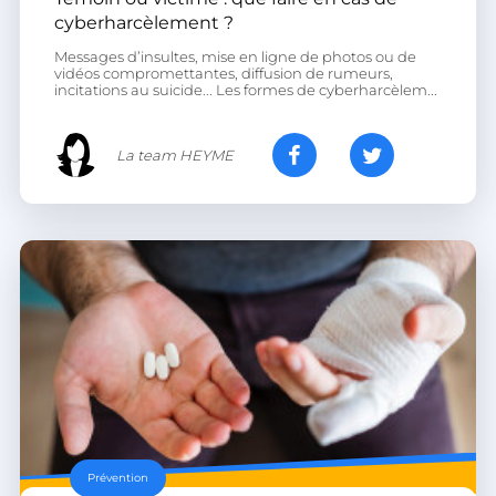
cyberharcèlement ?
heyme_session
.heyme.care
Messages d’insultes, mise en ligne de photos ou de
PERSISTID
worldpass.heyme.care
vidéos compromettantes, diffusion de rumeurs,
incitations au suicide... Les formes de cyberharcèlem...
__oauth_redirect_detector
LiveChat
accounts.livechatinc.com
La team HEYME
CookieScriptConsent
CookieScript
.heyme.care
Prévention