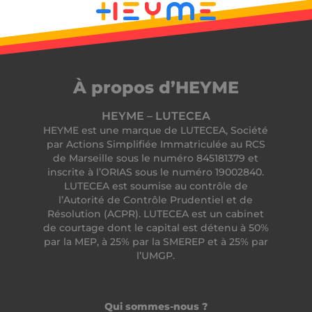
cf_clearance
Cloudflare, Inc.
.podbean.com
À propos d’HEYME
HEYME – LUTECEA
HEYME est une marque de LUTECEA, Société
par Actions Simplifiée Immatriculée au RCS
de Marseille sous le numéro 845181379 et
inscrite à l’ORIAS sous le numéro 19002840.
LUTECEA est soumise au contrôle de
l’Autorité de Contrôle Prudentiel et de
Résolution (ACPR). LUTECEA est un cabinet
__lc_cid
On Direct Business
Services Limited
de courtage dont le capital est détenu à 50%
.accounts.livechatinc.com
par la MEP, à 25% par la SMEREP et à 25% par
l’UMGP.
CrossDomainCookieScriptConsent_194
.crossdomain.cookie-
script.com
Qui sommes-nous ?