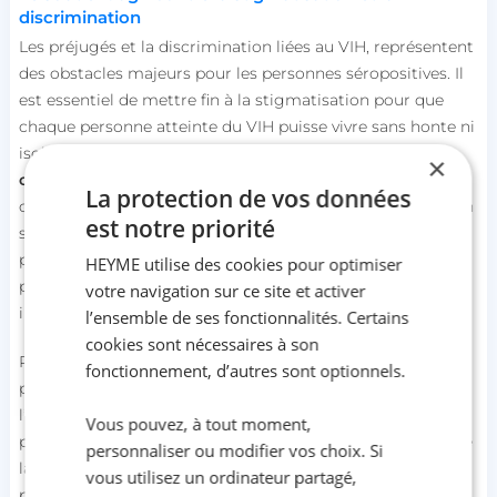
discrimination
Les préjugés et la discrimination liées au VIH, représentent
des obstacles majeurs pour les personnes séropositives. Il
est essentiel de mettre fin à la stigmatisation pour que
chaque personne atteinte du VIH puisse vivre sans honte ni
isolement. Dans ce sens, la
Journée mondiale de lutte
×
contre le sida
sert de rappel, en soulignant l'importance
La protection de vos données
de la solidarité et de l'inclusion au sein de notre société. En
est notre priorité
soutenant les initiatives visant à réduire les préjugés et en
promouvant le respect et l'acceptation, cette journée
HEYME utilise des cookies pour optimiser
permet de bâtir une société plus tolérante et mieux
votre navigation sur ce site et activer
informée.
l’ensemble de ses fonctionnalités. Certains
cookies sont nécessaires à son
Pour rappel, la prévention demeure le seul moyen de se
fonctionnement, d’autres sont optionnels.
protéger efficacement contre le VIH et cela passe par
l’utilisation du préservatif pendant les rapports sexuels. Et
Vous pouvez, à tout moment,
pour t’encourager à te protéger, il est utile de rappeler que
personnaliser ou modifier vos choix. Si
la mutuelle HEYME propose un remboursement des
vous utilisez un ordinateur partagé,
préservatifs masculins allant jusqu'à 60 €, si tu as plus de