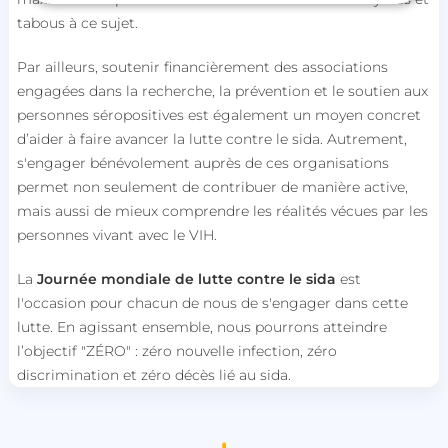
tabous à ce sujet.
Strictement nécessaires
Performance
Par ailleurs, soutenir financièrement des associations
Ciblage
Fonctionnalité
Non classifiés
engagées dans la recherche, la prévention et le soutien aux
Les cookies strictement nécessaires habilitent des
personnes séropositives est également un moyen concret
fonctionnalités de base du site Web telles que la
d’aider à faire avancer la lutte contre le sida. Autrement,
connexion des utilisateurs et la gestion des
comptes. Le site Web ne peut pas être utilisé
s'engager bénévolement auprès de ces organisations
correctement sans les cookies strictement
permet non seulement de contribuer de manière active,
nécessaires.
mais aussi de mieux comprendre les réalités vécues par les
Nom
Fournisseur / Domaine
personnes vivant avec le VIH.
session_uuid
beta-front.heyme.care
La
Journée mondiale de lutte contre le sida
est
l'occasion pour chacun de nous de s'engager dans cette
lccst
accounts.livechat.com
lutte. En agissant ensemble, nous pourrons atteindre
l’objectif "ZÉRO" : zéro nouvelle infection, zéro
discrimination et zéro décès lié au sida.
lccid
accounts.livechat.com