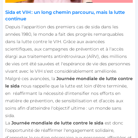
Sida et
VIH :
un
long chemin parcouru, mais la lutte
continue
Depuis l'apparition des premiers cas de sida dans les
années 1980, le monde a fait des progrès remarquables
dans la lutte contre le VIH. Grâce aux avancées
scientifiques, aux campagnes de prévention et à l'accès
élargi aux traitements antirétroviraux (ARV), des millions
de vies ont été sauvées et l'espérance de vie des personnes
vivant avec le VIH s'est considérablement améliorée.
Malgré ces avancées, la
Journée mondiale de lutte contre
le sida
nous
rappelle
que la lutte est loin d'être terminée
,
en
réaffirmant
la nécessité d'intensifier
nos
efforts en
matière d
e
prévention, de sensibilisation et
d’accès aux
soins
afin d’
atteindre l'objectif ultime : un monde sans
sida.
La
Journée mondiale de lutte contre le sida
est donc
l’opportunité de
réaffirmer l'engagement solidaire,
d’
apporter
le
soutien
nécessaire
aux personnes affectées et