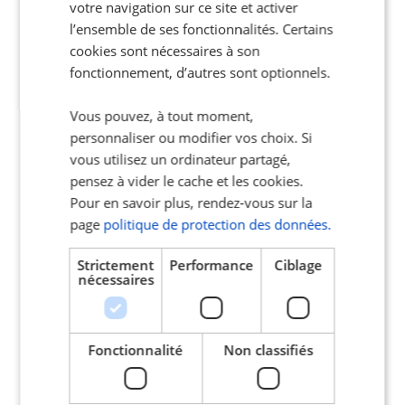
accompagnement à tout moment
votre navigation sur ce site et activer
l’ensemble de ses fonctionnalités. Certains
App Store
Play Store
cookies sont nécessaires à son
fonctionnement, d’autres sont optionnels.
Vous pouvez, à tout moment,
personnaliser ou modifier vos choix. Si
vous utilisez un ordinateur partagé,
Nos adhérents
pensez à vider le cache et les cookies.
Pour en savoir plus, rendez-vous sur la
sont
satisfaits
page
politique de protection des données.
et ils le disent !
Strictement
Performance
Ciblage
nécessaires
Fonctionnalité
Non classifiés