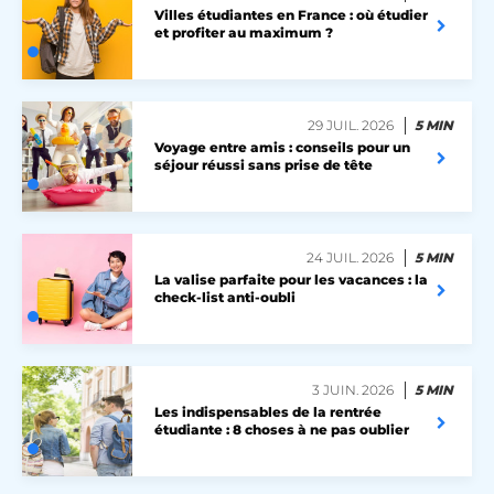
Villes étudiantes en France : où étudier
et profiter au maximum ?
lccst
accounts.livechat.com
29 JUIL. 2026
5 MIN
Voyage entre amis : conseils pour un
séjour réussi sans prise de tête
lccid
accounts.livechat.com
24 JUIL. 2026
5 MIN
persistid
heyme.care
La valise parfaite pour les vacances : la
check-list anti-oubli
Politique de confidentialité de
to_event_consent_id
.heyme.care
Google
__cf_bm
Cloudflare Inc.
.linkedin.com
3 JUIN. 2026
5 MIN
Les indispensables de la rentrée
étudiante : 8 choses à ne pas oublier