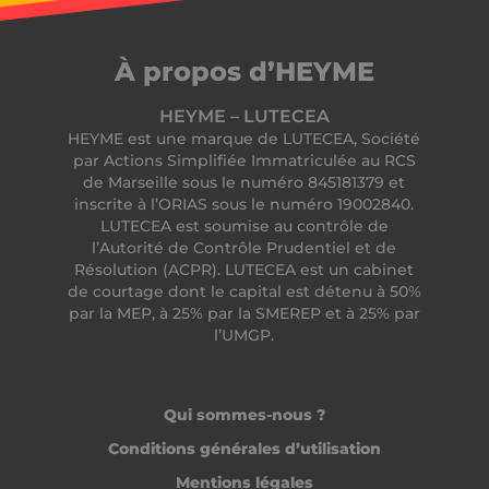
CookieScriptConsent
CookieScript
.heyme.care
À propos d’HEYME
HEYME – LUTECEA
HEYME est une marque de LUTECEA, Société
par Actions Simplifiée Immatriculée au RCS
de Marseille sous le numéro 845181379 et
inscrite à l’ORIAS sous le numéro 19002840.
LUTECEA est soumise au contrôle de
l’Autorité de Contrôle Prudentiel et de
Résolution (ACPR). LUTECEA est un cabinet
de courtage dont le capital est détenu à 50%
VISITOR_PRIVACY_METADATA
YouTube
par la MEP, à 25% par la SMEREP et à 25% par
.youtube.com
l’UMGP.
Qui sommes-nous ?
Conditions générales d’utilisation
Mentions légales