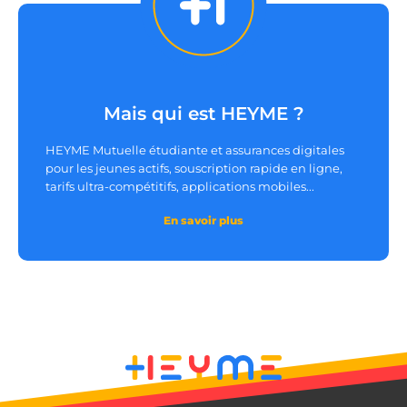
__lc_cst
On Direct Business
Mais qui est HEYME ?
Services Limited
.accounts.livechatinc.com
HEYME Mutuelle étudiante et assurances digitales
pour les jeunes actifs, souscription rapide en ligne,
tarifs ultra-compétitifs, applications mobiles...
heyme_session
.heyme.care
En savoir plus
PERSISTID
worldpass.heyme.care
__oauth_redirect_detector
LiveChat
accounts.livechatinc.com