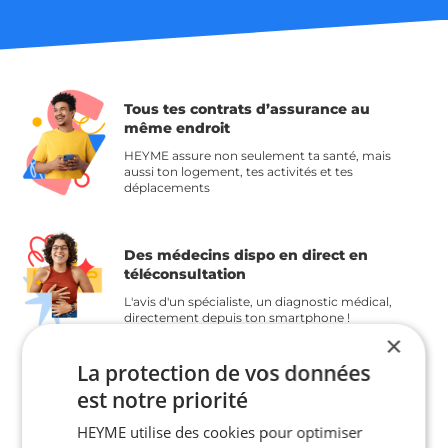
Tous tes contrats d’assurance
au
même endroit
HEYME assure non seulement ta santé, mais
aussi ton logement, tes activités et tes
déplacements
Des médecins dispo en direct en
téléconsultation
L'avis d'un spécialiste, un diagnostic médical,
directement depuis ton smartphone !
×
La protection de vos données
Tous les services HEYME dans ton
est notre priorité
appli mobile
HEYME utilise des cookies pour optimiser
Pour bénéficier de tous les services et d'un