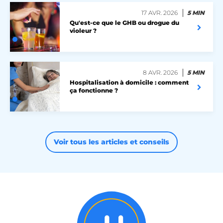
17 AVR. 2026
5 MIN
X-AB
Stack Exchange Inc.
Qu'est-ce que le GHB ou drogue du
sc-static.net
violeur ?
8 AVR. 2026
5 MIN
Hospitalisation à domicile : comment
ça fonctionne ?
Voir tous les articles et conseils
heyme_worldpass_session
worldpass.heyme.care
li_gc
LinkedIn Corporation
.linkedin.com
XSRF-TOKEN
.heyme.care