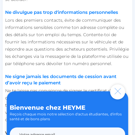
Ne divulgue pas trop d'informations personnelles
lccid
accounts.livechat.com
Lors des premiers contacts, évite de communiquer des
informations sensibles comme ton adresse complète ou
des détails sur ton emploi du temps. Contente-toi de
fournir les informations nécessaires sur le véhicule et de
persistid
heyme.care
répondre aux questions des acheteurs potentiels. Privilégie
Politique de confidentialité de
les échanges via la messagerie de la plateforme utilisée ou
to_event_consent_id
.heyme.care
Google
par téléphone sans dévoiler ton numéro personnel.
__cf_bm
Cloudflare Inc.
.linkedin.com
Ne signe jamais les documents de cession avant
d’avoir reçu le paiement
Ne te laisse pas convaincre de signer le certificat de
cession avant d'avoir effectivement reçu le paiement sur
ton compte bancaire. Une fois le document signé, la
Bienvenue chez HEYME
voiture n’est plus officiellement à toi, ce qui peut
Reçois chaque mois notre sélection d'actus étudiantes, d'infos
santé et de bons plans
compliquer les choses en cas de litige.
X-AB
Stack Exchange Inc.
sc-static.net
Vendre
ta
voiture
toi-même demande certains efforts,