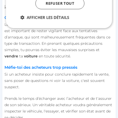
REFUSER TOUT
L’assurance auto qui te couvre le mieux
AFFICHER LES DÉTAILS
Quelques précautions pour éviter les arnaques
Lorsque tu décides de
vendre
ta
voiture
par toi-même, il
est important de rester vigilant face aux tentatives
d’arnaque, qui sont malheureusement fréquentes dans ce
Strictement nécessaires
Performance
type de transaction. En prenant quelques précautions
Ciblage
Fonctionnalité
Non classifiés
simples, tu pourras éviter les mauvaises surprises et
vendre
ta
voiture
en toute sécurité.
Les cookies strictement nécessaires habilitent des
fonctionnalités de base du site Web telles que la
connexion des utilisateurs et la gestion des
Méfie-toi des acheteurs trop pressés
comptes. Le site Web ne peut pas être utilisé
correctement sans les cookies strictement
Si un acheteur insiste pour conclure rapidement la vente,
nécessaires.
sans poser de questions ni voir la voiture, c'est souvent
Nom
Fournisseur / Domaine
suspect.
session_uuid
beta-front.heyme.care
Prends le temps d’échanger avec l’acheteur et de t'assurer
de son sérieux. Un véritable acheteur voudra généralement
lccst
accounts.livechat.com
inspecter le véhicule, l'essayer, et vérifier son état avant de
se décider.