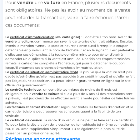
Pour
vendre
une
voiture
en France, plusieurs documents
sont obligatoires. Ne pas les avoir au moment de la vente
peut retarder la transaction, voire la faire échouer. Parmi
ces documents :
Le
certificat d’immatriculation
(ex- carte grise)
: il doit être à ton nom. Avant de
vendre
ta
voiture
, commence par rayer la carte grise d'un trait oblique. Ensuite,
inscris la mention "Vendu le (date et heure)". Pense aussi à remplir le coupon
détachable en y indiquant le nom de l'acheteur et en le signant. Il est préférable
d'effectuer ces démarches à la toute dernière minute pour éviter d'avoir à
demander un duplicata si la vente est annulée. Une fois ces étapes terminées,
remets la carte grise complète à l'acheteur, qui pourra détacher le coupon
lorsqu'il entamera ses propres démarches d’immatriculation.
Le
certificat de situation administrative (CSA)
: il prouve que la voiture n’est pas
gagée (c'est-à-dire qu'elle n'est pas associée à un crédit impayé) et qu’elle ne fait
pas l’objet d’une opposition. Tu peux l’obtenir gratuitement en ligne sur le site
officiel du gouvernement.
Le contrôle technique
: un contrôle technique de moins de 6 mois est
obligatoire pour
vendre
ta
voiture
si elle a plus de 4 ans. Si des réparations sont
à prévoir, il est judicieux de les effectuer avant la vente pour éviter de faire fuir les
acheteurs.
Les factures et carnet d’entretien
: regrouper toutes les factures d'entretien et le
carnet de révisions peut rassurer les acheteurs quant à la fiabilité de ton
véhicule.
Le certificat de cession
: la vente d’un véhicule ne peut se faire sans ce certificat.
Tu peux faire la déclaration de la cession de ton véhicule toi-même sur le site de
l'ANTS ou avec l'application Simplimmat. Tu as également la possibilité de
passer par un professionnel agréé.
Rédige une annonce attrayante