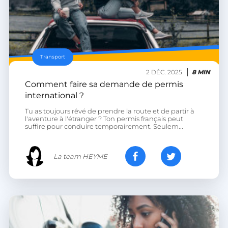
__lc_cst
On Direct Business
Services Limited
.accounts.livechatinc.com
Transport
heyme_session
.heyme.care
2 DÉC. 2025
8 MIN
Comment faire sa demande de permis
PERSISTID
worldpass.heyme.care
international ?
__oauth_redirect_detector
LiveChat
accounts.livechatinc.com
Tu as toujours rêvé de prendre la route et de partir à
l'aventure à l'étranger ? Ton permis français peut
suffire pour conduire temporairement. Seulem...
La team HEYME
CookieScriptConsent
CookieScript
.heyme.care