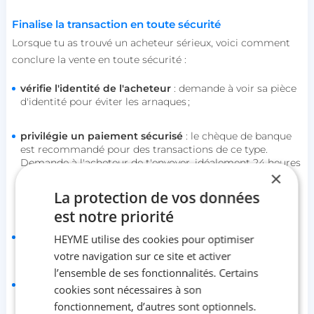
Finalise la transaction en toute sécurité
Lorsque tu as trouvé un acheteur sérieux, voici comment
conclure la vente en toute sécurité :
vérifie l'identité de l'acheteur
: demande à voir sa pièce
d'identité pour éviter les arnaques ;
privilégie un paiement sécurisé
: le chèque de banque
est recommandé pour des transactions de ce type.
Demande à l'acheteur de t'envoyer, idéalement 24 heures
×
avant la récupération du véhicule, une photo ou une
copie du chèque. Vérifie ensuite sa validité auprès de la
La protection de vos données
banque émettrice ;
est notre priorité
remplis le certificat de cession
: remplis-le en deux
HEYME utilise des cookies pour optimiser
exemplaires (un pour toi, un pour l’acheteur) et signe-le ;
votre navigation sur ce site et activer
l’ensemble de ses fonctionnalités. Certains
déclare la vente en ligne
: va sur le site de l’ANTS pour
cookies sont nécessaires à son
officialiser la cession. Cela te protège en cas d'infractions
fonctionnement, d’autres sont optionnels.
futures commises avec le véhicule.