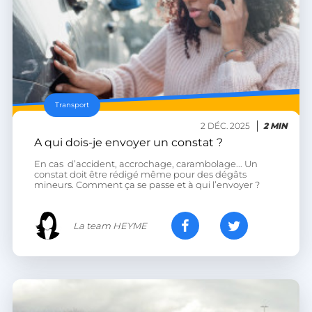
Transport
2 DÉC. 2025
2 MIN
VISITOR_PRIVACY_METADATA
YouTube
.youtube.com
A qui dois-je envoyer un constat ?
En cas d’accident, accrochage, carambolage... Un
constat doit être rédigé même pour des dégâts
mineurs. Comment ça se passe et à qui l’envoyer ?
La team HEYME