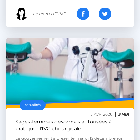
PERSISTID
worldpass.heyme.care
La team HEYME
__oauth_redirect_detector
LiveChat
accounts.livechatinc.com
CookieScriptConsent
CookieScript
.heyme.care
Actualités
7 AVR. 2026
3 MIN
Sages-femmes désormais autorisées à
pratiquer l’IVG chirurgicale
Le gouvernement a présenté, mardi 12 décembre son