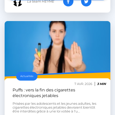
La team HEYME
heyme_worldpass_session
worldpass.heyme.care
li_gc
LinkedIn Corporation
.linkedin.com
XSRF-TOKEN
.heyme.care
Actualités
7 AVR. 2026
3 MIN
__lc_cst
On Direct Business
Puffs : vers la fin des cigarettes
Services Limited
.accounts.livechatinc.com
électroniques jetables
Prisées par les adolescents et les jeunes adultes, les
cigarettes électroniques jetables devraient bientôt
heyme_session
.heyme.care
être interdites grâce à une loi votée à l'u...