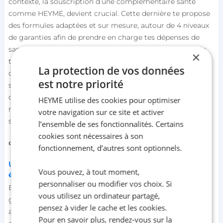
contexte, la souscription d’une complémentaire santé
comme HEYME, devient crucial. Cette dernière te propose
des formules adaptées et sur mesure, autour de 4 niveaux
de garanties afin de prendre en charge tes dépenses de
santé, notamment l'achat de médicaments et les frais de
×
transport sanitaire, sans oublier les frais d’hospitalisation,
La protection de vos données
d’optique et dentaire. En optant pour la complémentaire
est notre priorité
santé HEYME, tu parviendras à mieux gérer tes dépenses
de santé tout en continuant à accéder aux soins de santé
HEYME utilise des cookies pour optimiser
nécessaires, sans compromettre pour autant ton budget
votre navigation sur ce site et activer
santé. Alors, qu’attends-tu pour y souscrire ?
l’ensemble de ses fonctionnalités. Certains
cookies sont nécessaires à son
👉
Complémentaire santé HEYME
fonctionnement, d’autres sont optionnels.
Un doublement de la participation forfaitaire
Vous pouvez, à tout moment,
également à prévoir ?
personnaliser ou modifier vos choix. Si
En plus du doublement des
franchises médicales
, le
vous utilisez un ordinateur partagé,
gouvernement a pris une autre mesure en annonçant une
pensez à vider le cache et les cookies.
augmentation de la participation forfaitaire, qui sera elle
Pour en savoir plus, rendez-vous sur la