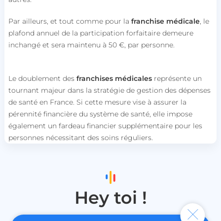
Strictement nécessaires
Performance
Ciblage
Fonctionnalité
Non classifiés
Par ailleurs, et tout comme pour la
franchise médicale
, le
plafond annuel de la participation forfaitaire demeure
Les cookies strictement nécessaires habilitent des
fonctionnalités de base du site Web telles que la
inchangé et sera maintenu à 50 €, par personne.
connexion des utilisateurs et la gestion des
comptes. Le site Web ne peut pas être utilisé
correctement sans les cookies strictement
nécessaires.
Le doublement des
franchises médicales
représente un
tournant majeur dans la stratégie de gestion des dépenses
Nom
Fournisseur / Domaine
de santé en France. Si cette mesure vise à assurer la
session_uuid
beta-front.heyme.care
pérennité financière du système de santé, elle impose
également un fardeau financier supplémentaire pour les
lccst
accounts.livechat.com
personnes nécessitant des soins réguliers.
lccid
accounts.livechat.com
Hey toi !