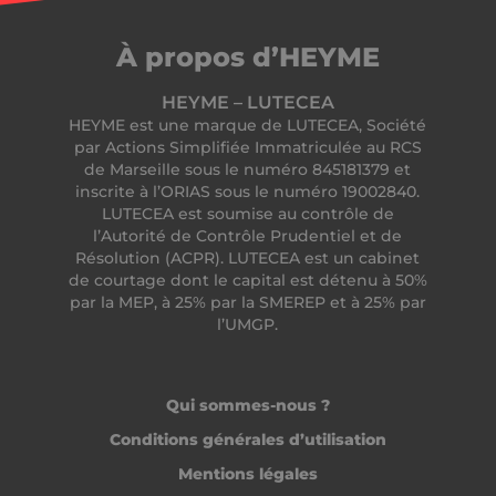
À propos d’HEYME
HEYME – LUTECEA
HEYME est une marque de LUTECEA, Société
par Actions Simplifiée Immatriculée au RCS
de Marseille sous le numéro 845181379 et
inscrite à l’ORIAS sous le numéro 19002840.
LUTECEA est soumise au contrôle de
l’Autorité de Contrôle Prudentiel et de
Résolution (ACPR). LUTECEA est un cabinet
de courtage dont le capital est détenu à 50%
__lc_cid
On Direct Business
par la MEP, à 25% par la SMEREP et à 25% par
Services Limited
l’UMGP.
.accounts.livechatinc.com
Qui sommes-nous ?
CrossDomainCookieScriptConsent_194
.crossdomain.cookie-
script.com
Conditions générales d’utilisation
PERSISTID
freelance.heyme.care
Mentions légales
_tt_enable_cookie
.heyme.care