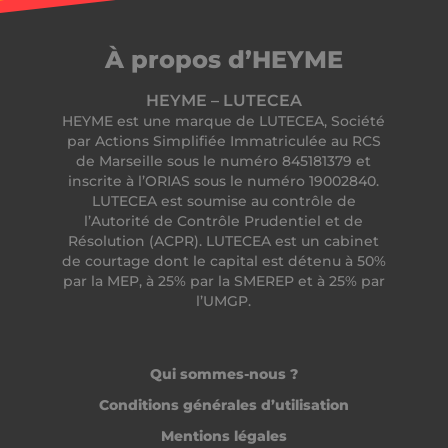
données
_ga
1 an 1
Ce n
Google LLC
peuvent êtr
mois
cooki
.heyme.care
envoyées à
assoc
tiers pour
À propos d’HEYME
Goog
analyse et
Unive
rapport.
Analy
HEYME – LUTECEA
est u
MR
1 semaine
Il s'agit d'un
Microsoft
jour
HEYME est une marque de LUTECEA, Société
cookie de
Corporation
impo
première pa
.c.clarity.ms
par Actions Simplifiée Immatriculée au RCS
servi
Microsoft 
d'ana
de Marseille sous le numéro 845181379 et
que nous
plus
utilisons p
inscrite à l’ORIAS sous le numéro 19002840.
cour
mesurer
utili
LUTECEA est soumise au contrôle de
l'utilisation
Goog
site Web à 
l’Autorité de Contrôle Prudentiel et de
cooki
fins d'analy
utili
Résolution (ACPR). LUTECEA est un cabinet
interne.
disti
de courtage dont le capital est détenu à 50%
utili
lidc
1 jour
Il s'agit d'un
Microsoft
par la MEP, à 25% par la SMEREP et à 25% par
uniq
cookie de
Corporation
attri
l’UMGP.
première pa
.linkedin.com
numé
Microsoft 
géné
qui garantit
aléa
bon
com
fonctionne
ident
Qui sommes-nous ?
de ce site 
client
inclu
_uetvid
1 an
Il s'agit d'un
Microsoft
Conditions générales d’utilisation
chaq
cookie utili
Corporation
dema
par Microso
.heyme.care
Mentions légales
page 
Bing Ads et