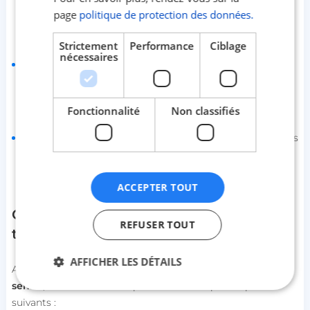
utiles pour les personnes âgées n’étant pas éligibles à
page
politique de protection des données.
l’APA afin de prendre en charge une partie de
l'abonnement de téléassistance.
Strictement
Performance
Ciblage
nécessaires
L’aide des mutuelles :
certaines complémentaires santé
ou assurances peuvent proposer des garanties
spécifiques ou des partenariats avec des prestataires de
téléassistance senior
.
Fonctionnalité
Non classifiés
Les collectivités locales :
les mairies ou les départements
peuvent parfois proposer des aides à leurs administrés,
en participant aux frais d’installation ou d’abonnement à
un service de téléassistance.
ACCEPTER TOUT
Comment bien choisir un service de
REFUSER TOUT
téléassistance pour senior ?
AFFICHER LES DÉTAILS
Afin de bien choisir un service de
téléassistance
pour
senior
, il est essentiel de prendre en compte les points
suivants :