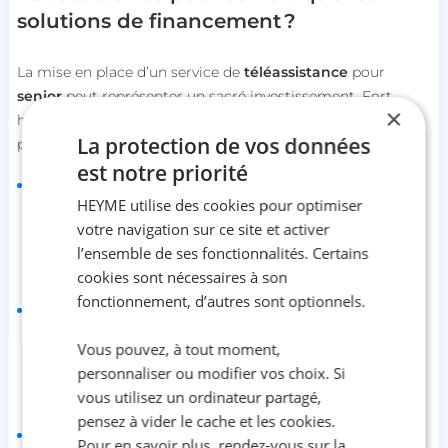
solutions de financement ?
La mise en place d’un service de
téléassistance
pour
senior
peut représenter un sacré investissement. Fort
×
heureusement, plusieurs dispositifs d’aide et subventions
La protection de vos données
permettent de réduire significativement son coût.
est notre priorité
Le crédit d'Impôt :
le service de
téléassistance
pour
HEYME utilise des cookies pour optimiser
senior
entre dans le cadre des services à la personne,
ouvrant droit à un crédit d'impôt de 50% des dépenses
votre navigation sur ce site et activer
engagées pour tous les contribuables, y compris ceux
l’ensemble de ses fonctionnalités. Certains
non imposables.
cookies sont nécessaires à son
fonctionnement, d’autres sont optionnels.
L’Allocation Personnalisée d'Autonomie (APA)
:
cette
aide permet de financer les dépenses nécessaires au
Vous pouvez, à tout moment,
maintien à domicile des personnes âgées en perte
d'autonomie dont peut faire partie la
téléassistance
personnaliser ou modifier vos choix. Si
senior
.
vous utilisez un ordinateur partagé,
pensez à vider le cache et les cookies.
Les aides de l’assurance retraite :
elles peuvent être
Pour en savoir plus, rendez-vous sur la