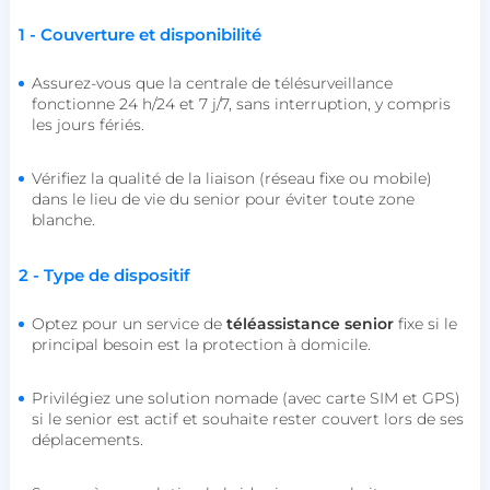
Strictement nécessaires
Performance
1 - Couverture et disponibilité
Ciblage
Fonctionnalité
Non classifiés
Assurez-vous que la centrale de télésurveillance
Les cookies strictement nécessaires habilitent des
fonctionnalités de base du site Web telles que la
fonctionne 24 h/24 et 7 j/7, sans interruption, y compris
connexion des utilisateurs et la gestion des
les jours fériés.
comptes. Le site Web ne peut pas être utilisé
correctement sans les cookies strictement
nécessaires.
Vérifiez la qualité de la liaison (réseau fixe ou mobile)
dans le lieu de vie du senior pour éviter toute zone
Nom
Fournisseur / Domaine
blanche.
session_uuid
beta-front.heyme.care
2 - Type de dispositif
lccst
accounts.livechat.com
Optez pour un service de
téléassistance senior
fixe si le
principal besoin est la protection à domicile.
Privilégiez une solution nomade (avec carte SIM et GPS)
lccid
accounts.livechat.com
si le senior est actif et souhaite rester couvert lors de ses
déplacements.