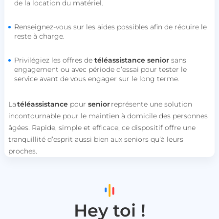
de la location du matériel.
PERSISTID
worldpass.heyme.care
Renseignez-vous sur les aides possibles afin de réduire le
__oauth_redirect_detector
LiveChat
reste à charge.
accounts.livechatinc.com
Privilégiez les offres de
téléassistance senior
sans
engagement ou avec période d’essai pour tester le
service avant de vous engager sur le long terme.
La
téléassistance
pour
senior
représente une solution
incontournable pour le maintien à domicile des personnes
CookieScriptConsent
CookieScript
âgées. Rapide, simple et efficace, ce dispositif offre une
.heyme.care
tranquillité d’esprit aussi bien aux seniors qu’à leurs
proches.
Hey toi !