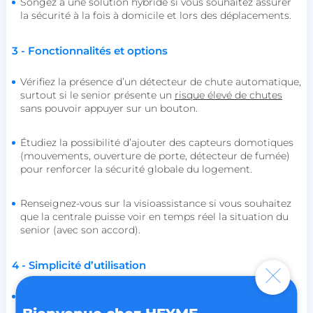
Songez à une solution hybride si vous souhaitez assurer
la sécurité à la fois à domicile et lors des déplacements.
persistid
heyme.care
Politique de confidentialité de
to_event_consent_id
.heyme.care
Google
3 - Fonctionnalités et options
__cf_bm
Cloudflare Inc.
.linkedin.com
Vérifiez la présence d’un détecteur de chute automatique,
surtout si le senior présente un
risque élevé de chutes
sans pouvoir appuyer sur un bouton.
Étudiez la possibilité d’ajouter des capteurs domotiques
(mouvements, ouverture de porte, détecteur de fumée)
pour renforcer la sécurité globale du logement.
X-AB
Stack Exchange Inc.
sc-static.net
Renseignez-vous sur la visioassistance si vous souhaitez
que la centrale puisse voir en temps réel la situation du
senior (avec son accord).
4 - Simplicité d’utilisation
Choisissez un appareil avec un bouton unique bien
identifiable et un design ergonomique (pendentif,