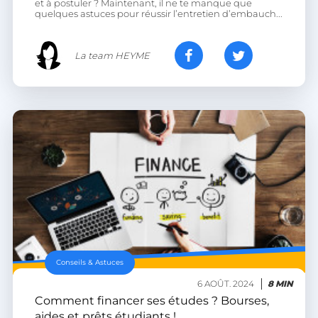
et à postuler ? Maintenant, il ne te manque que
quelques astuces pour réussir l’entretien d’embauch...
La team HEYME
VISITOR_PRIVACY_METADATA
YouTube
.youtube.com
Conseils & Astuces
6 AOÛT. 2024
8 MIN
Comment financer ses études ? Bourses,
aides et prêts étudiants !