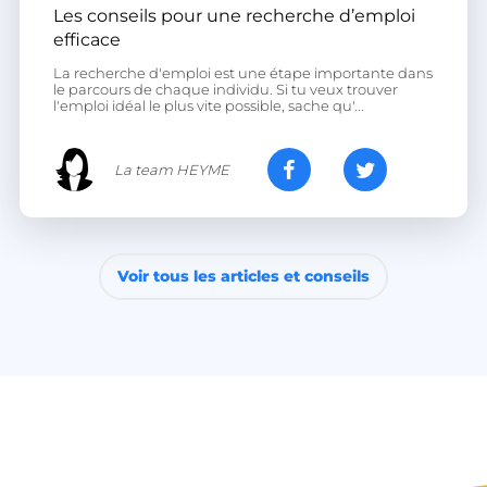
PERSISTID
freelance.heyme.care
Les conseils pour une recherche d’emploi
_tt_enable_cookie
.heyme.care
efficace
La recherche d'emploi est une étape importante dans
le parcours de chaque individu. Si tu veux trouver
l'emploi idéal le plus vite possible, sache qu'...
La team HEYME
freelance_session
freelance.heyme.care
Voir tous les articles et conseils
Fournisseur /
Nom
Expiration
Fournisseur /
Domaine
Nom
Expiration
Description
Domaine
Fournisseur /
Nom
Expiration
Descr
ttcsid_CC6UKMJC77UBI707LNT0
.heyme.care
2 mois 4
Domaine
semaines
MUID
1 an
Ce cookie est
Microsoft
Fournisseur /
Nom
Expiration
Description
largement
_clck
Corporation
.heyme.care
1 an
Ce co
Domaine
__Secure-YNID
.youtube.com
5 mois 4
utilisé dans
.bing.com
utili
semaines
mon Microsoft
suivr
to_subid_v2
.heyme.care
1 mois 1
comme
inter
semaine
ttcsid
.heyme.care
identifiant
2 mois 4
l'en
utilisateur
semaines
des
to_cashback_v2
.heyme.care
4
unique. Il peut
utili
semaines