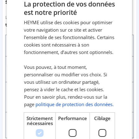
senior 70 ans ?
La protection de vos données
est notre priorité
Les prix varient selon les garanties choisies. Voici un
HEYME utilise des cookies pour optimiser
tableau indicatif
:
votre navigation sur ce site et activer
l’ensemble de ses fonctionnalités. Certains
Garanties
cookies sont nécessaires à son
Niveau
Prix moyen/mois
principales
fonctionnement, d’autres sont optionnels.
Soins courants,
Vous pouvez, à tout moment,
Économique
~ 80€
hospitalisation
personnaliser ou modifier vos choix. Si
standard
vous utilisez un ordinateur partagé,
pensez à vider le cache et les cookies.
Hospitalisation
renforcée,
Pour en savoir plus, rendez-vous sur la
Confort
~ 120€
optique/dentaire
page
politique de protection des données.
moyen
Strictement
Performance
Ciblage
Haut niveau sur
nécessaires
Premium
180-200€
tous les postes,
audiologie incluse