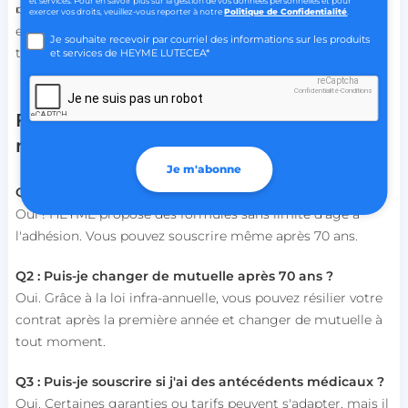
et services. Pour en savoir plus sur la gestion de vos données personnelles et pour
👉
Obtenez un devis personnalisé en ligne avec HEYME
exercer vos droits, veuillez-vous reporter à notre
Politique de Confidentialité
.
et trouvez la couverture idéale pour vous accompagner en
Je souhaite recevoir par courriel des informations sur les produits
toute sérénité.
et services de HEYME LUTECEA*
XSRF-TOKEN
.heyme.care
reCaptcha
Confidentialité
-
Conditions
Je ne suis pas un robot
FAQ - Questions fréquentes sur la
mutuelle senior après 70 ans
Je m'abonne
__lc_cst
On Direct Business
Q1 : Existe-t-il une mutuelle sans limite d'âge ?
Services Limited
Oui ! HEYME propose des formules sans limite d'âge à
.accounts.livechatinc.com
l'adhésion. Vous pouvez souscrire même après 70 ans.
Q2 : Puis-je changer de mutuelle après 70 ans ?
heyme_session
.heyme.care
Oui. Grâce à la loi infra-annuelle, vous pouvez résilier votre
PERSISTID
worldpass.heyme.care
contrat après la première année et changer de mutuelle à
tout moment.
__oauth_redirect_detector
LiveChat
accounts.livechatinc.com
Q3 : Puis-je souscrire si j'ai des antécédents médicaux ?
Oui. Certaines garanties ou tarifs peuvent s'adapter, mais il