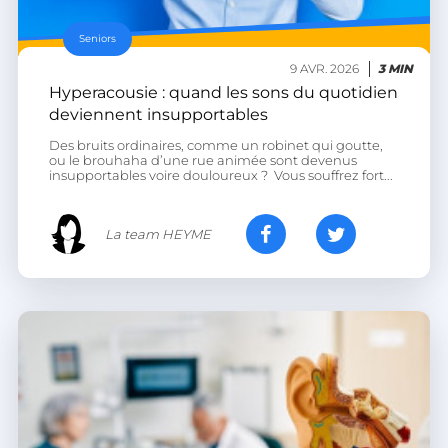
Seniors
9 AVR. 2026
3 MIN
Hyperacousie : quand les sons du quotidien
deviennent insupportables
__lc_cid
On Direct Business
Des bruits ordinaires, comme un robinet qui goutte,
Services Limited
ou le brouhaha d’une rue animée sont devenus
.accounts.livechatinc.com
insupportables voire douloureux ? Vous souffrez fort...
La team HEYME
CrossDomainCookieScriptConsent_194
.crossdomain.cookie-
script.com
PERSISTID
freelance.heyme.care
_tt_enable_cookie
.heyme.care