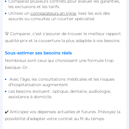
Comparez plusieurs contrats pour évaluer les garanties,
correctement sans les cookies strictement
les exclusions et les tarifs.
nécessaires.
Utilisez un
comparateurs en ligne
, lisez les avis des
Nom
Fournisseur / Domaine
assurés ou consultez un courtier spécialisé.
session_uuid
beta-front.heyme.care
💡 Comparer, c’est s’assurer de trouver le meilleur rapport
lccst
accounts.livechat.com
qualité-prix et la couverture la plus adaptée à vos besoins.
Sous-estimer ses besoins réels
Nombreux sont ceux qui choisissent une formule trop
basique. Or :
lccid
accounts.livechat.com
Avec l’âge, les consultations médicales et les risques
d’hospitalisation augmentent.
Les besoins évoluent : optique, dentaire, audiologie,
assistance à domicile.
persistid
heyme.care
Politique de confidentialité de
to_event_consent_id
.heyme.care
Google
✔️ Anticipez vos dépenses actuelles et futures. Prévoyez la
__cf_bm
Cloudflare Inc.
possibilité d’adapter votre contrat au fil du temps.
.linkedin.com