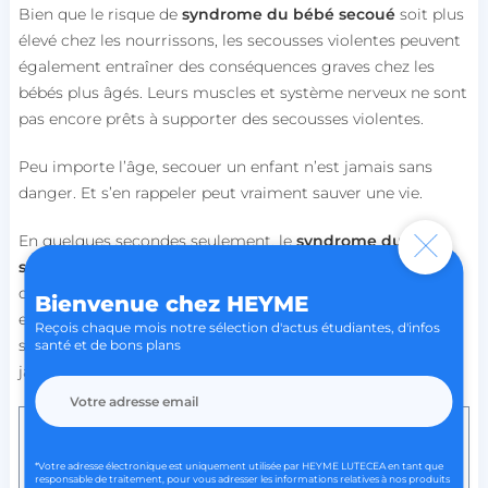
Bien que le risque de
syndrome du bébé secoué
soit plus
élevé chez les nourrissons, les secousses violentes peuvent
également entraîner des conséquences graves chez les
bébés plus âgés. Leurs muscles et système nerveux ne sont
pas encore prêts à supporter des secousses violentes.
Peu importe l’âge, secouer un enfant n’est jamais sans
danger. Et s’en rappeler peut vraiment sauver une vie.
En quelques secondes seulement, le
syndrome du bébé
secoué
peut changer une vie pour toujours. Pourtant,
ce drame est évitable. Face aux pleurs d’un nourrisson, il
Bienvenue chez HEYME
est essentiel de rester calme, de prendre du recul et de
Reçois chaque mois notre sélection d'actus étudiantes, d'infos
solliciter de l’aide si besoin. Un instant de fatigue ne doit
santé et de bons plans
jamais justifier un geste aux conséquences irréparables.
L'
essentiel à retenir :
*Votre adresse électronique est uniquement utilisée par HEYME LUTECEA en tant que
responsable de traitement, pour vous adresser les informations relatives à nos produits