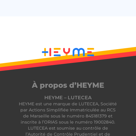
À propos d’HEYME
HEYME – LUTECEA
HEYME est une marque de LUTECEA, Société
par Actions Simplifiée Immatriculée au RCS
de Marseille sous le numéro 845181379 et
inscrite à l’ORIAS sous le numéro 19002840.
LUTECEA est soumise au contrôle de
l’Autorité de Contrôle Prudentiel et de