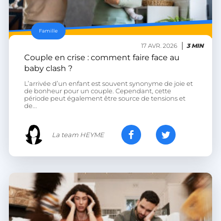
Famille
17 AVR. 2026
3 MIN
Couple en crise : comment faire face au
baby clash ?
L’arrivée d’un enfant est souvent synonyme de joie et
de bonheur pour un couple. Cependant, cette
période peut également être source de tensions et
de...
La team HEYME