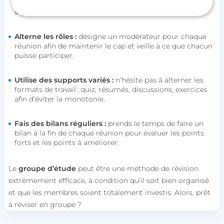
préparé, avec des notes et des questions sur le ou les
sujet(s) du jour.
Alterne les rôles :
désigne un modérateur pour chaque
Strictement nécessaires
Performance
réunion afin de maintenir le cap et veille à ce que chacun
Ciblage
Fonctionnalité
Non classifiés
puisse participer.
Les cookies strictement nécessaires habilitent des
fonctionnalités de base du site Web telles que la
Utilise des supports variés :
n’hésite pas à alterner les
connexion des utilisateurs et la gestion des
formats de travail : quiz, résumés, discussions, exercices
comptes. Le site Web ne peut pas être utilisé
afin d’éviter la monotonie.
correctement sans les cookies strictement
nécessaires.
Fais des bilans réguliers :
prends le temps de faire un
Nom
Fournisseur / Domaine
bilan à la fin de chaque réunion pour évaluer les points
session_uuid
beta-front.heyme.care
forts et les points à améliorer.
lccst
accounts.livechat.com
Le
groupe d’étude
peut être une méthode de révision
extrêmement efficace, à condition qu’il soit bien organisé
et que les membres soient totalement investis. Alors, prêt
à réviser en groupe ?
lccid
accounts.livechat.com