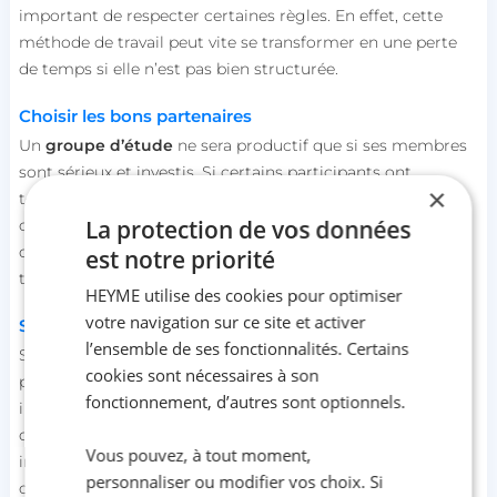
important de respecter certaines règles. En effet, cette
méthode de travail peut vite se transformer en une perte
de temps si elle n’est pas bien structurée.
Choisir les bons partenaires
Un
groupe d’étude
ne sera productif que si ses membres
sont sérieux et investis. Si certains participants ont
×
tendance à se laisser distraire ou à venir sans préparation,
La protection de vos données
cela peut nuire à la dynamique du groupe. Il est essentiel
de
s’entourer de personnes positives
, motivées et prêtes à
est notre priorité
travailler.
HEYME utilise des cookies pour optimiser
votre navigation sur ce site et activer
Se fixer des objectifs clairs
l’ensemble de ses fonctionnalités. Certains
Sans objectifs clairs, une session de révision en groupe
cookies sont nécessaires à son
peut vite se transformer en une simple discussion
fonctionnement, d’autres sont optionnels.
informelle. Avant chaque réunion, il est important de
définir un ordre du jour et des objectifs précis. Cela peut
Vous pouvez, à tout moment,
inclure des sujets spécifiques à réviser, des exercices à
personnaliser ou modifier vos choix. Si
corriger ou des questions à approfondir.