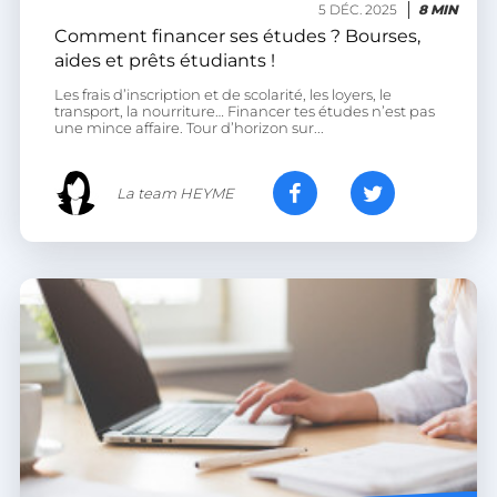
5 DÉC. 2025
8 MIN
Comment financer ses études ? Bourses,
heyme_session
.heyme.care
aides et prêts étudiants !
Les frais d’inscription et de scolarité, les loyers, le
PERSISTID
worldpass.heyme.care
transport, la nourriture… Financer tes études n’est pas
une mince affaire. Tour d’horizon sur...
__oauth_redirect_detector
LiveChat
accounts.livechatinc.com
La team HEYME
CookieScriptConsent
CookieScript
.heyme.care