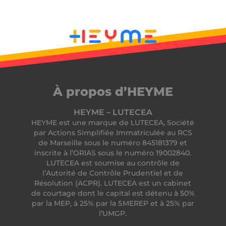
cf_clearance
Cloudflare, Inc.
.podbean.com
À propos d’HEYME
HEYME – LUTECEA
HEYME est une marque de LUTECEA, Société
par Actions Simplifiée Immatriculée au RCS
de Marseille sous le numéro 845181379 et
inscrite à l’ORIAS sous le numéro 19002840.
LUTECEA est soumise au contrôle de
__lc_cid
On Direct Business
l’Autorité de Contrôle Prudentiel et de
Services Limited
Résolution (ACPR). LUTECEA est un cabinet
.accounts.livechatinc.com
de courtage dont le capital est détenu à 50%
par la MEP, à 25% par la SMEREP et à 25% par
l’UMGP.
CrossDomainCookieScriptConsent_194
.crossdomain.cookie-