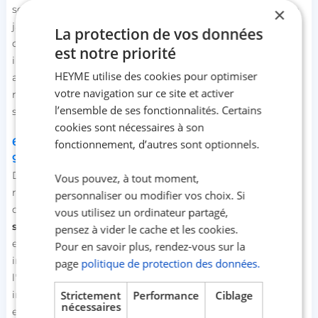
souvent marquée par des comportements de contrôle, de
×
jalousie excessive, de manipulation émotionnelle et
La protection de vos données
d'absence de respect des limites personnelles. Il est donc
est notre priorité
important que les programmes d'
éducation sexuelle
HEYME utilise des cookies pour optimiser
abordent ce sujet pour permettre aux jeunes de
votre navigation sur ce site et activer
reconnaître
les signes d'une relation toxique
tout en
l’ensemble de ses fonctionnalités. Certains
sachant comment s’en défaire et s’en sortir par la suite.
cookies sont nécessaires à son
6. Respect de l’orientation sexuelle et de l’identité de
fonctionnement, d’autres sont optionnels.
genre de chacun
Dans un monde de plus en plus diversifié, comprendre et
Vous pouvez, à tout moment,
respecter les différentes orientations sexuelles et identités
personnaliser ou modifier vos choix. Si
de genre est devenu une nécessité. Une
éducation
vous utilisez un ordinateur partagé,
sexuelle
inclusive réduit les préjugés et favorise un
pensez à vider le cache et les cookies.
environnement respectueux et accueillant pour tous les
Pour en savoir plus, rendez-vous sur la
individus, quelles que soient leurs identités. Enseigner que
page
politique de protection des données.
l'attirance et les relations peuvent varier, et que chaque
Strictement
Performance
Ciblage
individu doit être respecté pour ses choix et son identité,
nécessaires
est essentiel pour promouvoir l'égalité et la diversité. Cela