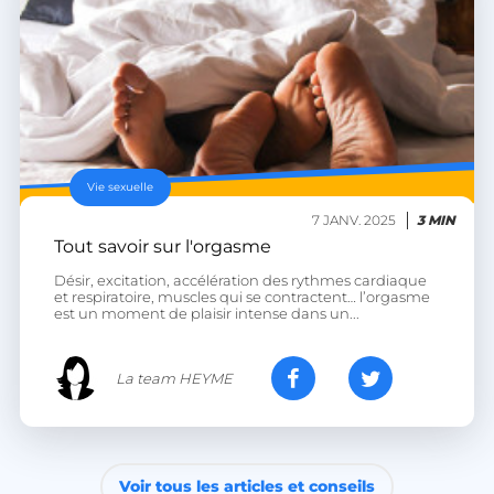
CookieScriptConsent
CookieScript
Vie sexuelle
.heyme.care
7 JANV. 2025
3 MIN
Tout savoir sur l'orgasme
Désir, excitation, accélération des rythmes cardiaque
et respiratoire, muscles qui se contractent… l’orgasme
est un moment de plaisir intense dans un...
La team HEYME
VISITOR_PRIVACY_METADATA
YouTube
.youtube.com
Voir tous les articles et conseils