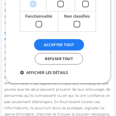
implique aussi de fournir des ressources et des soutiens
spécifiques pour ceux qui peuvent se sentir marginalisés
Fonctionnalité
Non classifiés
ou incompris à cause de leur orientation sexuelle ou de
leur identité de genre.
7. Identification des différents signes d’abus
notamment sexuels
ACCEPTER TOUT
L'
éducation sexuelle
se doit d’aborder les différents types
d'abus, qu’ils soient physiques ou émotionnels. Dès lors, les
jeunes pourront identifier les premiers signes d’abus
REFUSER TOUT
sexuels y compris les comportements inappropriés, tels
que les gestes déplacés, les pressions exercées pour
AFFICHER LES DÉTAILS
participer à des activités sexuelles ou la manipulation
émotionnelle. Il est également important d'enseigner aux
jeunes que les abus peuvent provenir de leur entourage, de
Strictement nécessaires
Performance
personnes qu'ils connaissent ou en qui ils ont confiance, et
Ciblage
Fonctionnalité
Non classifiés
pas seulement d'étrangers. En fournissant toutes ces
informations, ils pourront alors se protéger, signaler ce
Les cookies strictement nécessaires habilitent des
genre d’incident, chercher et trouver le soutien nécessaire,
fonctionnalités de base du site Web telles que la