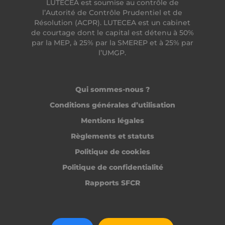
LUTECEA est soumise au contrôle de
l’Autorité de Contrôle Prudentiel et de
Résolution (ACPR). LUTECEA est un cabinet
de courtage dont le capital est détenu à 50%
par la MEP, à 25% par la SMEREP et à 25% par
l’UMGP.
__lc_cid
Qui sommes-nous ?
On Direct Business
Services Limited
.accounts.livechatinc.com
Conditions générales d’utilisation
Mentions légales
Règlements et statuts
CrossDomainCookieScriptConsent_194
.crossdomain.cookie-
script.com
Politique de cookies
PERSISTID
freelance.heyme.care
Politique de confidentialité
_tt_enable_cookie
.heyme.care
Rapports SFCR