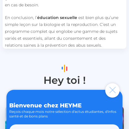
connexion des utilisateurs et la gestion des
en cas de besoin.
comptes. Le site Web ne peut pas être utilisé
correctement sans les cookies strictement
nécessaires.
En conclusion, l’
éducation sexuelle
est bien plus qu’une
simple leçon sur la biologie et la reproduction. C’est un
Nom
Fournisseur / Domaine
programme complet qui englobe une gamme de sujets
session_uuid
beta-front.heyme.care
variés et essentiels, allant du consentement et des
relations saines à la prévention des abus sexuels.
lccst
accounts.livechat.com
Hey toi !
lccid
accounts.livechat.com
Check nos autres articles / actus
Bienvenue chez HEYME
persistid
heyme.care
Reçois chaque mois notre sélection d'actus étudiantes, d'infos
Politique de confidentialité de
to_event_consent_id
.heyme.care
santé et de bons plans
Google
__cf_bm
Cloudflare Inc.