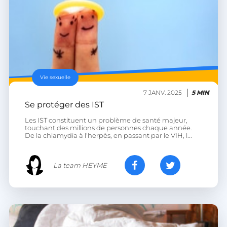
LinkedIn Corporation
.linkedin.com
XSRF-TOKEN
.heyme.care
Vie sexuelle
7 JANV. 2025
5 MIN
Se protéger des IST
Les IST constituent un problème de santé majeur,
__lc_cst
On Direct Business
touchant des millions de personnes chaque année.
Services Limited
De la chlamydia à l'herpès, en passant par le VIH, l...
.accounts.livechatinc.com
La team HEYME
heyme_session
.heyme.care
PERSISTID
worldpass.heyme.care
__oauth_redirect_detector
LiveChat
accounts.livechatinc.com