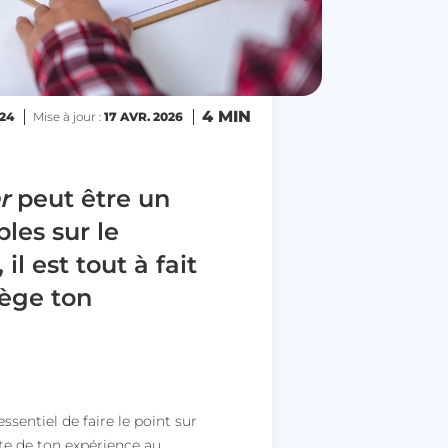
4 MIN
24
Mise à jour :
17 AVR. 2026
r
peut être un
bles sur le
l est tout à fait
tège ton
t essentiel de faire le point sur
te de ton expérience au