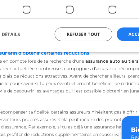
profil de conducteur au moment de souscrire ou de renouveler t
e négocier avec ton assureur. Même si tu détiens un bon dossier de
 automatiquement un tarif avantageux. N’hésite pas dans ce cas, à
 au tiers pas cher
, en mettant en avant ton exemplarité au vola
 DÉTAILS
REFUSER TOUT
ACC
, surtout s'ils veulent conserver leurs assurés.
reur afin d’obtenir certaines réductions
e en compte lors de ta recherche d'une
assurance auto au tiers
ictement nécessaires
Performance
Ciblage
Fonctionnalité
Non classi
n assureur actuel. De nombreuses compagnies d'assurance récompen
e biais de réductions attractives. Avant de chercher ailleurs, pre
nt nécessaires habilitent des fonctionnalités de base du site Web telles que la connexio
s. Le site Web ne peut pas être utilisé correctement sans les cookies strictement nécess
lle pour savoir si tu peux éventuellement bénéficier de réduct
Fournisseur / Domaine
Expiration
Description
rpris de découvrir les avantages qu’il est possible d’obtenir en jur
beta-front.heyme.care
4
semaines
2 jours
écompenser ta fidélité, certains assureurs n’hésitent pas à offrir
accounts.livechat.com
1 an 11
Nécessaire pour la fon
ver leurs propres assurés. Cela peut inclure des promotions pour
mois
fonction de boîte de 
Web.
s d’assurance. Par exemple, si tu as déjà une assurance habitatio
Bi
is profiter de réductions supplémentaires en souscrivant une as
accounts.livechat.com
1 an 11
Nécessaire pour la fon
Reç
mois
fonction de boîte de 