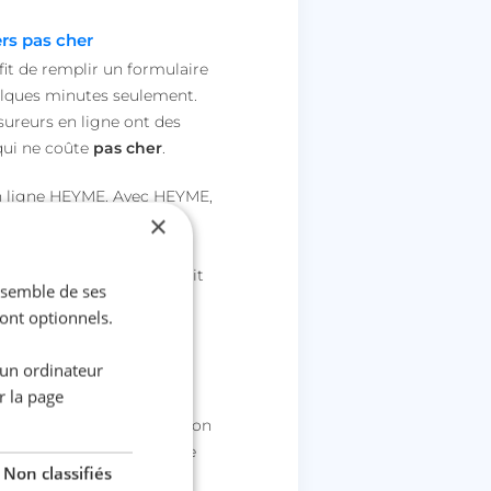
ers pas cher
ffit de remplir un formulaire
uelques minutes seulement.
ssureurs en ligne ont des
ui ne coûte
pas cher
.
e en ligne HEYME. Avec HEYME,
×
rt. Avec à la clé, des
on du contrat à la gestion
 formule d’assurance à petit
ensemble de ses
sont optionnels.
 un ordinateur
r la page
peut t’aider dans l’obtention
ans un accident de la route
Non classifiés
rifs préférentiels. Pense