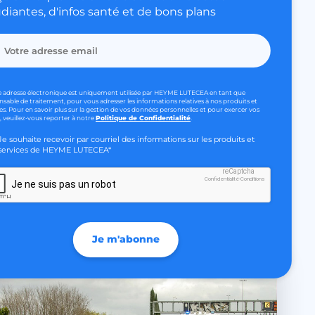
diantes, d'infos santé et de bons plans
tience et de la recherche
our faire la
humains et les
e adresse électronique est uniquement utilisée par HEYME LUTECEA en tant que
ique pour le site
nsable de traitement, pour vous adresser les informations relatives à nos produits et
 rapports valides
es. Pour en savoir plus sur la gestion de vos données personnelles et pour exercer vos
, veuillez-vous reporter à notre
Politique de Confidentialité
.
ur site Web.
Je souhaite recevoir par courriel des informations sur les produits et
ar l'exploitant du
services de HEYME LUTECEA*
 de tests multi-
n outil utilisé pour
le contenu du site
reCaptcha
site Web de trouver
Confidentialité
-
Conditions
Je ne suis pas un robot
 édition du site.
le consentement des
Je m'abonne
 de cookies à des fins
r aider à la sécurité
les attaques de
es intersites.
ctionnalité de la