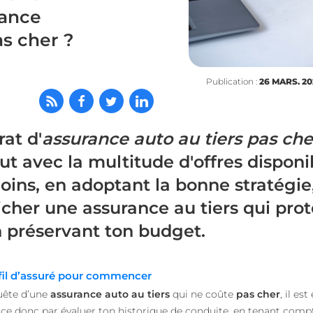
rance
as cher ?
Publication :
26 MARS. 20
at d'
assurance auto au tiers pas che
out avec la multitude d'offres disponi
s, en adoptant la bonne stratégie, i
icher une assurance au tiers qui pro
n préservant ton budget.
rofil d’assuré pour commencer
quête d’une
assurance auto au tiers
qui ne coûte
pas cher
, il es
ce donc par évaluer ton historique de conduite, en tenant comp