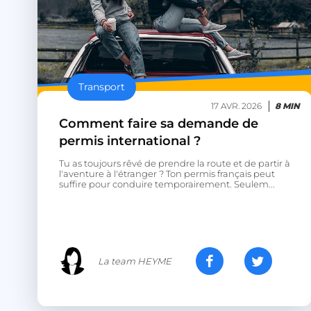
heyme_session
PERSISTID
Transport
__oauth_redirect_d
17 AVR. 2026
8 MIN
Comment faire sa demande de
permis international ?
CookieScriptConse
Tu as toujours rêvé de prendre la route et de partir à
l'aventure à l'étranger ? Ton permis français peut
suffire pour conduire temporairement. Seulem...
VISITOR_PRIVACY_
La team HEYME