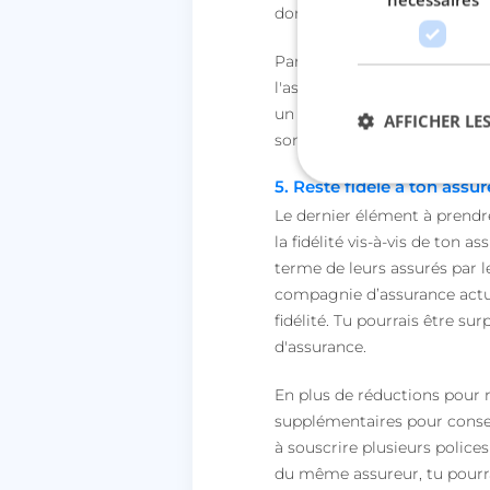
donc à mettre en avant ton 
Par ailleurs, n'oublie pas d
l'assureur ne te propose pas
un contrat d’
assurance auto
AFFICHER LES
sont ouverts à la négociation
5. Reste fidèle à ton assu
Le dernier élément à prendr
Str
la fidélité vis-à-vis de to
terme de leurs assurés par l
Les cookies stricteme
la gestion des compte
compagnie d’assurance actue
Nom
fidélité. Tu pourrais être su
d'assurance.
session_uuid
En plus de réductions pour r
lccst
supplémentaires pour conser
à souscrire plusieurs police
du même assureur, tu pourra
lccid