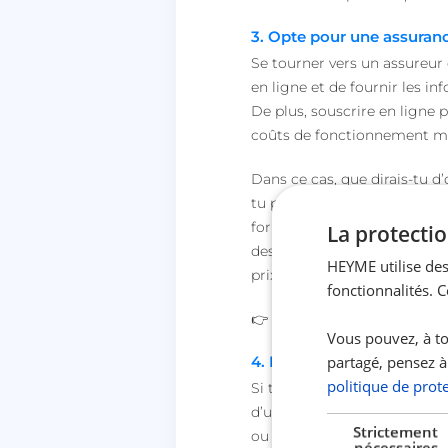
3. Opte pour une assuranc
Se tourner vers un assureur e
en ligne et de fournir les 
De plus, souscrire en ligne 
coûts de fonctionnement mo
Dans ce cas, que dirais-tu d
tu peux souscrire un contrat
formules adaptées à tous les
La protectio
des réclamations, tout est g
HEYME utilise des
prix !
fonctionnalités. 
👉
Assurance auto HEYME
Vous pouvez, à to
partagé, pensez à
4. Mets en avant ton bo
politique de prot
Si tu as un bon dossier de c
d’une
assurance auto au ti
Strictement
ou si tu as un historique de 
nécessaires