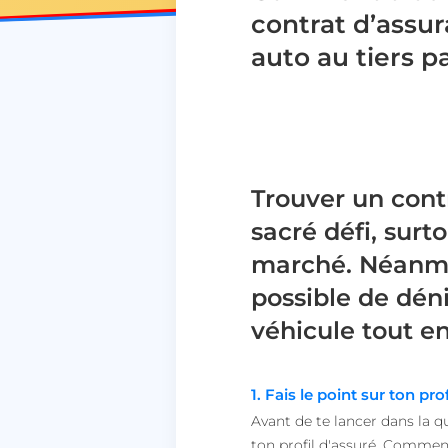
contrat d’assu
auto au tiers p
Trouver un contr
sacré défi, surt
marché. Néanmoin
possible de dén
véhicule tout e
1. Fais le point sur ton p
Avant de te lancer dans la 
ton profil d'assuré. Commen