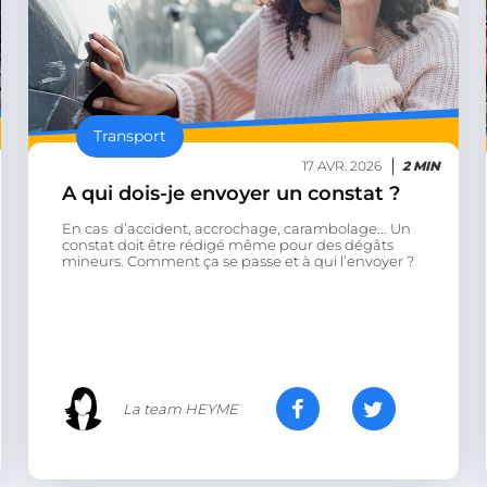
mois
fonction de boîte de 
Services Limited
Web.
.accounts.livechatinc.com
.heyme.care
1 heure 59
minutes
worldpass.heyme.care
Session
Transport
etector
27
Ce cookie est utilisé 
LiveChat
secondes
charge la fonctionnal
accounts.livechatinc.com
17 AVR. 2026
détectant l'URL de red
2 MIN
fois qu'un flux d'aut
A qui dois-je envoyer un constat ?
est terminé.
nt
En cas d’accident, accrochage, carambolage... Un
1 an
Ce cookie est utilisé p
CookieScript
Script.com pour mémo
constat doit être rédigé même pour des dégâts
.heyme.care
préférences de conse
mineurs. Comment ça se passe et à qui l’envoyer ?
visiteurs en matière de
nécessaire que la ban
Cookie-Script.com fo
correctement.
METADATA
5 mois 4
Ce cookie est utilisé 
YouTube
semaines
consentement de l'util
.youtube.com
de confidentialité pou
avec le site. Il enregi
La team HEYME
le consentement du v
diverses politiques e
confidentialité, en vei
préférences soient ho
prochaines sessions.