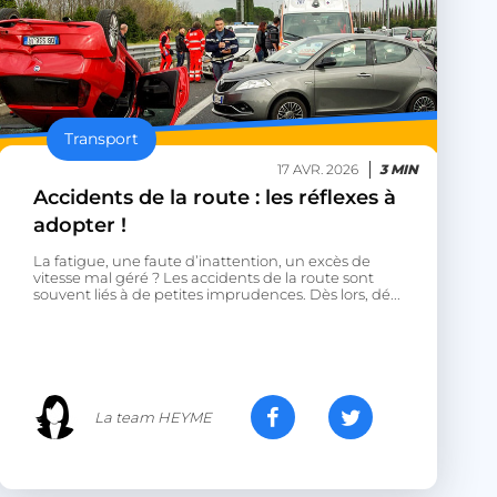
discussion du site
Transport
pour prendre en
ité de connexion en
irection finale une
17 AVR. 2026
3 MIN
hentification OAuth
Accidents de la route : les réflexes à
adopter !
ar le service Cookie-
riser les
La fatigue, une faute d’inattention, un excès de
ntement des
vitesse mal géré ? Les accidents de la route sont
 cookies. Il est
souvent liés à de petites imprudences. Dès lors, dé...
nière de cookies
nctionne
pour stocker le
isateur et les choix
r leur interaction
stre les données sur
La team HEYME
isiteur concernant
t paramètres de
llant à ce que leurs
norées lors des