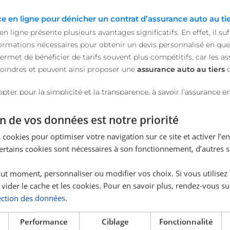
e en ligne pour dénicher un contrat d’assurance auto au ti
n ligne présente plusieurs avantages significatifs. En effet, il su
informations nécessaires pour obtenir un devis personnalisé en q
permet de bénéficier de tarifs souvent plus compétitifs, car les a
indres et peuvent ainsi proposer une
assurance auto au tiers
q
’opter pour la simplicité et la transparence, à savoir l’assuranc
 d’
assurance auto au tiers pas cher
où tout est clair dès le dépa
 profils de conducteurs à des tarifs compétitifs. De la souscripti
n de vos données est notre priorité
éré en ligne afin de réduire les coûts et te proposer la meilleure
 cookies pour optimiser votre navigation sur ce site et activer l’
Certains cookies sont nécessaires à son fonctionnement, d’autres 
ut moment, personnaliser ou modifier vos choix. Si vous utilisez
 vider le cache et les cookies. Pour en savoir plus, rendez-vous su
n comportement en tant que conducteur
ection des données.
onduite avec peu voire pas de
sinistres
ou d'accidents, alors cela 
ers
qui ne coûte
pas cher
. Ainsi, si tu n'as jamais été impliqué d
Performance
Ciblage
Fonctionnalité
conduite irréprochable, cela peut te permettre de bénéficier de ta