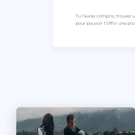
persistid
Tu l’auras compris, trouver u
to_event_consent_i
pour pouvoir t’offrir une pro
__cf_bm
X-AB
heyme_worldpass_s
li_gc
XSRF-TOKEN
__lc_cst