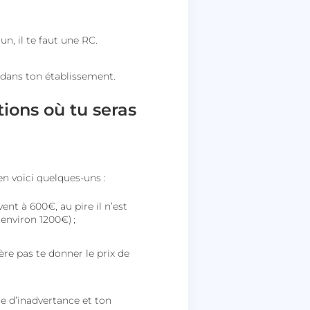
n, il te faut une RC.
s dans ton établissement.
tions où tu seras
n voici quelques-uns :
vent à 600€, au pire il n’est
environ 1200€) ;
ère pas te donner le prix de
e d’inadvertance et ton