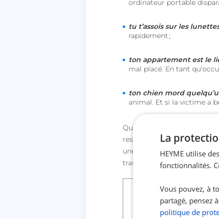
ordinateur portable disparai
tu t’assois sur les lunett
rapidement ;
ton appartement est le li
mal placé. En tant qu'occup
ton chien mord quelqu’
animal. Et si la victime a 
Qu'il s'agisse d'accidents lo
La protectio
responsabilités professionn
une
assurance
Responsabili
HEYME utilise des
tranquille, sachant que tu e
fonctionnalités. 
Q
Vous pouvez, à to
partagé, pensez à
ui doit souscrire 
politique de prot