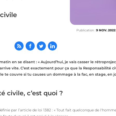
civile
Publication :
9 NOV. 2022
 matin
en se disant :
« Aujourd’hui, je vais
cas
ser le rétroproje
rrive vite
.
C’est exactement pour ça que la
R
esponsabilité ci
lle te couvre si tu causes un dommage à la fac, en stage, en j
 civile, c’est quoi ?
définie par l’article de loi 1382 : « Tout fait quelconque de l'homm