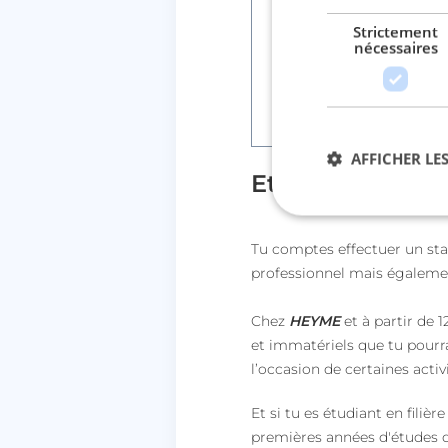
🎒
Collège / Lycée :
c’est 
Strictement
nécessaires
🎓
Études supérieures :
✈️
Stage à l’étranger
:
ch
AFFICHER LES
Et chez
Heyme
Tu comptes effectuer un stag
Str
professionnel mais égalemen
Les cookies stricteme
la gestion des compte
Chez
HEYME
et à partir de 12
Nom
et immatériels que tu pourra
l’occasion de certaines activ
session_uuid
Et si tu es étudiant en fili
lccst
premières années d'études da