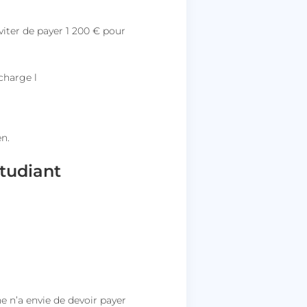
éviter de payer 1 200 € pour
 charge l
en.
étu
diant
e n’a envie de devoir payer