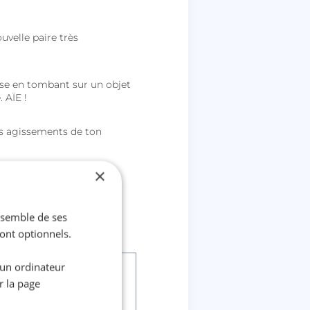
ouvelle paire très
sse en tombant sur un objet
 AÏE !
des agissements de ton
×
idiennes ou de
iale. En souscrivant
ienne, l'esprit plus
ensemble de ses
sont optionnels.
 un ordinateur
r la page