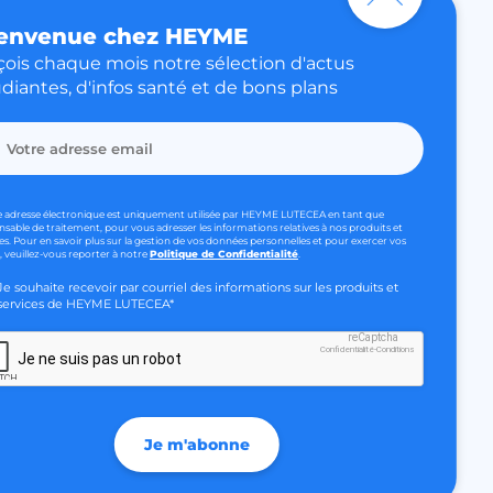
envenue chez HEYME
imité avec MédecinDirect.
ctionnalité de la
discussion du site
ois chaque mois notre sélection d'actus
 télécharger
diantes, d'infos santé et de bons plans
rance
Responsabilité
civile
our faire la
humains et les
ique pour le site
e adresse électronique est uniquement utilisée par HEYME LUTECEA en tant que
 rapports valides
nsable de traitement, pour vous adresser les informations relatives à nos produits et
ur site Web.
es. Pour en savoir plus sur la gestion de vos données personnelles et pour exercer vos
, veuillez-vous reporter à notre
Politique de Confidentialité
.
ar l'exploitant du
Je souhaite recevoir par courriel des informations sur les produits et
 de tests multi-
n outil utilisé pour
services de HEYME LUTECEA*
le contenu du site
site Web de trouver
reCaptcha
 édition du site.
Confidentialité
-
Conditions
Je ne suis pas un robot
le consentement des
 de cookies à des fins
Je m'abonne
r aider à la sécurité
les attaques de