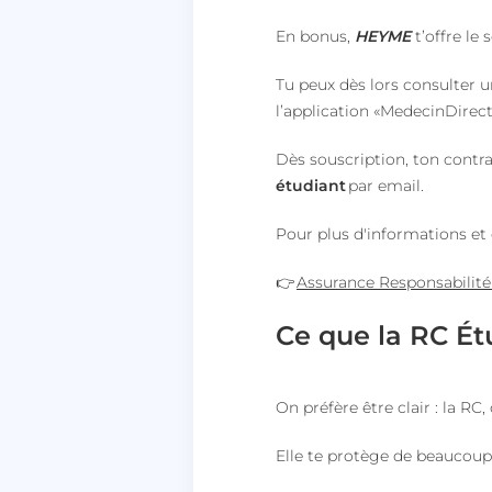
En bonus,
HEYME
t’offre le 
lccid
Tu peux dès lors consulter un
persistid
l’application «MedecinDirect
to_event_consent_i
Dès souscription, ton contra
__cf_bm
étudiant
par email.
Pour plus d'informations et 
X-AB
👉
Assurance Responsabilité
Ce que la RC Ét
heyme_worldpass_s
On préfère être clair : la R
li_gc
Elle te protège de beaucoup
XSRF-TOKEN