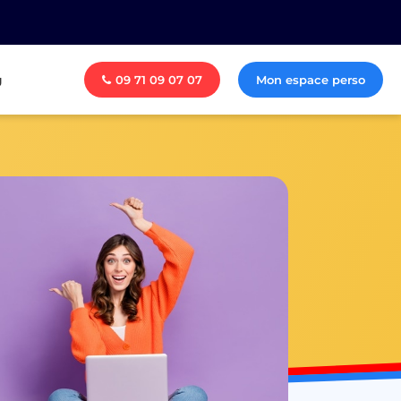
g
09 71 09 07 07
Mon espace perso