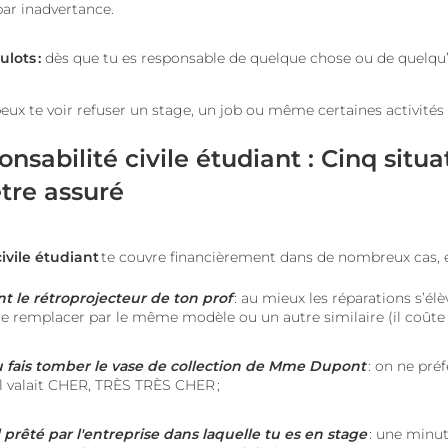
par inadvertance.
ulots :
dès que tu es responsable de quelque chose ou de quelqu’u
peux te voir refuser un stage, un job ou même certaines activité
sabilité civile étudiant : Cinq situa
être assuré
civile étudiant
te couvre financièrement dans de nombreux cas, e
t le rétroprojecteur de ton prof
: au mieux les réparations s’élè
 le remplacer par le même modèle ou un autre similaire (il coûte 
tu fais tomber le vase de collection de Mme Dupont
: on ne préf
il valait CHER, TRÈS TRÈS CHER ;
el prêté par l'entreprise dans laquelle tu es en stage
: une minut