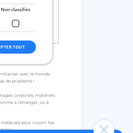
Non classifiés
 ton stage.
 + santé + rapatriement.
EPTER TOUT
miliariser avec le monde
fiés
cas de problème !
n des utilisateurs et
aires.
ages corporels, matériels
comme à l’étranger, ou à
e médicale pour couvrir tes
ctionnalité de la
talier.
discussion du site