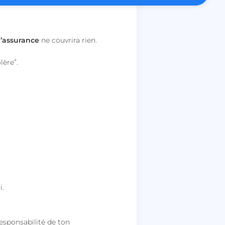
es intersites.
ctionnalité de la
discussion du site
l’assurance
ne couvrira rien.
lère”.
pour prendre en
ité de connexion en
irection finale une
hentification OAuth
ar le service Cookie-
riser les
ntement des
 cookies. Il est
nière de cookies
nctionne
pour stocker le
i.
isateur et les choix
r leur interaction
stre les données sur
isiteur concernant
responsabilité de ton
t paramètres de