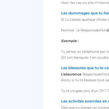
Voici les cas où elle n’interv
__lc_cst
Les dommages que tu fai
Si tu casses quelque chose 
heyme_session
Normal : la Responsabilité
c
PERSISTID
Exemple
:
__oauth_redirect_d
Tu jettes un téléphone par t
(Et ton banquier t’en voudr
CookieScriptConse
Les blessures que tu te 
L’assurance
Responsabilité
Alors, si tu te blesses tout 
VISITOR_PRIVACY_
Tu te coupes lors d’un TP ? T
Les activités exercées en 
Dès que tu signes un contrat 