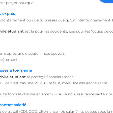
ient pas, et pourquoi :
falsification de requêt
1 an 1
Nécessaire pour la fon
On Direct Business
s exprès
mois
fonction de boîte de 
Services Limited
Web.
.accounts.livechatinc.com
volontairement ou que tu blesses quelqu’un intentionnellement,
.heyme.care
1 heure 59
minutes
ivile
étudiant
est là pour les accidents, pas pour les “coups de co
worldpass.heyme.care
Session
etector
27
Ce cookie est utilisé 
LiveChat
secondes
charge la fonctionnal
accounts.livechatinc.com
détectant l'URL de red
erre après une dispute → pas couvert.
fois qu'un flux d'aut
est terminé.
a sûrement.)
nt
1 an
Ce cookie est utilisé p
CookieScript
Script.com pour mémo
.heyme.care
causes à toi-même
préférences de conse
visiteurs en matière de
civile
étudiant
te protège financièrement.
nécessaire que la ban
seul, ce n’est pas une RC qu’il te faut, mais une assurance santé.
Cookie-Script.com fo
correctement.
METADATA
5 mois 4
Ce cookie est utilisé 
u te tords la cheville en sport ? → RC = non, assurance santé = ou
YouTube
semaines
consentement de l'util
.youtube.com
de confidentialité pou
avec le site. Il enregi
contrat salarié
le consentement du v
de travail (CDI, CDD, alternance, job salarié), tu passes sous la 
diverses politiques e