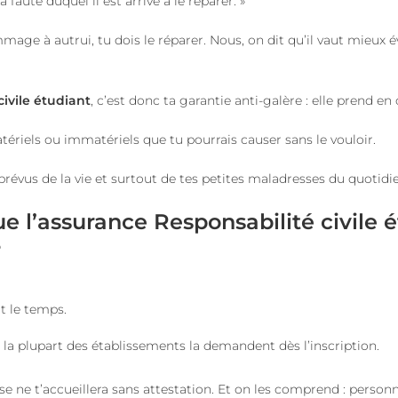
faute duquel il est arrivé à le réparer. »
mmage à autrui, tu dois le réparer. Nous, on dit qu’il vaut mieux 
civile étudiant
, c’est donc ta garantie anti-galère : elle prend en
riels ou immatériels que tu pourrais causer sans le vouloir.
mprévus de la vie et surtout de tes petites maladresses du quotidi
e l’assurance Responsabilité civile 
?
 le temps.
:
la plupart des établissements la demandent dès l’inscription.
e ne t’accueillera sans attestation. Et on les comprend : personn