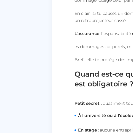
dommage, oblige celui par la 
En clair : si tu causes un do
un rétroprojecteur cassé.
L’assurance
Responsabilité
es dommages corporels, maté
Bref : elle te protège des i
Quand est-
ce
qu
est
obligatoire 
Petit secret :
quasiment tout
À l’université ou à l’école 
En stage :
aucune entrepris