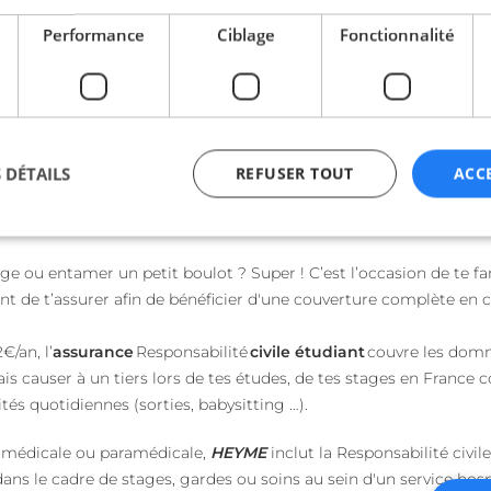
l’établissement qui t’assure. Rien à faire.
Performance
Ciblage
Fonctionnalité
c’est à toi de souscrire une RC Étudiant. Obligatoire pour valider
oisis une assurance complète comme
HEYME
International
: RC
 DÉTAILS
REFUSER TOUT
ACC
, comment ça se passe ?
e ou entamer un petit boulot ? Super ! C’est l’occasion de te fa
ictement nécessaires
Performance
Ciblage
Fonctionnalité
Non classi
t de t’assurer afin de bénéficier d'une couverture complète en 
nt nécessaires habilitent des fonctionnalités de base du site Web telles que la connexio
s. Le site Web ne peut pas être utilisé correctement sans les cookies strictement nécess
€/an, l’
assurance
Responsabilité
civile étudiant
couvre les domm
Fournisseur / Domaine
Expiration
Description
is causer à un tiers lors de tes études, de tes stages en France 
ités quotidiennes (sorties, babysitting …).
beta-front.heyme.care
4
semaines
2 jours
ère médicale ou paramédicale,
HEYME
inclut la Responsabilité civil
accounts.livechat.com
1 an 11
Nécessaire pour la fon
ns le cadre de stages, gardes ou soins au sein d'un service hospi
mois
fonction de boîte de 