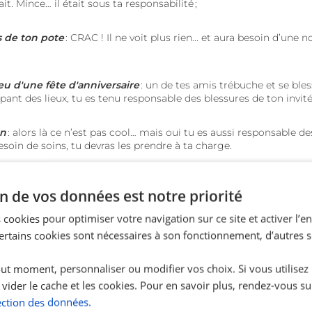
t. Mince… il était sous ta responsabilité ;
es de ton pote
: CRAC ! Il ne voit plus rien... et aura besoin d’une n
eu d'une fête d'anniversaire
: un de tes amis trébuche et se ble
ant des lieux, tu es tenu responsable des blessures de ton invité.
un
: alors là ce n’est pas cool… mais oui tu es aussi responsable 
besoin de soins, tu devras les prendre à ta charge.
rs de fêtes entre amis, d'incidents survenant lors d'activités quot
n de vos données est notre priorité
elles pendant un stage, cette assurance est tout simplement cruc
té
civile étudiant
, tu pourras aborder ta vie universitaire et quotid
 cookies pour optimiser votre navigation sur ce site et activer l’
s parfaitement couvert et protégé.
Certains cookies sont nécessaires à son fonctionnement, d’autres 
ut moment, personnaliser ou modifier vos choix. Si vous utilisez
 vider le cache et les cookies. Pour en savoir plus, rendez-vous su
une RC pour un stage ?
ection des données.