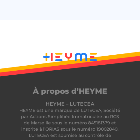
__lc_cid
On Direct Business
Services Limited
.accounts.livechatinc.com
CrossDomainCookieScriptConsent_194
.crossdomain.cookie-
script.com
À propos d’HEYME
PERSISTID
freelance.heyme.care
HEYME – LUTECEA
_tt_enable_cookie
.heyme.care
HEYME est une marque de LUTECEA, Société
par Actions Simplifiée Immatriculée au RCS
de Marseille sous le numéro 845181379 et
inscrite à l’ORIAS sous le numéro 19002840.
LUTECEA est soumise au contrôle de