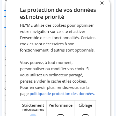
×
La protection de vos données
dans une pièce non ventilée ;
est notre priorité
dans une pièce fermée ou un espace clos en présence de
jeunes enfants et de non-fumeurs ;
HEYME utilise des cookies pour optimiser
en voiture en compagnie de jeunes enfants et/ou de non-
votre navigation sur ce site et activer
fumeurs.
l’ensemble de ses fonctionnalités. Certains
cookies sont nécessaires à son
Le vapotage et le sevrage tabagique
fonctionnement, d’autres sont optionnels.
Le
vapotage
est devenu une véritable option pour les
personnes souhaitant arrêter de fumer et se libérer de
Vous pouvez, à tout moment,
toute dépendance au tabac.
personnaliser ou modifier vos choix. Si
vous utilisez un ordinateur partagé,
Mais, si utiliser une cigarette électronique a permis à des
pensez à vider le cache et les cookies.
millions de fumeurs de réussir leur sevrage tabagique,
Pour en savoir plus, rendez-vous sur la
cette pratique reste controversée, notamment par rapport
page
politique de protection des données.
aux éventuels risques qu’elle présente, même s'ils restent
moins importants que ceux liés à la cigarette classique.
Strictement
Performance
Ciblage
nécessaires
Cependant et dans une démarche de sevrage tabagique,