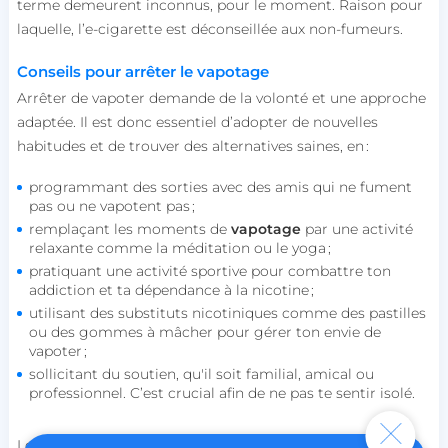
connexion des utilisateurs et la gestion des
terme demeurent inconnus, pour le moment. Raison pour
comptes. Le site Web ne peut pas être utilisé
laquelle, l’e-cigarette est déconseillée aux non-fumeurs.
correctement sans les cookies strictement
nécessaires.
Conseils pour arrêter le vapotage
Nom
Fournisseur / Domaine
Arrêter de vapoter demande de la volonté et une approche
session_uuid
beta-front.heyme.care
adaptée. Il est donc essentiel d’adopter de nouvelles
habitudes et de trouver des alternatives saines, en :
lccst
accounts.livechat.com
programmant des sorties avec des amis qui ne fument
pas ou ne vapotent pas ;
remplaçant les moments de
vapotage
par une activité
relaxante comme la méditation ou le yoga ;
lccid
accounts.livechat.com
pratiquant une activité sportive pour combattre ton
addiction et ta dépendance à la nicotine ;
utilisant des substituts nicotiniques comme des pastilles
ou des gommes à mâcher pour gérer ton envie de
vapoter ;
persistid
heyme.care
sollicitant du soutien, qu'il soit familial, amical ou
Politique de confidentialité de
to_event_consent_id
.heyme.care
professionnel. C’est crucial afin de ne pas te sentir isolé.
Google
__cf_bm
Cloudflare Inc.
Le débat sur le
vapotage
gagne de plus en plus de terrain