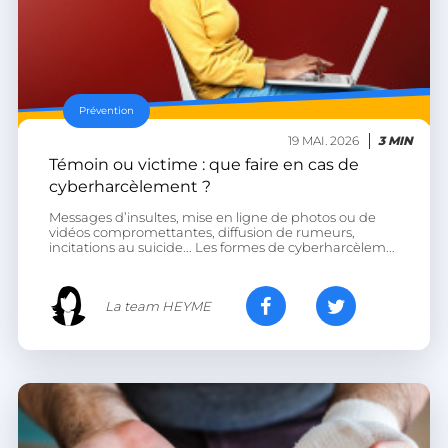
Prévention
19 MAI. 2026
3 MIN
CookieScriptConsent
CookieScript
Témoin ou victime : que faire en cas de
.heyme.care
cyberharcèlement ?
Messages d’insultes, mise en ligne de photos ou de
vidéos compromettantes, diffusion de rumeurs,
incitations au suicide... Les formes de cyberharcèlem...
La team HEYME
VISITOR_PRIVACY_METADATA
YouTube
.youtube.com