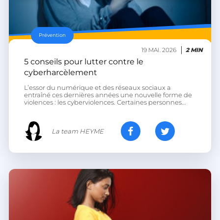
.linkedin.com
Prévention
19 MAI. 2026
2 MIN
XSRF-TOKEN
.heyme.care
5 conseils pour lutter contre le
cyberharcèlement
L’essor du numérique et des réseaux sociaux a
entraîné ces dernières années une nouvelle forme de
violences : les cyberviolences. Certaines personnes...
__lc_cst
On Direct Business
Services Limited
.accounts.livechatinc.com
La team HEYME
heyme_session
.heyme.care
PERSISTID
worldpass.heyme.care
__oauth_redirect_detector
LiveChat
accounts.livechatinc.com