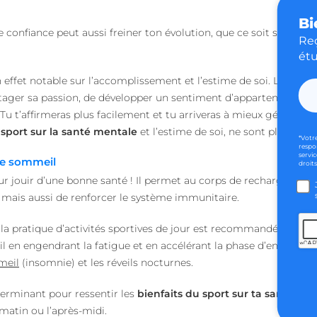
Web.
Bi
accounts.livechat.com
1 an 11
Nécessaire pour la fon
confiance peut aussi freiner ton évolution, que ce soit sur le pl
mois
fonction de boîte de 
Reç
Web.
étu
heyme.care
Session
 effet notable sur l’accomplissement et l’estime de soi. Le fait d
Politique de confidentialité de Google
d
.heyme.care
1 an 3
semaines
ager sa passion, de développer un sentiment d’appartenance ma
 t’affirmeras plus facilement et tu arriveras à mieux gérer les 
29
Ce cookie est utilisé p
Cloudflare Inc.
minutes
distinction entre les 
.linkedin.com
 sport sur la santé mentale
et l’estime de soi, ne sont plus à dé
56
robots. Ceci est bénéf
*Votr
secondes
Web, afin de faire des
respo
sur l'utilisation de le
servic
de sommeil
droits
1 jour
Ce cookie est utilisé p
Stack Exchange Inc.
r jouir d’une bonne santé ! Il permet au corps de recharger les b
site Web dans le cadre
sc-static.net
variables. Il s'agit d'u
 mais aussi de renforcer le système immunitaire.
combiner ou modifier 
Web. Cela permet au 
la meilleure variante /
a pratique d’activités sportives de jour est recommandée. Une act
 en engendrant la fatigue et en accélérant la phase d’endormis
ession
worldpass.heyme.care
2 heures
meil
(insomnie) et les réveils nocturnes.
5 mois 4
Utilisé pour stocker 
LinkedIn Corporation
semaines
clients à l'utilisation
.linkedin.com
non essentielles
terminant pour ressentir les
bienfaits du sport sur ta santé me
.heyme.care
1 heure 59
Ce cookie est écrit pou
 matin ou l’après-midi.
minutes
du site en empêchant 