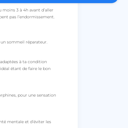
es intersites.
u moins 3 à 4h avant d’aller
ctionnalité de la
discussion du site
rbent pas l’endormissement.
r un sommeil réparateur.
pour prendre en
ité de connexion en
irection finale une
s adaptées à ta condition
hentification OAuth
déal étant de faire le bon
ar le service Cookie-
riser les
ntement des
 cookies. Il est
nière de cookies
nctionne
dorphines, pour une sensation
pour stocker le
isateur et les choix
r leur interaction
stre les données sur
nté mentale et d’éviter les
isiteur concernant
t paramètres de