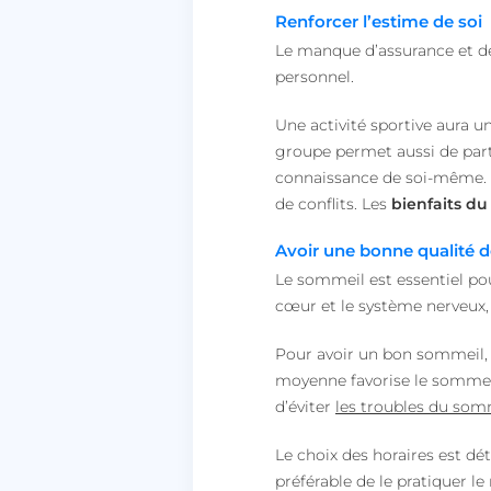
Renforcer l’estime de soi
lccid
Le manque d’assurance et de 
personnel.
persistid
Une activité sportive aura un
to_event_consent_i
groupe permet aussi de part
connaissance de soi-même. Tu
__cf_bm
de conflits. Les
bienfaits du
Avoir une bonne qualité 
X-AB
Le sommeil est essentiel pou
cœur et le système nerveux,
Pour avoir un bon sommeil, l
moyenne favorise le sommeil
heyme_worldpass_s
d’éviter
les troubles du som
li_gc
Le choix des horaires est dé
XSRF-TOKEN
préférable de le pratiquer le