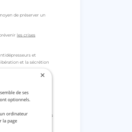
n moyen de préserver un
 prévenir
les crises
antidépresseurs et
libération et la sécrétion
×
ensemble de ses
sont optionnels.
urser toute activité
 un ordinateur
ccasion de tirer profit des
r la page