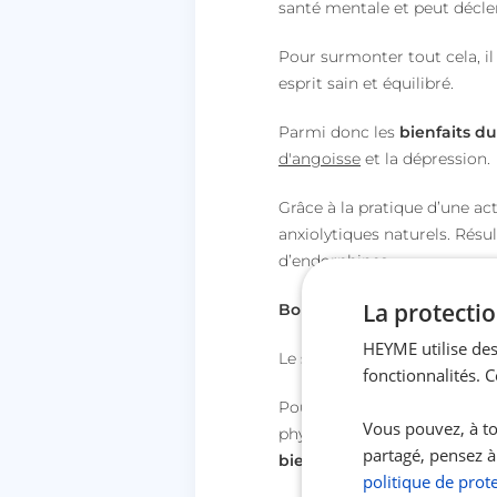
santé mentale et peut décle
Pour surmonter tout cela, il
esprit sain et équilibré.
Parmi donc les
bienfaits du
d'angoisse
et la dépression.
Grâce à la pratique d’une ac
anxiolytiques naturels. Résult
d’endorphines.
La protectio
Bon à savoir
HEYME utilise des
Le stress fait des ravages ch
fonctionnalités. 
Pour t’aider à y faire face,
Vous pouvez, à to
physique lors de ton adhésion
partagé, pensez à
bienfaits du sport sur ta 
politique de prot