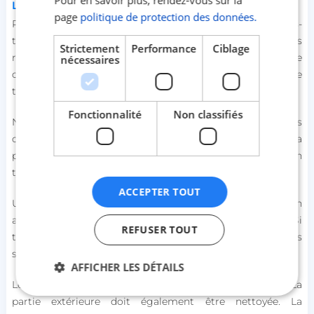
L’hygiène des oreilles
page
politique de protection des données.
Pour un nettoyage sans danger évite d’utiliser les cotons-
tiges. Ils ont peut-être la forme idéale pour le faire, mais
Strictement
Performance
Ciblage
restent dangereux. Un coton-tige peut pousser l’excès de
nécessaires
cérumen à l’intérieur de l’oreille et provoquer une perte
temporaire de l’ouïe.
Fonctionnalité
Non classifiés
N’essaye pas non plus d'extraire le cérumen en utilisant des
cure-dents, des crayons ou tout autre objet pointu. Cela
pourrait provoquer
une otite
ou, pire encore, perforer ton
tympan.
ACCEPTER TOUT
Utilise un simple mouchoir en papier autour de ton
auriculaire pour essuyer l’entrée de ton conduit auditif. Si
REFUSER TOUT
tu as un excès de cérumen dérangeant, tourne-toi vers des
sprays nettoyants vendus en pharmacie.
AFFICHER LES DÉTAILS
Le nettoyage des oreilles n'est pas limité à l'intérieur. La
partie extérieure doit également être nettoyée. La