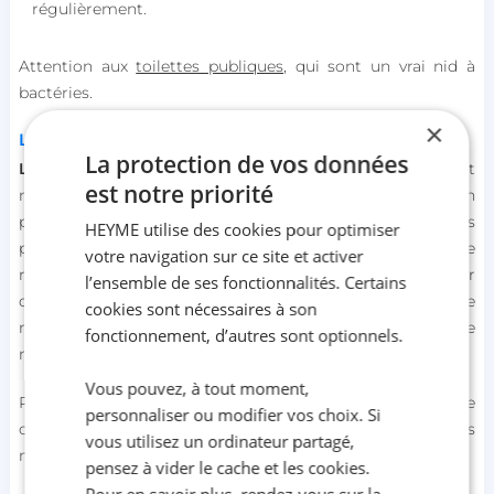
régulièrement.
Attention aux
toilettes publiques
, qui sont un vrai nid à
bactéries.
×
L'hygiène du nez
La protection de vos données
L’hygiène corporelle
inclut aussi l’hygiène du nez, souvent
est notre priorité
négligée mais qui doit faire l'objet d'une attention
particulière. Élimine de manière régulière les sécrétions
HEYME utilise des cookies pour optimiser
présentes dans les cavités nasales pour assurer une
votre navigation sur ce site et activer
respiration optimale et éviter aux bactéries de s’infiltrer
l’ensemble de ses fonctionnalités. Certains
dans ton organisme. Tu peux utiliser une lotion à l’eau de
cookies sont nécessaires à son
mer. Grâce à son effet fluidifiant, elle te permettra de
fonctionnement, d’autres sont optionnels.
nettoyer ton nez parfaitement.
Vous pouvez, à tout moment,
Petit geste à adopter : lorsque tu éternues, fait-le dans le
personnaliser ou modifier vos choix. Si
creux de ton coude et utilise le plus souvent possible des
vous utilisez un ordinateur partagé,
mouchoirs jetables.
pensez à vider le cache et les cookies.
Pour en savoir plus, rendez-vous sur la