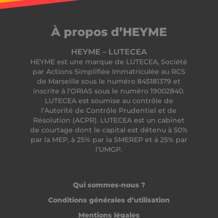
_tt_enable_cookie
.heyme.care
À propos d’HEYME
HEYME – LUTECEA
HEYME est une marque de LUTECEA, Société
freelance_session
freelance.heyme.care
par Actions Simplifiée Immatriculée au RCS
de Marseille sous le numéro 845181379 et
inscrite à l’ORIAS sous le numéro 19002840.
LUTECEA est soumise au contrôle de
l’Autorité de Contrôle Prudentiel et de
Résolution (ACPR). LUTECEA est un cabinet
Fournisseur /
Nom
Expiration
Fournisseur /
Domaine
de courtage dont le capital est détenu à 50%
Nom
Expiration
Description
Domaine
Fournisseur /
par la MEP, à 25% par la SMEREP et à 25% par
Nom
Expiration
Descr
ttcsid_CC6UKMJC77UBI707LNT0
.heyme.care
2 mois 4
Domaine
l’UMGP.
semaines
MUID
1 an
Ce cookie est
Microsoft
Fournisseur /
Nom
Expiration
Description
largement
_clck
Corporation
.heyme.care
1 an
Ce co
Domaine
__Secure-YNID
.youtube.com
5 mois 4
utilisé dans
.bing.com
utili
semaines
mon Microsoft
suivr
to_subid_v2
.heyme.care
1 mois 1
comme
inter
semaine
ttcsid
.heyme.care
identifiant
2 mois 4
Qui sommes-nous ?
l'en
utilisateur
semaines
des
to_cashback_v2
.heyme.care
4
unique. Il peut
utili
Conditions générales d’utilisation
semaines
être défini par
heyme_cms_session
cms.heyme.care
1 heure 59
le si
2 jours
des scripts
minutes
afin
Mentions légales