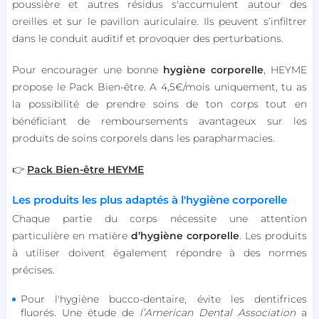
poussière et autres résidus s'accumulent autour des
Strictement nécessaires
Performance
oreilles et sur le pavillon auriculaire. Ils peuvent s’infiltrer
Ciblage
Fonctionnalité
Non classifiés
dans le conduit auditif et provoquer des perturbations.
Les cookies strictement nécessaires habilitent des
fonctionnalités de base du site Web telles que la
Pour encourager une bonne
hygiène corporelle
, HEYME
connexion des utilisateurs et la gestion des
propose le Pack Bien-être. A 4,5€/mois uniquement, tu as
comptes. Le site Web ne peut pas être utilisé
correctement sans les cookies strictement
la possibilité de prendre soins de ton corps tout en
nécessaires.
bénéficiant de remboursements avantageux sur les
Nom
Fournisseur / Domaine
produits de soins corporels dans les parapharmacies.
session_uuid
beta-front.heyme.care
👉
Pack Bien-être HEYME
lccst
accounts.livechat.com
Les produits les plus adaptés à l'hygiène corporelle
Chaque partie du corps nécessite une attention
particulière en matière
d’hygiène corporelle
. Les produits
à utiliser doivent également répondre à des normes
lccid
accounts.livechat.com
précises.
Pour l'hygiène bucco-dentaire, évite les dentifrices
fluorés. Une étude de
l’American Dental Association
a