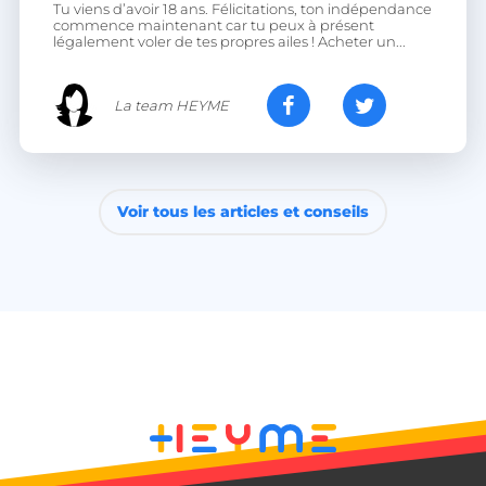
Tu viens d’avoir 18 ans. Félicitations, ton indépendance
commence maintenant car tu peux à présent
légalement voler de tes propres ailes ! Acheter un...
La team HEYME
Voir tous les articles et conseils
__lc_cid
On Direct Business
Services Limited
.accounts.livechatinc.com
CrossDomainCookieScriptConsent_194
.crossdomain.cookie-
script.com
PERSISTID
freelance.heyme.care