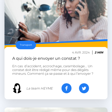
__lc_cst
On Direct Business
Services Limited
.accounts.livechatinc.com
heyme_session
.heyme.care
Transport
PERSISTID
worldpass.heyme.care
4 AVR. 2024
2 MIN
__oauth_redirect_detector
LiveChat
accounts.livechatinc.com
A qui dois-je envoyer un constat ?
En cas d’accident, accrochage, carambolage... Un
constat doit être rédigé même pour des dégâts
mineurs. Comment ça se passe et à qui l’envoyer ?
La team HEYME
CookieScriptConsent
CookieScript
.heyme.care