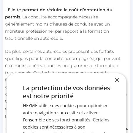
-
Elle te permet de réduire le coût d’obtention du
permis.
La conduite accompagnée nécessite
généralement moins d'heures de conduite avec un
moniteur professionnel par rapport à la formation
traditionnelle en auto-école.
De plus, certaines auto-écoles proposent des forfaits
spécifiques pour la conduite accompagnée, qui peuvent
être moins onéreux que les programmes de formation
traditionnels. Ces forfaits comprennent souvent la
×
formation théorique obligatoire ainsi que des heures de
La protection de vos données
conduite supplémentaires avec un moniteur pour
compléter la formation. En comparaison avec la formation
est notre priorité
traditionnelle, où chaque leçon de conduite est facturée
HEYME utilise des cookies pour optimiser
séparément, ces forfaits peuvent représenter une option
votre navigation sur ce site et activer
plus abordable pour les jeunes conducteurs.
l’ensemble de ses fonctionnalités. Certains
cookies sont nécessaires à son
-
Elle te permet de réduite le prix de ton assurance auto.