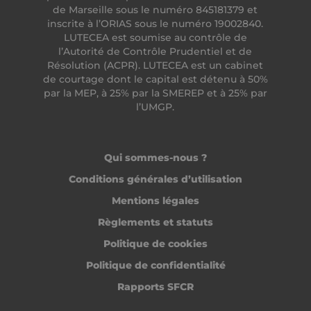
.accounts.livechatinc.com
de Marseille sous le numéro 845181379 et
inscrite à l’ORIAS sous le numéro 19002840.
LUTECEA est soumise au contrôle de
l’Autorité de Contrôle Prudentiel et de
CrossDomainCookieScriptConsent_194
.crossdomain.cookie-
script.com
Résolution (ACPR). LUTECEA est un cabinet
de courtage dont le capital est détenu à 50%
PERSISTID
freelance.heyme.care
par la MEP, à 25% par la SMEREP et à 25% par
_tt_enable_cookie
.heyme.care
l’UMGP.
Qui sommes-nous ?
Conditions générales d’utilisation
Mentions légales
freelance_session
freelance.heyme.care
Règlements et statuts
Politique de cookies
Politique de confidentialité
Fournisseur /
Nom
Expiration
Fournisseur /
Domaine
Rapports SFCR
Nom
Expiration
Description
Domaine
Fournisseur /
Nom
Expiration
Descr
ttcsid_CC6UKMJC77UBI707LNT0
.heyme.care
2 mois 4
Domaine