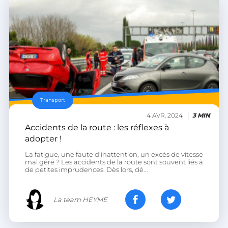
Transport
VISITOR_PRIVACY_METADATA
YouTube
.youtube.com
4 AVR. 2024
3 MIN
Accidents de la route : les réflexes à
adopter !
La fatigue, une faute d’inattention, un excès de vitesse
mal géré ? Les accidents de la route sont souvent liés à
de petites imprudences. Dès lors, dé...
La team HEYME