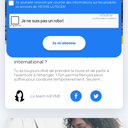
Je souhaite recevoir par courriel des informations sur les produits
et services de HEYME LUTECEA*
reCaptcha
Confidentialité
-
Conditions
Je ne suis pas un robot
Transport
Je m'abonne
4 AVR. 2024
8 MIN
Comment faire sa demande de permis
international ?
heyme_worldpass_session
worldpass.heyme.care
Tu as toujours rêvé de prendre la route et de partir à
li_gc
LinkedIn Corporation
l'aventure à l'étranger ? Ton permis français peut
.linkedin.com
suffire pour conduire temporairement. Seulem...
La team HEYME
XSRF-TOKEN
.heyme.care