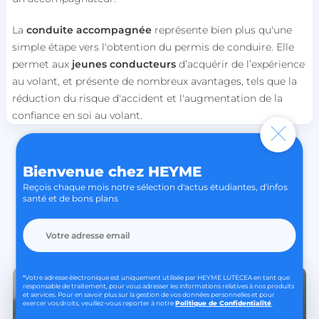
La
conduite accompagnée
représente bien plus qu'une
simple étape vers l'obtention du permis de conduire. Elle
lccid
accounts.livechat.com
permet aux
jeunes conducteurs
d’acquérir de l’expérience
au volant, et présente de nombreux avantages, tels que la
réduction du risque d'accident et l'augmentation de la
confiance en soi au volant.
persistid
heyme.care
Politique de confidentialité de
to_event_consent_id
.heyme.care
Google
Bienvenue chez HEYME
__cf_bm
Cloudflare Inc.
.linkedin.com
Reçois chaque mois notre sélection d'actus étudiantes, d'infos
Hey toi !
santé et de bons plans
Check nos autres articles / actus
*Votre adresse électronique est uniquement utilisée par HEYME LUTECEA en tant que
responsable de traitement, pour vous adresser les informations relatives à nos produits
X-AB
Stack Exchange Inc.
et services. Pour en savoir plus sur la gestion de vos données personnelles et pour
exercer vos droits, veuillez-vous reporter à notre
Politique de Confidentialité
.
sc-static.net