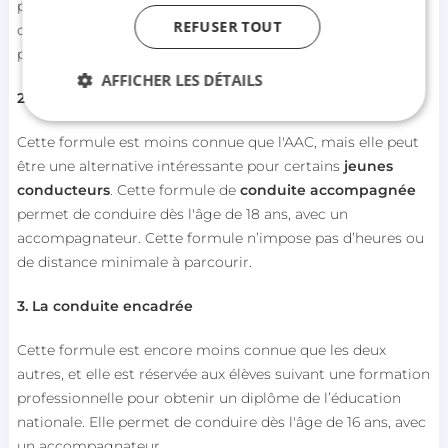
pour acquérir une expérience suffisante. Le jeune
REFUSER TOUT
conducteur doit conduire au minimum 3 000 km avant de
pouvoir se présenter à l'examen du permis de conduire.
AFFICHER LES DÉTAILS
2. La conduite supervisée
Cette formule est moins connue que l'AAC, mais elle peut
Strictement nécessaires
Performance
être une alternative intéressante pour certains
jeunes
conducteurs
. Cette formule de
conduite accompagnée
Ciblage
Fonctionnalité
Non classifiés
permet de conduire dès l'âge de 18 ans, avec un
Les cookies strictement nécessaires habilitent des
accompagnateur. Cette formule n’impose pas d’heures ou
fonctionnalités de base du site Web telles que la
connexion des utilisateurs et la gestion des
de distance minimale à parcourir.
comptes. Le site Web ne peut pas être utilisé
correctement sans les cookies strictement
3. La conduite encadrée
nécessaires.
Nom
Fournisseur / Domaine
Cette formule est encore moins connue que les deux
session_uuid
beta-front.heyme.care
autres, et elle est réservée aux élèves suivant une formation
professionnelle pour obtenir un diplôme de l’éducation
nationale. Elle permet de conduire dès l'âge de 16 ans, avec
lccst
accounts.livechat.com
un accompagnateur.