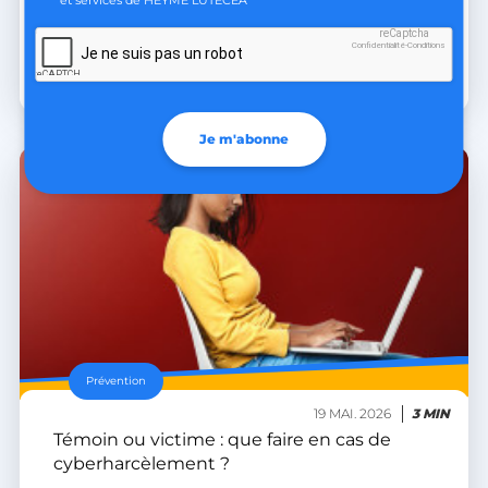
reCaptcha
Confidentialité
-
Conditions
Je ne suis pas un robot
X-AB
Stack Exchange Inc.
La team HEYME
sc-static.net
Je m'abonne
heyme_worldpass_session
worldpass.heyme.care
li_gc
LinkedIn Corporation
.linkedin.com
Prévention
19 MAI. 2026
3 MIN
Témoin ou victime : que faire en cas de
cyberharcèlement ?
XSRF-TOKEN
.heyme.care