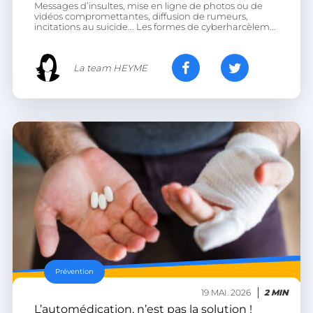
Messages d’insultes, mise en ligne de photos ou de
vidéos compromettantes, diffusion de rumeurs,
incitations au suicide... Les formes de cyberharcèlem...
La team HEYME
__lc_cst
On Direct Business
Services Limited
.accounts.livechatinc.com
heyme_session
.heyme.care
PERSISTID
worldpass.heyme.care
__oauth_redirect_detector
LiveChat
accounts.livechatinc.com
Prévention
19 MAI. 2026
2 MIN
L’automédication, n’est pas la solution !