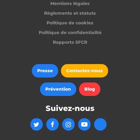
Mentions légales
Règlements et statuts
__lc_cid
On Direct Business
Politique de cookies
Services Limited
.accounts.livechatinc.com
Politique de confidentialité
Rapports SFCR
CrossDomainCookieScriptConsent_194
.crossdomain.cookie-
script.com
PERSISTID
freelance.heyme.care
Presse
Contactez-nous
_tt_enable_cookie
.heyme.care
Prévention
Blog
Suivez-nous
freelance_session
freelance.heyme.care