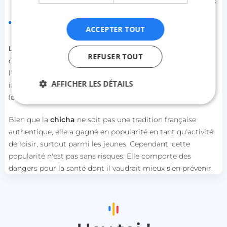
gorge, des lèvres, de la vessie et des voies aéro-digestives
supérieures ;
l’infarctus.
ACCEPTER TOUT
La chicha
expose aussi le fumeur à des risques de
REFUSER TOUT
contagions bactériennes ou virales comme
l’herpès
,
l'hépatite ou la tuberculose du fait qu’elle est un
AFFICHER LES DÉTAILS
instrument utilisé par plusieurs personnes qui fument sur
le même embout de manière consécutive et récidivée.
Bien que la
chicha
ne soit pas une tradition française
Strictement nécessaires
Performance
authentique, elle a gagné en popularité en tant qu'activité
Ciblage
Fonctionnalité
Non classifiés
de loisir, surtout parmi les jeunes. Cependant, cette
popularité n'est pas sans risques. Elle comporte des
Les cookies strictement nécessaires habilitent des
fonctionnalités de base du site Web telles que la
dangers pour la santé dont il vaudrait mieux s’en prévenir.
connexion des utilisateurs et la gestion des
comptes. Le site Web ne peut pas être utilisé
correctement sans les cookies strictement
nécessaires.
Nom
Fournisseur / Domaine