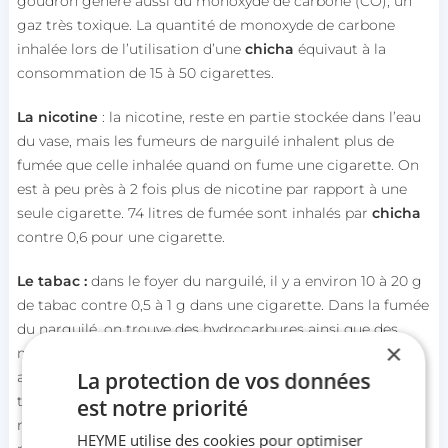
goudron génère aussi du monoxyde de carbone (CO), un
gaz très toxique. La quantité de monoxyde de carbone
inhalée lors de l’utilisation d’une
chicha
équivaut à la
consommation de 15 à 50 cigarettes.
La nicotine
: la nicotine, reste en partie stockée dans l’eau
du vase, mais les fumeurs de narguilé inhalent plus de
fumée que celle inhalée quand on fume une cigarette. On
est à peu près à 2 fois plus de nicotine par rapport à une
seule cigarette. 74 litres de fumée sont inhalés par
chicha
contre 0,6 pour une cigarette.
Le tabac :
dans le foyer du narguilé, il y a environ 10 à 20 g
de tabac contre 0,5 à 1 g dans une cigarette. Dans la fumée
du narguilé, on trouve des hydrocarbures ainsi que des
×
métaux lourds dont la teneur en plomb, chrome, nickel,
La protection de vos données
arsenic, béryllium, cobalt … est plus élevée que celle qu’on
trouve dans la fumée de la cigarette. Ces hydrocarbures et
est notre priorité
métaux lourds proviennent du tabac, du charbon, de la
HEYME utilise des cookies pour optimiser