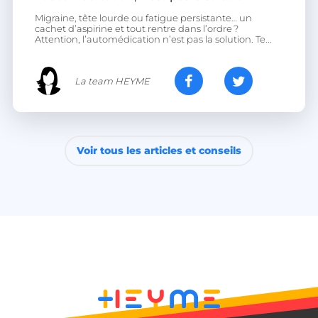
Migraine, tête lourde ou fatigue persistante… un
cachet d’aspirine et tout rentre dans l’ordre ?
CookieScriptConsent
CookieScript
Attention, l’automédication n’est pas la solution. Te...
.heyme.care
La team HEYME
Voir tous les articles et conseils
VISITOR_PRIVACY_METADATA
YouTube
.youtube.com