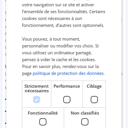
mélasse et aussi de la feuille d’aluminium.
votre navigation sur ce site et activer
l’ensemble de ses fonctionnalités. Certains
Seulement 3% des métaux lourds restent dans l’eau du
cookies sont nécessaires à son
narguilé. Les 97% de ces métaux sont dans la fumée que tu
fonctionnement, d’autres sont optionnels.
aspires. Un narguilé d’une durée moyenne d'une heure
équivaut à un paquet de cigarettes. La fumée du narguilé
Vous pouvez, à tout moment,
contient donc les mêmes substances fortement toxiques,
personnaliser ou modifier vos choix. Si
qui favorisent l'apparition de maladies chez les fumeurs de
vous utilisez un ordinateur partagé,
cigarettes mais en plus grandes quantités.
pensez à vider le cache et les cookies.
La chicha, une pratique lourde de conséquences
Pour en savoir plus, rendez-vous sur la
page
politique de protection des données.
Le fumeur de narguilé dont la consommation est régulière
risque les mêmes maladies qu’un fumeur de cigarettes, à
Strictement
Performance
Ciblage
savoir :
nécessaires
les maladies pulmonaires (bronchopneumopathies,
bronchites chroniques…) ;
les maladies cardiovasculaires ou les
AVC
(Accident
Fonctionnalité
Non classifiés
Vasculaire Cérébral) ;
les cancers notamment le cancer du poumon, de la