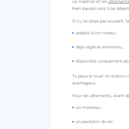
Le matériel et les
vêtements
bien équipé sans trop dépen
__lc_cst
Si tu ne skies pas souvent, la
heyme_session
adapté à ton niveau ;
PERSISTID
déjà réglé et entretenu ;
__oauth_redirect_d
disponible uniquement pou
CookieScriptConse
Tu peux le louer en station,
avantageux.
Pour les vêtements, avant de
VISITOR_PRIVACY_
un manteau ;
un pantalon de ski ;