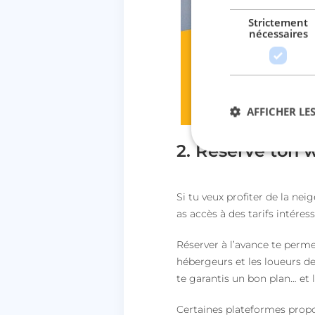
Strictement
nécessaires
AFFICHER LES
2. Réserve ton 
Str
Si tu veux profiter de la neig
Les cookies stricteme
as accès à des tarifs intéres
la gestion des compte
Nom
Réserver à l’avance te permet
session_uuid
hébergeurs et les loueurs de 
te garantis un bon plan… et la
lccst
Certaines plateformes propo