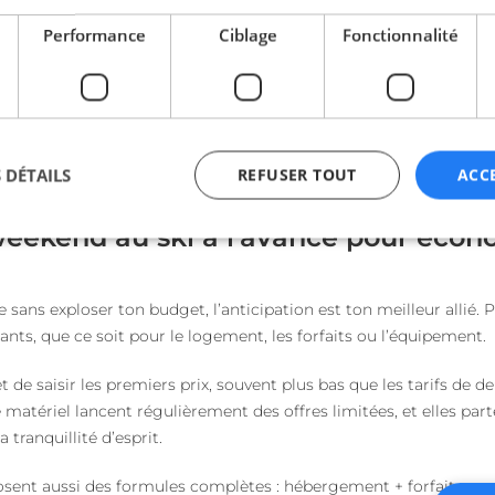
Performance
Ciblage
Fonctionnalité
 DÉTAILS
REFUSER TOUT
ACC
weekend au ski à l'avance pour écon
ictement nécessaires
Performance
Ciblage
Fonctionnalité
Non classi
e sans exploser ton budget, l’anticipation est ton meilleur allié. P
nt nécessaires habilitent des fonctionnalités de base du site Web telles que la connexio
sants, que ce soit pour le logement, les forfaits ou l’équipement.
s. Le site Web ne peut pas être utilisé correctement sans les cookies strictement nécess
Fournisseur / Domaine
Expiration
Description
 de saisir les premiers prix, souvent plus bas que les tarifs de d
beta-front.heyme.care
4
matériel lancent régulièrement des offres limitées, et elles parte
semaines
 tranquillité d’esprit.
2 jours
accounts.livechat.com
1 an 11
Nécessaire pour la fon
sent aussi des formules complètes : hébergement + forfait + mat
mois
fonction de boîte de 