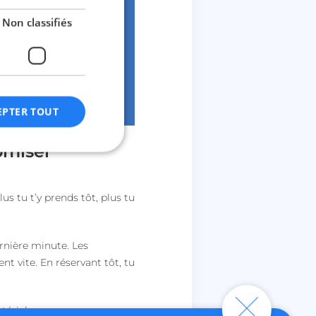
Non classifiés
EPTER TOUT
omiser
fiés
lus tu t’y prends tôt, plus tu
n des utilisateurs et
aires.
ernière minute. Les
nt vite. En réservant tôt, tu
ctionnalité de la
ériel.
discussion du site