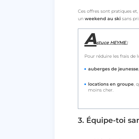
lccid
Ces offres sont pratiques et
un
weekend au ski
sans pri
persistid
A
to_event_consent_i
stuce HEYME :
__cf_bm
Pour réduire les frais de
auberges de jeunesse
X-AB
locations en groupe
, 
moins cher.
heyme_worldpass_s
li_gc
3. Équipe-toi sa
XSRF-TOKEN