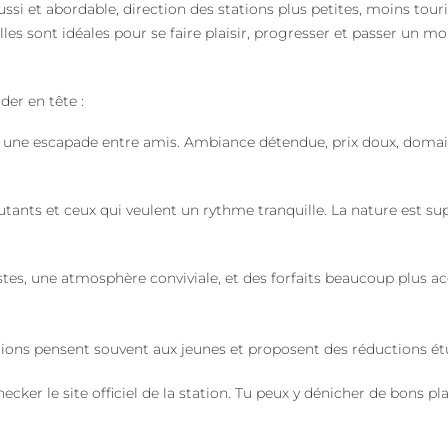
ssi et abordable, direction des stations plus petites, moins tou
lles sont idéales pour se faire plaisir, progresser et passer un m
der en tête :
r une escapade entre amis. Ambiance détendue, prix doux, domai
utants et ceux qui veulent un rythme tranquille. La nature est sup
istes, une atmosphère conviviale, et des forfaits beaucoup plus a
ions pensent souvent aux jeunes et proposent des réductions étud
hecker le site officiel de la station. Tu peux y dénicher de bons 