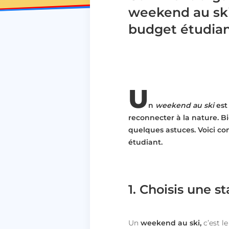
weekend au sk
budget étudian
U
n
weekend au ski
est
reconnecter à la nature. B
quelques astuces. Voici c
étudiant.
1. Choisis une 
Un
weekend au ski,
c’est l