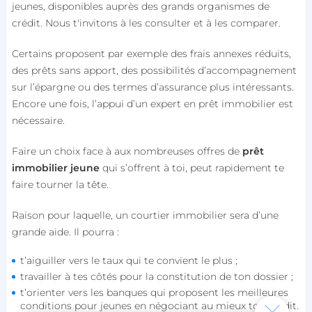
jeunes, disponibles auprès des grands organismes de
connexion des utilisateurs et la gestion des
comptes. Le site Web ne peut pas être utilisé
crédit. Nous t'invitons à les consulter et à les comparer.
correctement sans les cookies strictement
nécessaires.
Certains proposent par exemple des frais annexes réduits,
Nom
Fournisseur / Domaine
des prêts sans apport, des possibilités d’accompagnement
session_uuid
beta-front.heyme.care
sur l’épargne ou des termes d’assurance plus intéressants.
Encore une fois, l’appui d’un expert en prêt immobilier est
nécessaire.
lccst
accounts.livechat.com
Faire un choix face à aux nombreuses offres de
prêt
immobilier jeune
qui s’offrent à toi, peut rapidement te
faire tourner la tête.
lccid
accounts.livechat.com
Raison pour laquelle, un courtier immobilier sera d’une
grande aide. Il pourra :
t’aiguiller vers le taux qui te convient le plus ;
persistid
heyme.care
travailler à tes côtés pour la constitution de ton dossier ;
Politique de confidentialité de
to_event_consent_id
.heyme.care
Google
t’orienter vers les banques qui proposent les meilleures
conditions pour jeunes en négociant au mieux ton crédit.
__cf_bm
Cloudflare Inc.