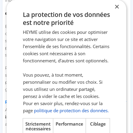
installation ?
×
La protection de vos données
👉
Assurance logement HEYME
est notre priorité
Et si ton futur logement nécessite quelques travaux avant
HEYME utilise des cookies pour optimiser
d’y poser tes valises (isolation, salle de bain, aménagement
votre navigation sur ce site et activer
sur-mesure...), tu peux aussi te faire accompagner de A à Z
l’ensemble de ses fonctionnalités. Certains
par des experts comme
Renovation Man
, qui proposent un
cookies sont nécessaires à son
suivi personnalisé et des artisans qualifiés.
fonctionnement, d’autres sont optionnels.
Renovation Man te garantit un juste prix pour tes travaux,
Vous pouvez, à tout moment,
sélectionne tes artisans, et t'accompagne, de l'idée
personnaliser ou modifier vos choix. Si
première jusqu'aux finitions. Reçois une estimation
vous utilisez un ordinateur partagé,
gratuite en 24H.
pensez à vider le cache et les cookies.
Profil jeune : un atout pour obtenir un prêt immobilier
Pour en savoir plus, rendez-vous sur la
Aux yeux des banques disposées à t’accorder un
prêt
page
politique de protection des données.
immobilier jeune
, ton profil possède de nombreux
Strictement
Performance
Ciblage
avantages :
nécessaires