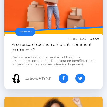
Logement
CookieScriptConsent
CookieScript
3 JUIN. 2026
4 MIN
.heyme.care
Assurance colocation étudiant : comment
ça marche ?
Découvre le fonctionnement et l'utilité d'une
assurance colocation étudiants tout en bénéficiant de
conseils pratiques pour sécuriser ton logement.
La team HEYME
VISITOR_PRIVACY_METADATA
YouTube
.youtube.com