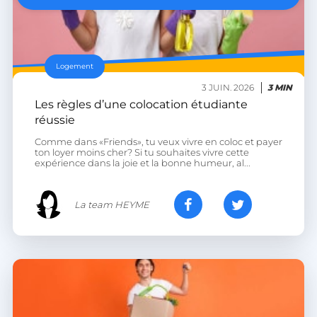
li_gc
LinkedIn Corporation
.linkedin.com
Logement
XSRF-TOKEN
.heyme.care
3 JUIN. 2026
3 MIN
Les règles d’une colocation étudiante
réussie
Comme dans «Friends», tu veux vivre en coloc et payer
ton loyer moins cher? Si tu souhaites vivre cette
expérience dans la joie et la bonne humeur, al...
__lc_cst
On Direct Business
Services Limited
.accounts.livechatinc.com
La team HEYME
heyme_session
.heyme.care
PERSISTID
worldpass.heyme.care
__oauth_redirect_detector
LiveChat
accounts.livechatinc.com