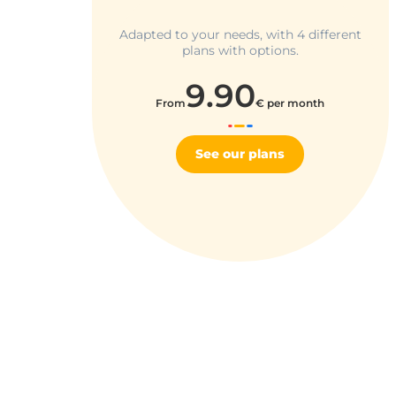
XSRF-TOKEN
Adapted to your needs, with 4 different
plans with options.
__lc_cst
9.90
From
€ per month
heyme_session
See our plans
PERSISTID
__oauth_redirect_d
CookieScriptConse
VISITOR_PRIVACY_