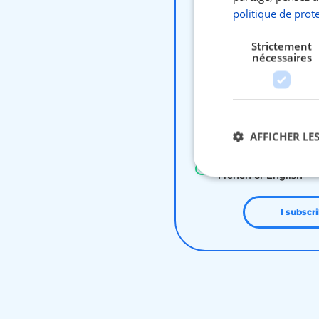
politique de prot
Reimbursement of ac
the 1st € throughou
Strictement
nécessaires
No advance payments
charges in the event 
REPATRIATION ASSIS
country of origin
Civil liability insura
AFFICHER LES
studies, private life)
24-hour medical tele
French or English
Str
I subscr
Les cookies stricteme
la gestion des compte
Nom
session_uuid