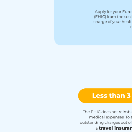
Apply for your Eur
(EHIC) from the soci
charge of your healt
Less than 3
The EHIC does not reimbur
medical expenses. To 
outstanding charges out of
travel insura
a