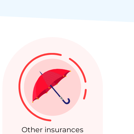
ctionnalité de la
discussion du site
ctionnalité de la
discussion du site
our faire la
humains et les
ique pour le site
 rapports valides
ur site Web.
ar l'exploitant du
 de tests multi-
n outil utilisé pour
le contenu du site
site Web de trouver
 édition du site.
le consentement des
 de cookies à des fins
Other insurances