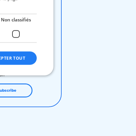
rom the very 1st level
n, routine care, pharmacy)
Non classifiés
yment required with a
yment card
insurance (internship,
 life)
ASSISTANCE to the
EPTER TOUT
in
l teleconsultation in
ish
fiés
subscribe
n des utilisateurs et
aires.