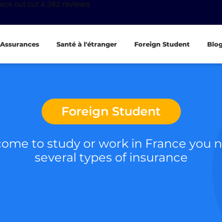
Assurances
Santé à l'étranger
Foreign Student
Blo
Foreign Student
come to study or work in France you 
several types of insurance