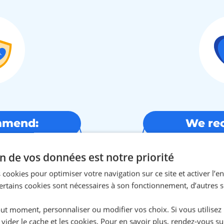
mmend:
We re
n de vos données est notre priorité
Schengen
Compleme
nce
in
 cookies pour optimiser votre navigation sur ce site et activer l’
Certains cookies sont nécessaires à son fonctionnement, d’autres 
 up to 90% of your
We offer 4 levels of
s repatriation in the
reimbursement of 
ut moment, personnaliser ou modifier vos choix. Si vous utilisez
d civil liability.
your basic needs: ho
me
 vider le cache et les cookies. Pour en savoir plus, rendez-vous su