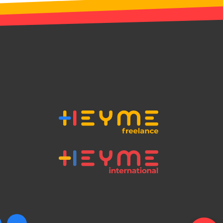
isiteur concernant
t paramètres de
llant à ce que leurs
norées lors des
ar le service
fier le trafic web
imer toute
 basée sur l'adresse
ssentiel pour
alités de sécurité
 fournir une
visiteurs
ctionnalité de la
discussion du site
pour rappeler les
sateur concernant
s sur le site.