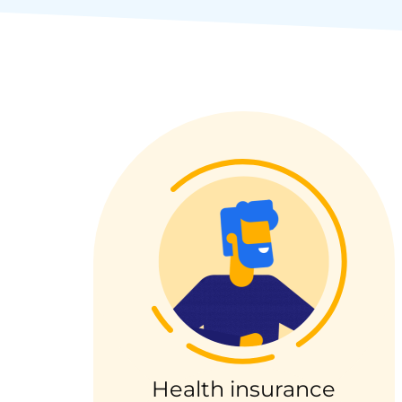
lccst
lccid
persistid
to_event_consent_i
__cf_bm
X-AB
heyme_worldpass_s
li_gc
Health insurance