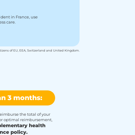
cident in France, use
ess care.
itizens of EU, EEA, Switzerland and United Kingdom.
an 3 months:
eimburse the total of your
or optimal reimbursement,
lementary health
nce policy.