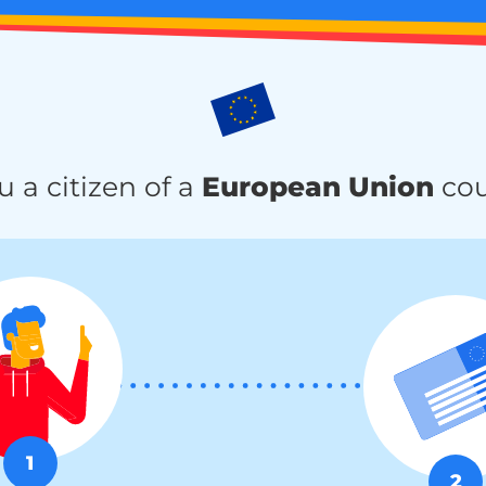
u a citizen of a
European Union
cou
1
2