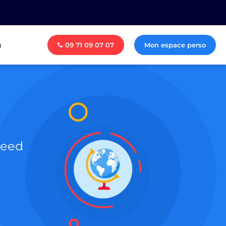
g
09 71 09 07 07
Mon espace perso
need