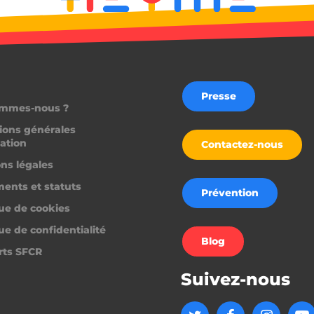
le consentement du v
diverses politiques e
confidentialité, en vei
préférences soient ho
prochaines sessions.
1 an
Ce cookie est utilisé p
Cloudflare, Inc.
CloudFlare pour identi
.podbean.com
de confiance et suppr
Presse
restriction de sécurité
ommes-nous ?
IP du visiteur. Il est e
soutenir les fonctionn
d'un site Web et pour
ions générales
protection contre les 
sation
Contactez-nous
malveillants.
ns légales
1 an 1
Nécessaire pour la fon
On Direct Business
mois
fonction de boîte de 
Services Limited
ents et statuts
Web.
.accounts.livechatinc.com
Prévention
que de cookies
ScriptConsent_194
.crossdomain.cookie-
1 an
script.com
que de confidentialité
freelance.heyme.care
Session
Blog
rts SFCR
.heyme.care
2 mois 4
Ce cookie est utilisé 
semaines
préférences de l'utili
Suivez-nous
l'utilisation des cookie
freelance.heyme.care
1 heure 59
minutes