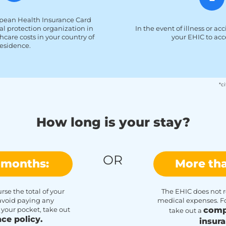
opean Health Insurance Card
al protection organization in
In the event of illness or ac
hcare costs in your country of
your EHIC to acc
residence.
*c
How long is your stay?
OR
 months:
More th
se the total of your
The EHIC does not r
avoid paying any
medical expenses. F
 your pocket, take out
comp
take out a
nce policy.
insura