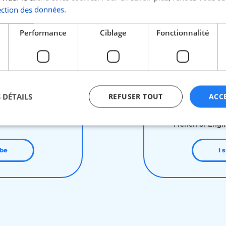
ection des données.
tual costs from
Full coverage f
t the Schengen area
(hospitalizatio
Performance
Ciblage
Fonctionnalité
 required for
No advance pa
of hospitalization
third-party pa
TANCE to the
Civil liability 
studies, private
nce (internship,
REPATRIATION 
 DÉTAILS
REFUSER TOUT
ACC
country of orig
consultation in
24-hour medica
French or Engl
ictement nécessaires
Performance
Ciblage
Fonctionnalité
Non classi
ibe
I 
nt nécessaires habilitent des fonctionnalités de base du site Web telles que la connexio
s. Le site Web ne peut pas être utilisé correctement sans les cookies strictement nécess
Fournisseur / Domaine
Expiration
Description
beta-front.heyme.care
4
semaines
2 jours