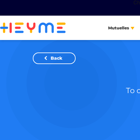
Mutuelles
Back
To 