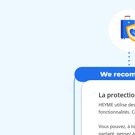
We reco
La protectio
Worldpass 
insura
HEYME utilise des
fonctionnalités. 
Travel insurance covers
medical expenses, as well a
Vous pouvez, à to
event of an emergency an
partagé, pensez à