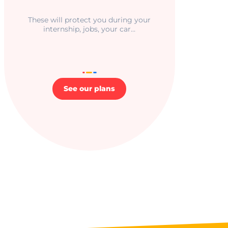
r aider à la sécurité
les attaques de
These will protect you during your
es intersites.
internship, jobs, your car…
ctionnalité de la
discussion du site
See our plans
pour prendre en
ité de connexion en
irection finale une
hentification OAuth
ar le service Cookie-
riser les
ntement des
 cookies. Il est
nière de cookies
nctionne
pour stocker le
isateur et les choix
r leur interaction
stre les données sur