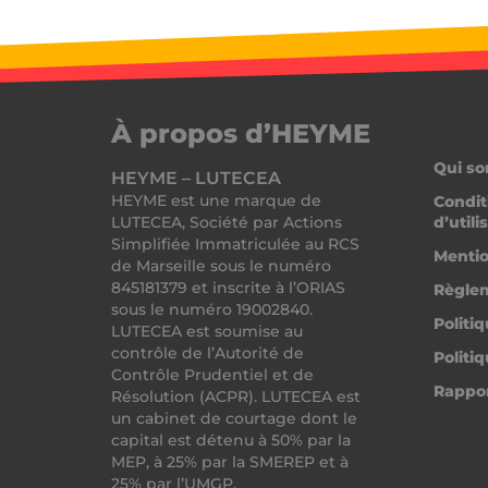
cf_clearance
À propos d’HEYME
Qui s
HEYME – LUTECEA
HEYME est une marque de
Condit
LUTECEA, Société par Actions
d’utili
Simplifiée Immatriculée au RCS
Mentio
__lc_cid
de Marseille sous le numéro
845181379 et inscrite à l’ORIAS
Règlem
sous le numéro 19002840.
Politi
CrossDomainCookie
LUTECEA est soumise au
contrôle de l’Autorité de
Politi
PERSISTID
Contrôle Prudentiel et de
Rappo
Résolution (ACPR). LUTECEA est
_tt_enable_cookie
un cabinet de courtage dont le
capital est détenu à 50% par la
MEP, à 25% par la SMEREP et à
freelance_session
25% par l’UMGP.