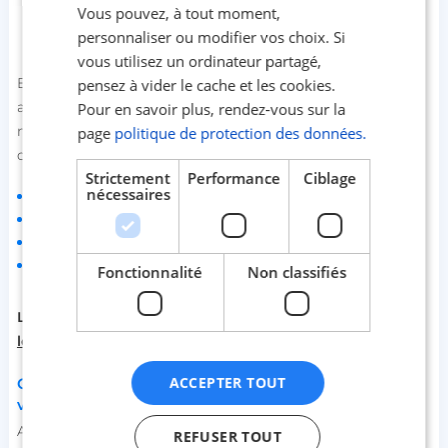
Vous pouvez, à tout moment,
prix d’achat, sur présentation de la facture qui sert de
preuve.
personnaliser ou modifier vos choix. Si
vous utilisez un ordinateur partagé,
En cas de sinistre, tu dois rapidement faire une déclaration
pensez à vider le cache et les cookies.
auprès de ton assureur. Tu dois faire une estimation des
Pour en savoir plus, rendez-vous sur la
montants des dommages subis et rassembler tous les
page
politique de protection des données.
documents permettant l’indemnisation comme :
Strictement
Performance
Ciblage
nécessaires
les photos
les témoignages
un dépôt de plainte
les factures des biens
Fonctionnalité
Non classifiés
Lire aussi :
Assurance‌ ‌habitation‌ ‌:‌ ‌la‌ ‌démarche‌ ‌à‌ ‌suivre‌
‌lors‌ ‌d'un‌ ‌sinistre‌ ‌
ACCEPTER TOUT
Comment sécuriser ton appart quand tu pars en
vacances ?
Avant de partir en vacances, n’oublie pas ces quelques
REFUSER TOUT