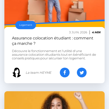
__lc_cst
On Direct Business
Services Limited
.accounts.livechatinc.com
heyme_session
.heyme.care
Logement
3 JUIN. 2026
4 MIN
PERSISTID
worldpass.heyme.care
Assurance colocation étudiant : comment
__oauth_redirect_detector
LiveChat
ça marche ?
accounts.livechatinc.com
Découvre le fonctionnement et l'utilité d'une
assurance colocation étudiants tout en bénéficiant de
conseils pratiques pour sécuriser ton logement.
La team HEYME
CookieScriptConsent
CookieScript
.heyme.care