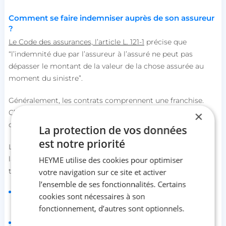
Comment se faire indemniser auprès de son assureur
?
Le Code des assurances, l’article L. 121-1
précise que
“l’indemnité due par l’assureur à l’assuré ne peut pas
dépasser le montant de la valeur de la chose assurée au
moment du sinistre”.
Généralement, les contrats comprennent une franchise.
C’est une somme correspondante aux dommages que tu
×
dois prendre en charge.
La protection de vos données
est notre priorité
L’évaluation des préjudices causés aux biens est basée sur
la valeur déclarée avant le sinistre. Ton assureur
HEYME utilise des cookies pour optimiser
t’indemnise en prenant en considération deux notions :
votre navigation sur ce site et activer
l’ensemble de ses fonctionnalités. Certains
la valeur d’usage : elle prend en compte l’usure normale
cookies sont nécessaires à son
des biens et leur dépréciation (obsolescence après X
fonctionnement, d’autres sont optionnels.
temps d’achat) ;
la valeur à neuf : elle permet une indemnisation sur le