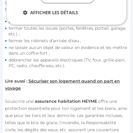
gestes simples pour t’épargner les mauvaises surprises à
ton retour. Par exemple, tu peux :
AFFICHER LES DÉTAILS
prévenir tes voisins de la durée de ton absence ;
fermer toutes les issues (portes, fenêtres, portail, garage,
etc.) ;
Strictement nécessaires
Performance
fermer les robinets d’arrivée d’eau ;
Ciblage
Fonctionnalité
Non classifiés
ne laisser aucun objet de valeur en évidence et les mettre
dans un coffre-fort ;
Les cookies strictement nécessaires habilitent des
débrancher les appareils électriques (TV, four, grille-pain,
fonctionnalités de base du site Web telles que la
PC, radio, chauffe-eau, etc.).
connexion des utilisateurs et la gestion des
comptes. Le site Web ne peut pas être utilisé
correctement sans les cookies strictement
nécessaires.
Lire aussi :
Sécuriser son logement quand on part en
voyage
Nom
Fournisseur / Domaine
session_uuid
beta-front.heyme.care
Souscrire une
assurance habitation HEYME
offre une
protection essentielle pour ton logement et tes biens, ainsi
lccst
accounts.livechat.com
que pour les tiers et leur domicile. Les garanties incluses,
telles que le bris de glace, l'incendie, la Responsabilité
civile, les dégâts des eaux, etc. assurent une couverture