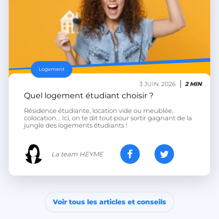
Logement
VISITOR_PRIVACY_METADATA
YouTube
3 JUIN. 2026
2 MIN
.youtube.com
Quel logement étudiant choisir ?
Résidence étudiante, location vide ou meublée,
colocation... Ici, on te dit tout pour sortir gagnant de la
jungle des logements étudiants !
La team HEYME
Voir tous les articles et conseils