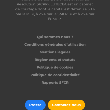
Résolution (ACPR). LUTECEA est un cabinet
de courtage dont le capital est détenu à 50%
CrossDomainCookieScriptConsent_194
.crossdomain.cookie-
script.com
par la MEP, à 25% par la SMEREP et à 25% par
l’UMGP.
PERSISTID
freelance.heyme.care
_tt_enable_cookie
.heyme.care
Qui sommes-nous ?
Conditions générales d’utilisation
Mentions légales
Règlements et statuts
freelance_session
freelance.heyme.care
Politique de cookies
Politique de confidentialité
Rapports SFCR
Fournisseur /
Nom
Expiration
Fournisseur /
Domaine
Nom
Expiration
Description
Domaine
Fournisseur /
Nom
Expiration
Descr
ttcsid_CC6UKMJC77UBI707LNT0
.heyme.care
2 mois 4
Domaine
semaines
MUID
1 an
Ce cookie est
Microsoft
Fournisseur /
Presse
Contactez-nous
Nom
Expiration
Description
largement
_clck
Corporation
.heyme.care
1 an
Ce co
Domaine
__Secure-YNID
.youtube.com
5 mois 4
utilisé dans
.bing.com
utili