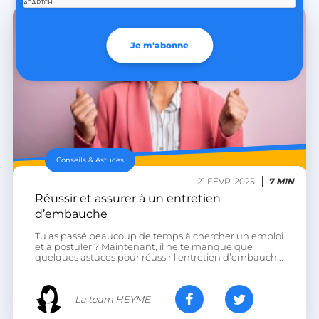
heyme_worldpass_session
worldpass.heyme.care
Je m'abonne
li_gc
LinkedIn Corporation
.linkedin.com
XSRF-TOKEN
.heyme.care
Conseils & Astuces
21 FÉVR. 2025
7 MIN
Réussir et assurer à un entretien
d’embauche
__lc_cst
On Direct Business
Tu as passé beaucoup de temps à chercher un emploi
Services Limited
et à postuler ? Maintenant, il ne te manque que
.accounts.livechatinc.com
quelques astuces pour réussir l’entretien d’embauch...
heyme_session
.heyme.care
La team HEYME