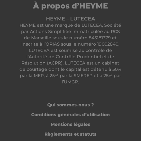
À propos d’HEYME
HEYME – LUTECEA
HEYME est une marque de LUTECEA, Société
par Actions Simplifiée Immatriculée au RCS
freelance_session
freelance.heyme.care
de Marseille sous le numéro 845181379 et
inscrite à l’ORIAS sous le numéro 19002840.
LUTECEA est soumise au contrôle de
l’Autorité de Contrôle Prudentiel et de
Résolution (ACPR). LUTECEA est un cabinet
de courtage dont le capital est détenu à 50%
Fournisseur /
Nom
Expiration
par la MEP, à 25% par la SMEREP et à 25% par
Fournisseur /
Domaine
Nom
Expiration
Description
Domaine
Fournisseur /
l’UMGP.
Nom
Expiration
Descr
ttcsid_CC6UKMJC77UBI707LNT0
.heyme.care
2 mois 4
Domaine
semaines
MUID
1 an
Ce cookie est
Microsoft
Fournisseur /
Nom
Expiration
Description
largement
_clck
Corporation
.heyme.care
1 an
Ce co
Domaine
__Secure-YNID
.youtube.com
5 mois 4
utilisé dans
.bing.com
utili
semaines
mon Microsoft
suivr
Qui sommes-nous ?
to_subid_v2
.heyme.care
1 mois 1
comme
inter
semaine
ttcsid
.heyme.care
identifiant
2 mois 4
l'en
Conditions générales d’utilisation
utilisateur
semaines
des
to_cashback_v2
.heyme.care
4
unique. Il peut
utili
semaines
Mentions légales
être défini par
heyme_cms_session
cms.heyme.care
1 heure 59
le si
2 jours
des scripts
minutes
afin
Règlements et statuts
Microsoft
d'amé
sc_at
1 an
Utilisé pour
Snap Inc.
intégrés. On
to_consent_v2
.heyme.care
1 an 3
l'exp
identifier u
.snapchat.com