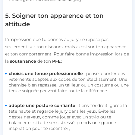
Ciblage
Fonctionnalité
Non classifiés
5. Soigner ton apparence et ton
Les cookies strictement nécessaires habilitent des
fonctionnalités de base du site Web telles que la
attitude
connexion des utilisateurs et la gestion des
comptes. Le site Web ne peut pas être utilisé
correctement sans les cookies strictement
L’impression que tu donnes au jury ne repose pas
nécessaires.
seulement sur ton discours, mais aussi sur ton apparence
Nom
Fournisseur / Domaine
et ton comportement. Pour faire bonne impression lors de
session_uuid
beta-front.heyme.care
la
soutenance
de ton
PFE
:
choisis une tenue professionnelle
: pense à porter des
lccst
accounts.livechat.com
vêtements adaptés aux codes de ton établissement. Une
chemise bien repassée, un tailleur ou un costume ou une
tenue soignée peuvent faire toute la différence ;
adopte une posture confiante
: tiens-toi droit, garde la
lccid
accounts.livechat.com
tête haute et regarde le jury dans les yeux. Évite les
gestes nerveux, comme jouer avec un stylo ou te
balancer et si tu te sens stressé, prends une grande
inspiration pour te recentrer ;