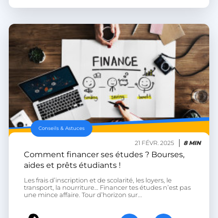
PERSISTID
worldpass.heyme.care
__oauth_redirect_detector
LiveChat
accounts.livechatinc.com
CookieScriptConsent
CookieScript
.heyme.care
Conseils & Astuces
21 FÉVR. 2025
8 MIN
Comment financer ses études ? Bourses,
aides et prêts étudiants !
Les frais d’inscription et de scolarité, les loyers, le
transport, la nourriture… Financer tes études n’est pas
une mince affaire. Tour d’horizon sur...