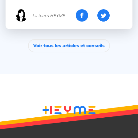
La team HEYME
Voir tous les articles et conseils
__lc_cid
On Direct Business
Services Limited
.accounts.livechatinc.com
CrossDomainCookieScriptConsent_194
.crossdomain.cookie-
script.com
PERSISTID
freelance.heyme.care
_tt_enable_cookie
.heyme.care