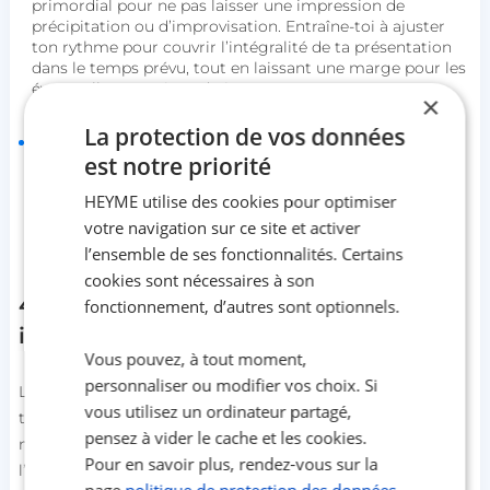
primordial pour ne pas laisser une impression de
précipitation ou d’improvisation. Entraîne-toi à ajuster
ton rythme pour couvrir l’intégralité de ta présentation
dans le temps prévu, tout en laissant une marge pour les
éventuelles questions du jury ;
×
La protection de vos données
travailler ton
langage corporel
: ton attitude et tes
est notre priorité
gestes jouent un rôle crucial dans la manière dont tu
présentes la
soutenance
de ton
PFE
. Maintiens une
HEYME utilise des cookies pour optimiser
posture droite et ouverte, regarde le jury dans les yeux
pour établir une connexion, et accompagne tes propos
votre navigation sur ce site et activer
de gestes naturels qui renforcent ton message.
l’ensemble de ses fonctionnalités. Certains
cookies sont nécessaires à son
4. Anticiper les questions et
fonctionnement, d’autres sont optionnels.
interrogations du jury
Vous pouvez, à tout moment,
personnaliser ou modifier vos choix. Si
Le jury ne se contentera pas d’évaluer la
soutenance
de
vous utilisez un ordinateur partagé,
ton
PFE
, il testera également ta capacité à répondre de
pensez à vider le cache et les cookies.
manière pertinente à ses questions. Cet échange est
Pour en savoir plus, rendez-vous sur la
l’occasion de montrer ta maîtrise du sujet, mais il peut