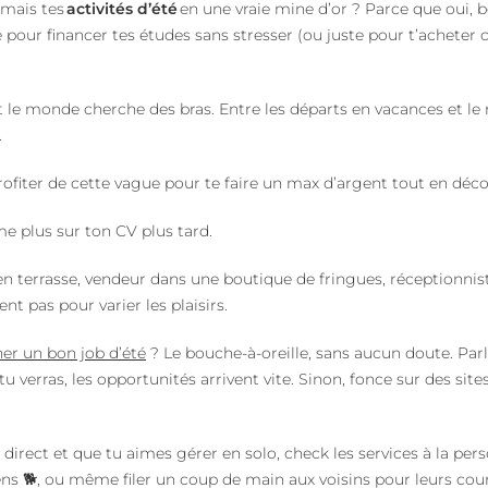
rmais tes
activités d’été
en une vraie mine d’or ? Parce que oui, 
 pour financer tes études sans stresser (ou juste pour t’acheter ce
ut le monde cherche des bras. Entre les départs en vacances et le 
.
rofiter de cette vague pour te faire un max d’argent tout en dé
me plus sur ton CV plus tard.
en terrasse, vendeur dans une boutique de fringues, réceptionnis
t pas pour varier les plaisirs.
er un bon job d’été
? Le bouche-à-oreille, sans aucun doute. Parl
tu verras, les opportunités arrivent vite. Sinon, fonce sur des s
 direct et que tu aimes gérer en solo, check les services à la pe
ens
🐕
, ou même filer un coup de main aux voisins pour leurs cour