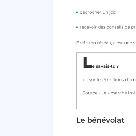
lccid
décrocher un job
;
recevoir des conseils de p
persistid
to_event_consent_i
Bref
:
ton réseau, c’est une v
__cf_bm
L
e savais-tu ?
X-AB
« … sur les 9 millions d'e
Source -
Le « marché invi
heyme_worldpass_s
li_gc
Le bénévolat
XSRF-TOKEN