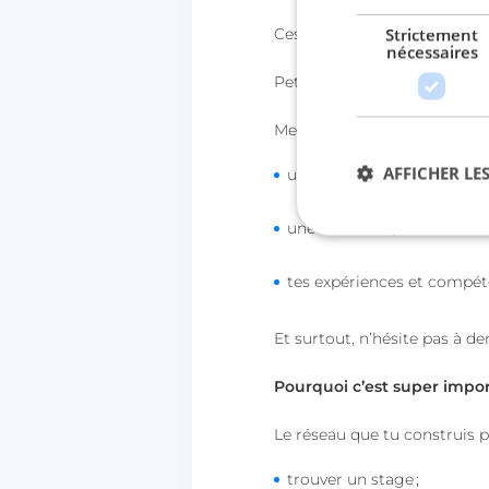
Strictement
Ces
activités d’été
sont idéa
nécessaires
Petit conseil important
👇
Mets à jour ton profil LinkedI
AFFICHER LES
une photo propre
;
une bio claire
;
Str
tes expériences et compét
Les cookies stricteme
Et surtout, n’hésite pas à 
la gestion des compte
Nom
Pourquoi c’est super impor
session_uuid
Le réseau que tu construis 
lccst
trouver un stage
;