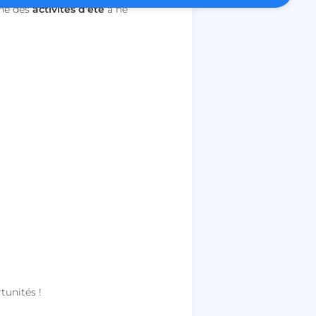
une des
activités d’été
à ne
es intersites.
ctionnalité de la
discussion du site
pour prendre en
ité de connexion en
irection finale une
hentification OAuth
ar le service Cookie-
riser les
ntement des
 cookies. Il est
nière de cookies
nctionne
pour stocker le
isateur et les choix
r leur interaction
tunités !
stre les données sur
isiteur concernant
t paramètres de