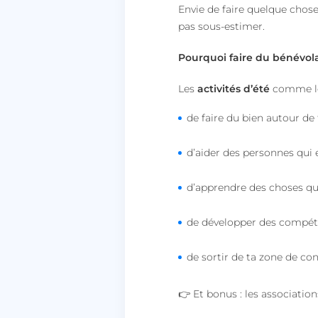
Envie de faire quelque chose
pas sous-estimer.
__lc_cst
Pourquoi faire du bénévola
heyme_session
Les
activités d’été
comme le
PERSISTID
de faire du bien autour de 
__oauth_redirect_d
d’aider des personnes qui 
CookieScriptConse
d’apprendre des choses que
de développer des compét
de sortir de ta zone de con
VISITOR_PRIVACY_
👉
Et bonus : les association