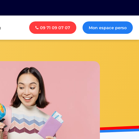
g
09 71 09 07 07
Mon espace perso