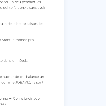
bosser un peu pendant les
 qui te fait envie sans avoir
rush de la haute saison, les
couvrant le monde pro.
te dans un hôtel…
e autour de toi, balance un
ites comme
JOBAVIZ
, ils sont
rsonne
👀
Genre jardinage,
ses.