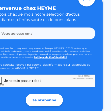
envenue chez HEYME
ctionnalité de la
discussion du site
ois chaque mois notre sélection d'actus
diantes, d'infos santé et de bons plans
our faire la
humains et les
ique pour le site
e adresse électronique est uniquement utilisée par HEYME LUTECEA en tant que
 rapports valides
nsable de traitement, pour vous adresser les informations relatives à nos produits et
ur site Web.
es. Pour en savoir plus sur la gestion de vos données personnelles et pour exercer vos
, veuillez-vous reporter à notre
Politique de Confidentialité
.
ar l'exploitant du
'ait été publiée… »
Je souhaite recevoir par courriel des informations sur les produits et
 de tests multi-
n outil utilisé pour
services de HEYME LUTECEA*
le contenu du site
site Web de trouver
reCaptcha
 édition du site.
Confidentialité
-
Conditions
Je ne suis pas un robot
le consentement des
 de cookies à des fins
Je m'abonne
r aider à la sécurité
les attaques de