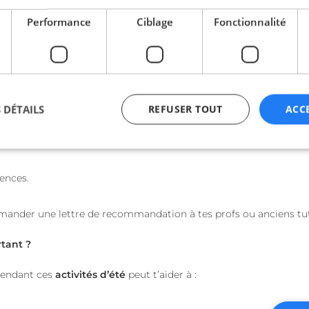
Performance
Ciblage
Fonctionnalité
les pour rencontrer des personnes qui partagent tes centres d’int
n et rends-le attractif avec :
 DÉTAILS
REFUSER TOUT
ACC
ictement nécessaires
Performance
Ciblage
Fonctionnalité
Non classi
ences.
nt nécessaires habilitent des fonctionnalités de base du site Web telles que la connexio
demander une lettre de recommandation à tes profs ou anciens tu
s. Le site Web ne peut pas être utilisé correctement sans les cookies strictement nécess
Fournisseur / Domaine
Expiration
Description
tant ?
beta-front.heyme.care
4
semaines
2 jours
pendant ces
activités d’été
peut t’aider à :
accounts.livechat.com
1 an 11
Nécessaire pour la fon
mois
fonction de boîte de 