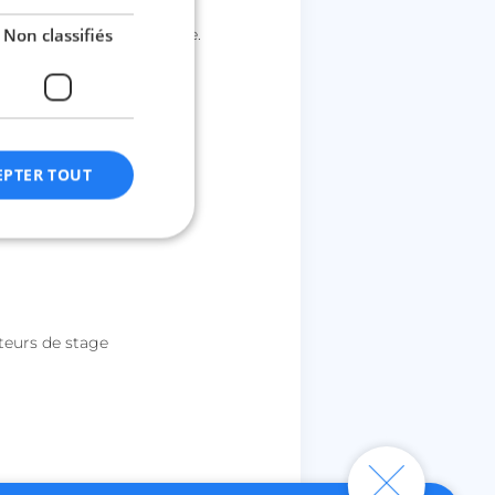
Non classifiés
érêt et élargir ton cercle.
EPTER TOUT
fiés
n des utilisateurs et
teurs de stage
aires.
ctionnalité de la
discussion du site