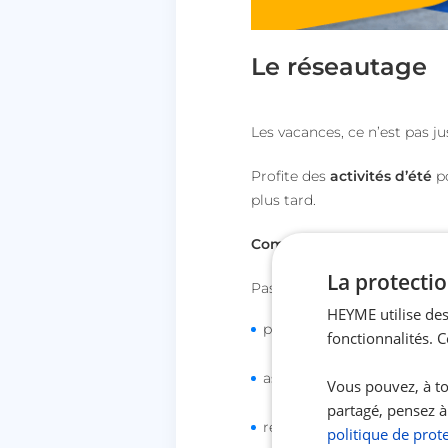
Le réseautage
Les vacances, ce n’est pas ju
Profite des
activités d’été
po
plus tard.
Comment réseauter effica
La protectio
Pas besoin d’être un expert
HEYME utilise des
participe à des événement
fonctionnalités. 
assiste à des webinaires
;
Vous pouvez, à to
partagé, pensez à
rejoins des groupes ou c
politique de prot