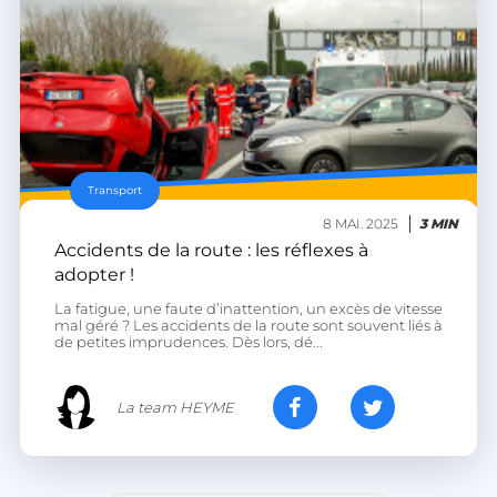
Transport
8 MAI. 2025
3 MIN
Accidents de la route : les réflexes à
adopter !
La fatigue, une faute d’inattention, un excès de vitesse
mal géré ? Les accidents de la route sont souvent liés à
de petites imprudences. Dès lors, dé...
La team HEYME