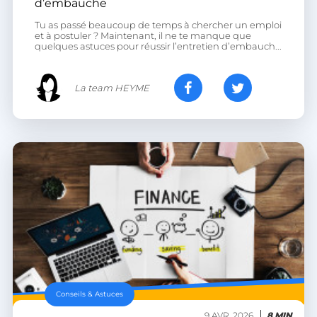
d’embauche
Tu as passé beaucoup de temps à chercher un emploi
XSRF-TOKEN
.heyme.care
et à postuler ? Maintenant, il ne te manque que
quelques astuces pour réussir l’entretien d’embauch...
La team HEYME
__lc_cst
On Direct Business
Services Limited
.accounts.livechatinc.com
heyme_session
.heyme.care
PERSISTID
worldpass.heyme.care
__oauth_redirect_detector
LiveChat
accounts.livechatinc.com
Conseils & Astuces
9 AVR. 2026
8 MIN