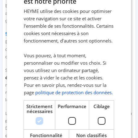
est notre priorité
En plus d’être agréable, ce job étudiant procure quelques
HEYME utilise des cookies pour optimiser
avantages dans certains cas, comme la possibilité de
votre navigation sur ce site et activer
garder les achats effectués.
l’ensemble de ses fonctionnalités. Certains
cookies sont nécessaires à son
Serveur ou barman
fonctionnement, d’autres sont optionnels.
En tant qu’étudiant, il sera facile pour toi de trouver un job
dans les restaurants d’hôtels, surtout si tu es totalement
Vous pouvez, à tout moment,
disponible les soirs et les week-ends.
personnaliser ou modifier vos choix. Si
vous utilisez un ordinateur partagé,
Serveur et barman font partie, à n’en pas douter, des
jobs
pensez à vider le cache et les cookies.
étudiants les mieux payés
, à condition d’être au
Pour en savoir plus, rendez-vous sur la
minimum : bienveillant, souriant et sympa. Par ailleurs, ta
page
politique de protection des données.
rémunération augmente au fur et à mesure que tu reçois
les pourboires des clients satisfaits.
Strictement
Performance
Ciblage
nécessaires
Les horaires de nuit varient entre 21h et 6h du matin, raison
pour laquelle ces jobs sont mieux payés que les autres.
Dans la plupart des cas, tu auras droit à une prime de nuit
Fonctionnalité
Non classifiés
en guise de « dédommagement ».