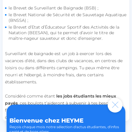
Nom
Fournisseur / Domaine
le Brevet de Surveillant de Baignade (BSB) ;
session_uuid
beta-front.heyme.care
le Brevet National de Sécurité et de Sauvetage Aquatique
(BNSSA) ;
le Brevet d’Etat d’Éducateur Sportif des Activités de la
lccst
accounts.livechat.com
Natation (BEESAN), qui te permet d’avoir le titre de
maître-nageur sauveteur et donc d’enseigner.
Surveillant de baignade est un job à exercer lors des
lccid
accounts.livechat.com
vacances d’été, dans des clubs de vacances, en centres de
loisirs ou dans différents campings. Tu peux même être
nourri et hébergé, à moindre frais, dans certains
établissements.
persistid
heyme.care
Considéré comme étant
les jobs étudiants les mieux
Politique de confidentialité de
to_event_consent_id
.heyme.care
Google
payés
, ces boulots t’aideront à subvenir à tes besoins
financiers tout en t’aidant à acquérir de précieuses
__cf_bm
Cloudflare Inc.
.linkedin.com
compétences pour l’avenir.
Bienvenue chez HEYME
Reçois chaque mois notre sélection d'actus étudiantes, d'infos
santé et de bons plans