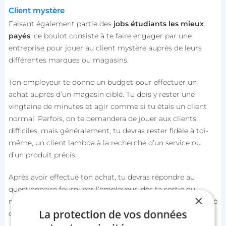
Client mystère
Faisant également partie des
jobs étudiants les mieux
payés
, ce boulot consiste à te faire engager par une
entreprise pour jouer au client mystère auprès de leurs
différentes marques ou magasins.
Ton employeur te donne un budget pour effectuer un
achat auprès d’un magasin ciblé. Tu dois y rester une
vingtaine de minutes et agir comme si tu étais un client
normal. Parfois, on te demandera de jouer aux clients
difficiles, mais généralement, tu devras rester fidèle à toi-
même, un client lambda à la recherche d’un service ou
d’un produit précis.
Après avoir effectué ton achat, tu devras répondre au
questionnaire fourni par l’employeur, dès ta sortie du
×
magasin. Ce document concerne, le plus souvent, la qualité
La protection de vos données
du service et l’accueil des clients.