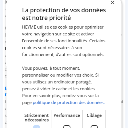
×
jeune conducteur, les compagnies d'assurance peuvent
appliquer des tarifs plus élevés, en raison du manque
La protection de vos données
d'expérience au volant.
est notre priorité
HEYME utilise des cookies pour optimiser
Les antécédents de conduite, tels que les accidents,
les
votre navigation sur ce site et activer
infractions au code de la route
, les retraits de permis ou les
l’ensemble de ses fonctionnalités. Certains
condamnations, peuvent également influencer le coût de
cookies sont nécessaires à son
l'assurance
. Si le
conducteur secondaire
a un dossier de
fonctionnement, d’autres sont optionnels.
conduite avec des sinistres antérieurs ou des infractions,
cela peut entraîner une augmentation de la prime
Vous pouvez, à tout moment,
d'assurance, car les compagnies d'assurance considèrent
personnaliser ou modifier vos choix. Si
qu'il présente un risque plus élevé de causer un accident.
vous utilisez un ordinateur partagé,
Et si le conducteur secondaire utilise le véhicule
pensez à vider le cache et les cookies.
régulièrement ?
Pour en savoir plus, rendez-vous sur la
Le principe est simple. Le conducteur principal est celui qui
page
politique de protection des données.
utilise le véhicule le plus souvent. Si le conducteur
Strictement
Performance
Ciblage
secondaire l'utilise quotidiennement, cela peut être
nécessaires
considéré comme une fraude à l'assurance car l'assureur