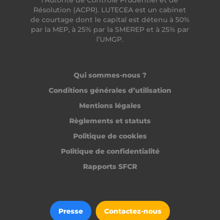
Résolution (ACPR). LUTECEA est un cabinet
de courtage dont le capital est détenu à 50%
par la MEP, à 25% par la SMEREP et à 25% par
l’UMGP.
Qui sommes-nous ?
__lc_cid
On Direct Business
Services Limited
Conditions générales d’utilisation
.accounts.livechatinc.com
Mentions légales
Règlements et statuts
CrossDomainCookieScriptConsent_194
.crossdomain.cookie-
Politique de cookies
script.com
PERSISTID
freelance.heyme.care
Politique de confidentialité
_tt_enable_cookie
.heyme.care
Rapports SFCR
Presse
Contactez-nous