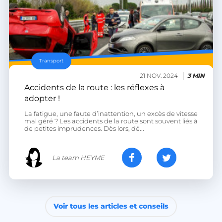
Transport
CookieScriptConsent
CookieScript
21 NOV. 2024
3 MIN
.heyme.care
Accidents de la route : les réflexes à
adopter !
La fatigue, une faute d’inattention, un excès de vitesse
mal géré ? Les accidents de la route sont souvent liés à
de petites imprudences. Dès lors, dé...
La team HEYME
VISITOR_PRIVACY_METADATA
YouTube
.youtube.com
Voir tous les articles et conseils