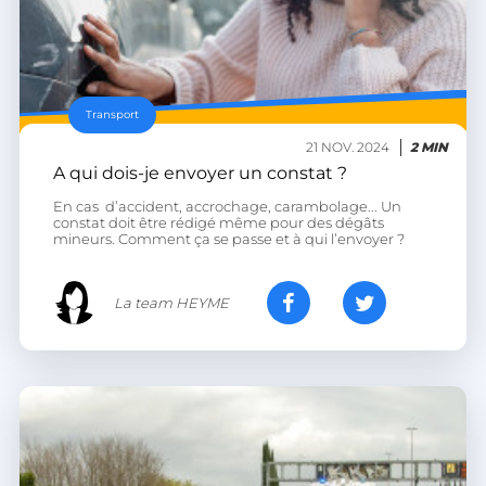
.linkedin.com
XSRF-TOKEN
.heyme.care
Transport
21 NOV. 2024
2 MIN
A qui dois-je envoyer un constat ?
En cas d’accident, accrochage, carambolage... Un
constat doit être rédigé même pour des dégâts
mineurs. Comment ça se passe et à qui l’envoyer ?
__lc_cst
On Direct Business
Services Limited
.accounts.livechatinc.com
La team HEYME
heyme_session
.heyme.care
PERSISTID
worldpass.heyme.care
__oauth_redirect_detector
LiveChat
accounts.livechatinc.com