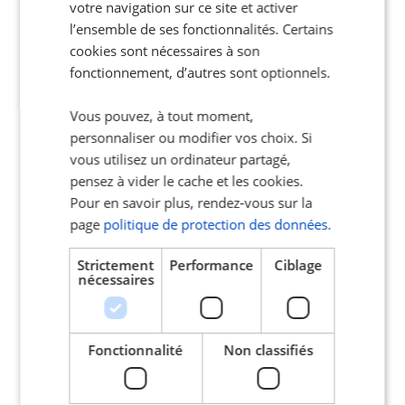
accompagnement à tout moment
votre navigation sur ce site et activer
l’ensemble de ses fonctionnalités. Certains
App Store
Play Store
cookies sont nécessaires à son
fonctionnement, d’autres sont optionnels.
Vous pouvez, à tout moment,
personnaliser ou modifier vos choix. Si
vous utilisez un ordinateur partagé,
Nos adhérents
pensez à vider le cache et les cookies.
Pour en savoir plus, rendez-vous sur la
sont
satisfaits
page
politique de protection des données.
et ils le disent !
Strictement
Performance
Ciblage
nécessaires
Fonctionnalité
Non classifiés