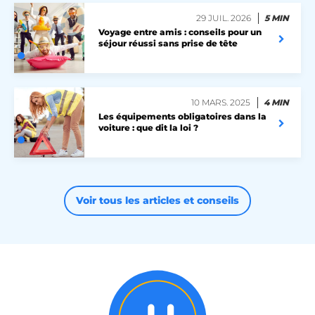
29 JUIL. 2026
5 MIN
X-AB
Stack Exchange Inc.
Voyage entre amis : conseils pour un
sc-static.net
séjour réussi sans prise de tête
10 MARS. 2025
4 MIN
Les équipements obligatoires dans la
voiture : que dit la loi ?
Voir tous les articles et conseils
heyme_worldpass_session
worldpass.heyme.care
li_gc
LinkedIn Corporation
.linkedin.com
XSRF-TOKEN
.heyme.care