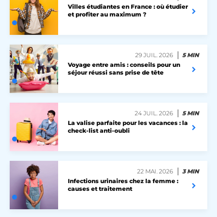
Villes étudiantes en France : où étudier
et profiter au maximum ?
lccst
accounts.livechat.com
29 JUIL. 2026
5 MIN
Voyage entre amis : conseils pour un
séjour réussi sans prise de tête
lccid
accounts.livechat.com
24 JUIL. 2026
5 MIN
persistid
heyme.care
La valise parfaite pour les vacances : la
check-list anti-oubli
Politique de confidentialité de
to_event_consent_id
.heyme.care
Google
__cf_bm
Cloudflare Inc.
.linkedin.com
22 MAI. 2026
3 MIN
Infections urinaires chez la femme :
causes et traitement