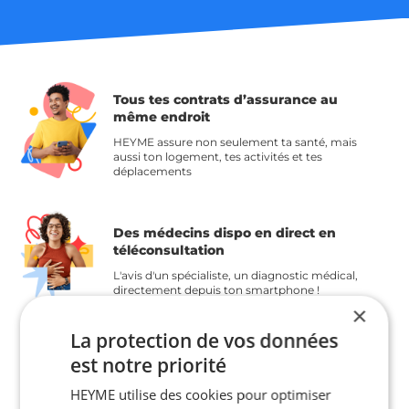
Tous tes contrats d’assurance
au
même endroit
HEYME assure non seulement ta santé, mais
aussi ton logement, tes activités et tes
déplacements
Des médecins dispo en direct en
téléconsultation
L'avis d'un spécialiste, un diagnostic médical,
directement depuis ton smartphone !
×
La protection de vos données
Tous les services HEYME dans ton
est notre priorité
appli mobile
HEYME utilise des cookies pour optimiser
Pour bénéficier de tous les services et d'un