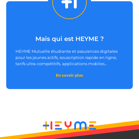
__lc_cst
On Direct Business
Mais qui est HEYME ?
Services Limited
.accounts.livechatinc.com
HEYME Mutuelle étudiante et assurances digitales
pour les jeunes actifs, souscription rapide en ligne,
tarifs ultra-compétitifs, applications mobiles...
heyme_session
.heyme.care
En savoir plus
PERSISTID
worldpass.heyme.care
__oauth_redirect_detector
LiveChat
accounts.livechatinc.com