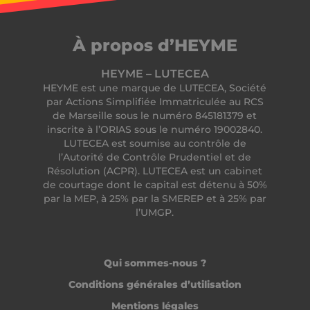
CookieScriptConsent
CookieScript
.heyme.care
À propos d’HEYME
HEYME – LUTECEA
HEYME est une marque de LUTECEA, Société
par Actions Simplifiée Immatriculée au RCS
de Marseille sous le numéro 845181379 et
inscrite à l’ORIAS sous le numéro 19002840.
LUTECEA est soumise au contrôle de
l’Autorité de Contrôle Prudentiel et de
Résolution (ACPR). LUTECEA est un cabinet
de courtage dont le capital est détenu à 50%
VISITOR_PRIVACY_METADATA
YouTube
par la MEP, à 25% par la SMEREP et à 25% par
.youtube.com
l’UMGP.
Qui sommes-nous ?
Conditions générales d’utilisation
Mentions légales