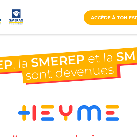
ACCÈDE À TON ES
SM
S
et la
et la
SMEREP
SMEREP
, la
EP
, la
EP
sont devenues
sont devenues