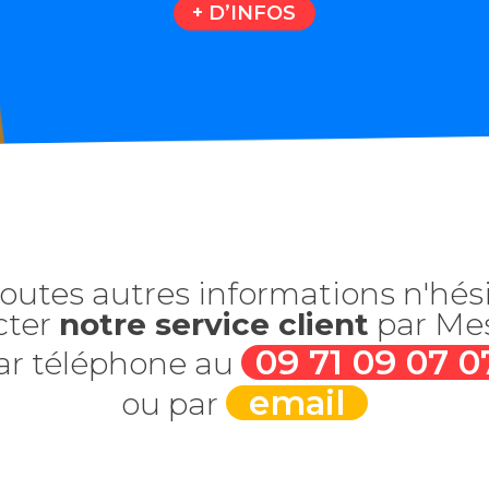
+ D’INFOS
outes autres informations n'hés
cter
notre service client
par Me
09 71 09 07 0
ar téléphone au
email
ou par