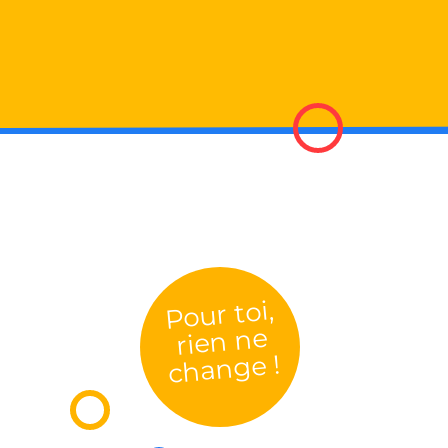
Pour toi,
rien ne
change !