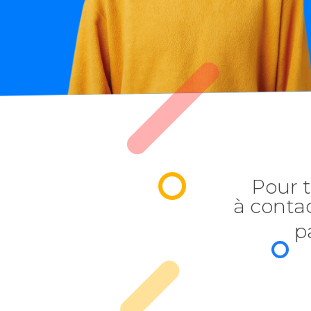
Pour t
à conta
p