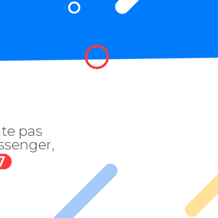
ite pas
ssenger,
7