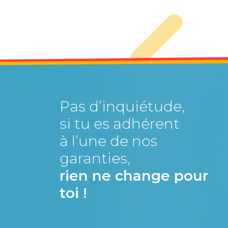
Pas d’inquiétude,
si tu es adhérent
à l’une de nos
garanties,
rien ne change pour
toi !