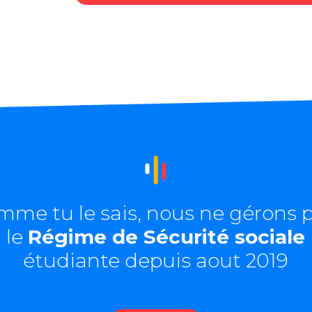
mme tu le sais, nous ne gérons p
le
Régime de Sécurité sociale
étudiante depuis aout 2019