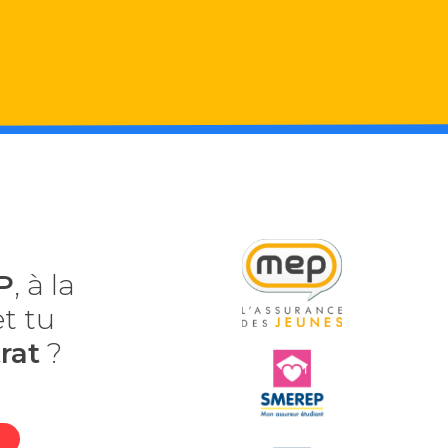
P
, à la
t tu
rat
?