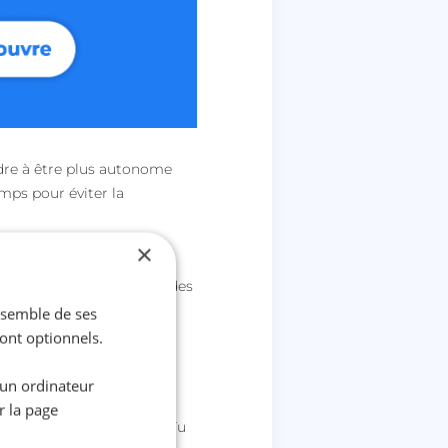
endre à être plus autonome
emps pour éviter la
×
année universitaire
, fais des
s alliés pour réviser
ensemble de ses
sont optionnels.
 un ordinateur
 tu prends les notes des
r la page
ton année universitaire
. Tu