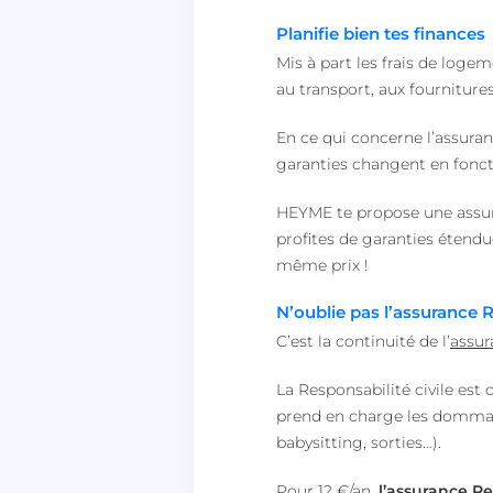
Planifie bien tes finances
Mis à part les frais de logem
au transport, aux fournitures
En ce qui concerne l’assuranc
garanties changent en foncti
HEYME te propose une assur
profites de garanties étend
même prix !
N’oublie pas l’assurance Re
C’est la continuité de l’
assur
La Responsabilité civile est 
prend en charge les dommage
babysitting, sorties…).
Pour 12 €/an,
l’assurance Re