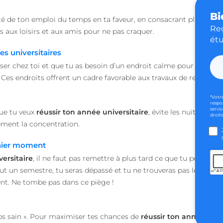
Web.
Bi
accounts.livechat.com
1 an 11
Nécessaire pour la fon
ilité de ton emploi du temps en ta faveur, en consacrant plus de te
mois
fonction de boîte de 
Reç
 aux loisirs et aux amis pour ne pas craquer.
Web.
étu
heyme.care
Session
es universitaires
Politique de confidentialité de Google
d
.heyme.care
1 an 3
viser chez toi et que tu as besoin d’un endroit calme pour te conc
semaines
. Ces endroits offrent un cadre favorable aux travaux de recherche
29
Ce cookie est utilisé p
Cloudflare Inc.
minutes
distinction entre les 
.linkedin.com
56
robots. Ceci est bénéf
*Votr
secondes
Web, afin de faire des
respo
sur l'utilisation de le
servic
que tu veux
réussir ton année universitaire
, évite les nuits bla
droits
ment la concentration.
1 jour
Ce cookie est utilisé p
Stack Exchange Inc.
site Web dans le cadre
sc-static.net
variables. Il s'agit d'u
rnier moment
combiner ou modifier 
Web. Cela permet au 
versitaire
, il ne faut pas remettre à plus tard ce que tu peux faire
la meilleure variante /
out un semestre, tu seras dépassé et tu ne trouveras pas le temp
ession
worldpass.heyme.care
2 heures
t. Ne tombe pas dans ce piège !
5 mois 4
Utilisé pour stocker 
LinkedIn Corporation
semaines
clients à l'utilisation
.linkedin.com
non essentielles
.heyme.care
1 heure 59
Ce cookie est écrit pou
rps sain ». Pour maximiser tes chances de
réussir
ton
année unive
minutes
du site en empêchant 