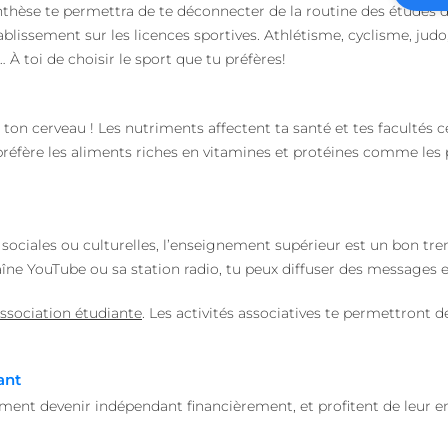
enthèse te permettra de te déconnecter de la routine des études d
falsification de requêt
lissement sur les licences sportives. Athlétisme, cyclisme, judo, 
1 an 1
Nécessaire pour la fon
On Direct Business
mois
fonction de boîte de 
 À toi de choisir le sport que tu préfères!
Services Limited
Web.
.accounts.livechatinc.com
.heyme.care
1 heure 59
minutes
 ton cerveau ! Les nutriments affectent ta santé et tes facultés c
worldpass.heyme.care
Session
éfère les aliments riches en vitamines et protéines comme les poi
etector
27
Ce cookie est utilisé 
LiveChat
secondes
charge la fonctionnal
accounts.livechatinc.com
détectant l'URL de red
fois qu'un flux d'aut
est terminé.
, sociales ou culturelles, l’enseignement supérieur est un bon trem
nt
1 an
Ce cookie est utilisé p
CookieScript
îne YouTube ou sa station radio, tu peux diffuser des messages e
Script.com pour mémo
.heyme.care
préférences de conse
visiteurs en matière de
ssociation étudiante
. Les activités associatives te permettront 
nécessaire que la ban
Cookie-Script.com fo
correctement.
METADATA
5 mois 4
Ce cookie est utilisé 
YouTube
ant
semaines
consentement de l'util
.youtube.com
de confidentialité pou
ement devenir indépendant financièrement, et profitent de leur
avec le site. Il enregi
le consentement du v
.
diverses politiques e