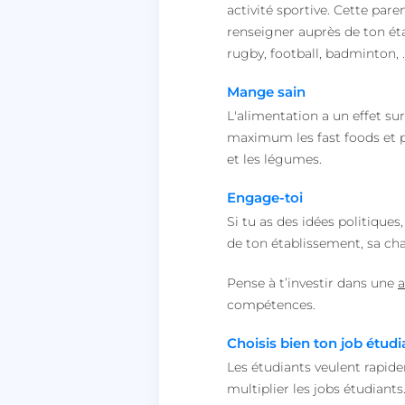
activité sportive. Cette par
renseigner auprès de ton étab
__lc_cst
rugby, football, badminton, …
Mange sain
heyme_session
L'alimentation a un effet sur
PERSISTID
maximum les fast foods et pr
__oauth_redirect_d
et les légumes.
Engage-toi
Si tu as des idées politiques
CookieScriptConse
de ton établissement, sa cha
Pense à t’investir dans une
a
compétences.
VISITOR_PRIVACY_
Choisis bien ton job étudi
Les étudiants veulent rapid
multiplier les jobs étudiants