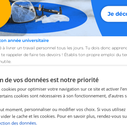
ton année universitaire
né à livrer un travail personnel tous les jours. Tu dois donc appr
 te rappeler de faire tes devoirs ! Établis ton propre emploi du t
nutile.
ns
n de vos données est notre priorité
ire ! Pour mieux comprendre tes cours et facilement
réussir ton 
ant les parties à retenir. Ces petits documents seront tes meilleur
 cookies pour optimiser votre navigation sur ce site et activer l’
programme au jour le jour.
Certains cookies sont nécessaires à son fonctionnement, d’autres 
tes de tes camarades
ut moment, personnaliser ou modifier vos choix. Si vous utilisez
joue un rôle important dans la mémorisation des informations. Si
 vider le cache et les cookies. Pour en savoir plus, rendez-vous su
du mal à tout comprendre et tu ne pourras peut-être pas
réussir 
ection des données.