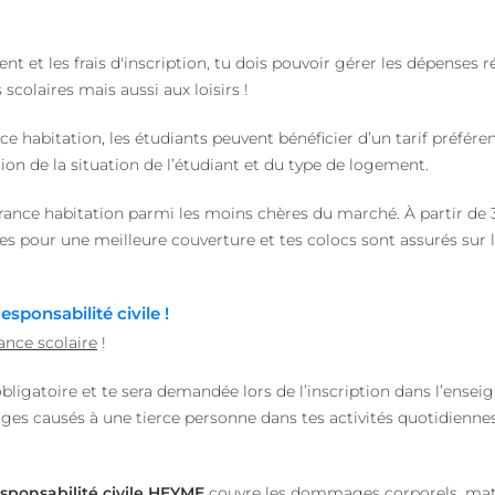
ent et les frais d'inscription, tu dois pouvoir gérer les dépenses r
 scolaires mais aussi aux loisirs !
e habitation, les étudiants peuvent bénéficier d’un tarif préférent
on de la situation de l’étudiant et du type de logement.
ance habitation parmi les moins chères du marché. À partir de 
ues pour une meilleure couverture et tes colocs sont assurés sur
sponsabilité civile !
ance scolaire
!
obligatoire et te sera demandée lors de l’inscription dans l’ensei
s causés à une tierce personne dans tes activités quotidiennes
sponsabilité civile HEYME
couvre les dommages corporels, maté