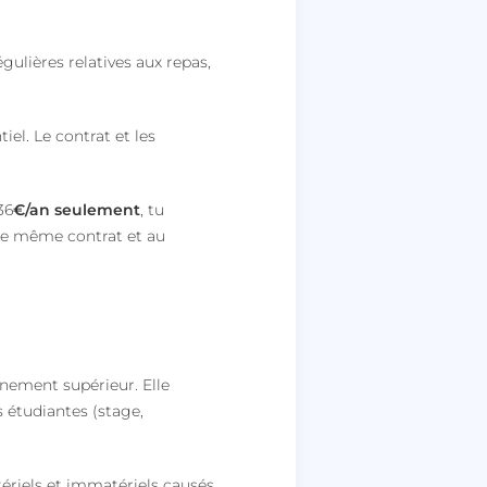
égulières relatives aux repas,
iel. Le contrat et les
36
€/an seulement
, tu
 le même contrat et au
gnement supérieur. Elle
 étudiantes (stage,
riels et immatériels causés